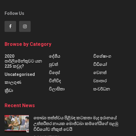
Follow Us
Browse by Category
2020
දේශීය
විශේෂාංග
පාර්ලිමේන්තුවට යන
පුවත්
වීඩියෝ
225 කවුද?
විදෙස්
වෙනත්
Uncategorised
විනිවිද
ව්‍යාපාර
කාලගුණ
විලාසිතා
සංවර්ධන
ක්‍රීඩා
Recent News
සෞඛ්‍ය තත්ත්වය පිළිබඳ කටකතා මැද ඉරානයේ
උත්තරීතර නායක මොජ්ටබා කම්නේයිගේ පළමු
වීඩියෝව නිකුත් වෙයි