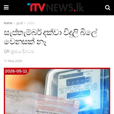
Home
පුවත්
දේශීය
සැප්තැම්බර් දක්වා විදුලි බිලේ
වෙනසක් නෑ
QR ක්‍රමය දිගටම
11 May 2026