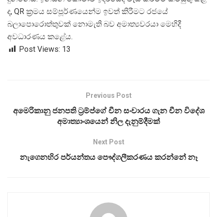
ද, QR ක්
රමය සම්පූර්ණයෙන්ම ඉවත් කිරීමට රජයේ
බලාපොරොත්තුවක් නොමැති බව අමාත්
යවරයා මෙහිදී
අවධාරණය කළේය.
Post Views:
13
Previous Post
අමෙරිකානු ජනපති ට්‍රම්ප්ගේ චීන සංචාරය ගැන චීන විදේශ
අමාත්‍යාංශයෙන් නිල දැනුම්දීමක්
Next Post
නැගෙනහිර පර්යන්තය පෞද්ගලීකරණය කරන්නේ නෑ