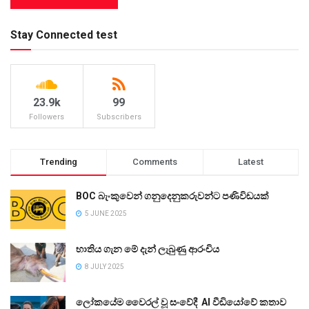
Stay Connected test
23.9k
99
Followers
Subscribers
Trending
Comments
Latest
BOC බැංකුවෙන් ගනුදෙනුකරුවන්ට පණිවිඩයක්
5 JUNE 2025
භාතිය ගැන මේ දැන් ලැබුණු ආරංචිය
8 JULY 2025
ලෝකයේම වෛරල් වූ සංවේදී AI වීඩියෝවේ කතාව