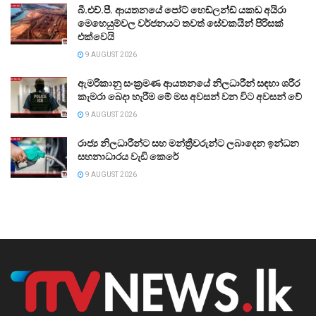
බී.එච්.පී. ආයතනයේ පෝට් හෙඩ්ලන්ඩ් යකඩ අයිරා
මෙහෙයුම්වල වර්ජනයට තවත් සේවකයින් පිරිසක්
එක්වෙයි
9 AUGUST 2026
ඇමරිකානු සංක්‍රමණ ආයතනයේ නිලධාරීන් සඳහා ශරීර
කැමරා බෙදා හැරීම මේ මස අවසන් වන විට අවසන් වේ
9 AUGUST 2026
රාජ්‍ය නිලධාරීන්ට සහ මන්ත්‍රීවරුන්ට ලබාදෙන ඉන්ධන
සහනාධාරය වැඩි කෙරේ
9 AUGUST 2026