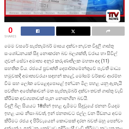
0
SHARES
මෙම වසරේ සැප්තැම්බර් මාසය දක්වා නැවත විදුලි ගාස්තු
සංශෝධනයක් සිදු නොකරන බව බලශක්ති, වරාය හා සිවිල්
ගුවන් සේවා අමාත්
ය අනුර කරුණාතිලක මහතා අද (11)
සහතික විය. රජයේ ප්
රවෘත්ති දෙපාර්තමේන්තුවේ පැවති මාධ්
හමුවකදී අමාත්
යවරයා සඳහන් කළේ, මෝසම් වර්ෂාව ආරම්භ
වීම සහ ලෝක වෙළෙඳපොළේ ඉන්ධන මිල පහළ යනු ඇතැයි
පවතින අපේක්ෂාවන් මත සැප්තැම්බර් දක්වා තවත් ගාස්තු වැඩි
කිරීමක අවශ්
යතාවක් පැන නොනගින බවයි.
විදුලි බිල සියයට 18කින් ඉහළ දැමීමට සිදුවූයේ ජනන වියදම
ඉහළ යාම නිසා බවත්, ඉන් ජනතාවට එල්ල වන පීඩනය අවම
කිරීමට රජය ද පිරිවැයෙන් කොටසක් දරන බවත් ඔහු පෙන්වා
දුන්නේය. ඉන්ධන කෝටාව ඉදිරියේදී වැඩි කිරීමට කටයුතු කළ