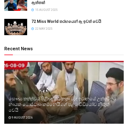
ඇත්තක්
15 AUGUST 2025
72 Miss World තරඟයෙන් ඈ ඉවත් වෙයි
22 MAY 2025
Recent News
සෞඛ්‍ය තත්ත්වය පිළිබඳ කටකතා මැද ඉරානයේ උත්තරීතර
නායක මොජ්ටබා කම්නේයිගේ පළමු වීඩියෝව නිකුත්
වෙයි
9 AUGUST 2026