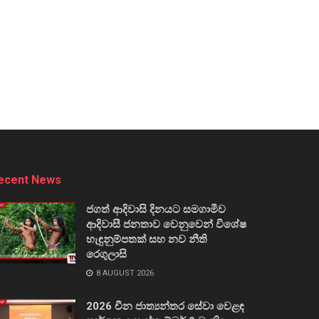
ecent News
ජගත් ආදිවාසි දිනයට සමගාමීව
ආදිවාසී ජනතාව වෙනුවෙන් විශේෂ
හැඳුනුම්පතක් සහ නව නීති
රෙගුලාසි
8 AUGUST 2026
2026 චීන ජාත්‍යන්තර සේවා වෙළඳ