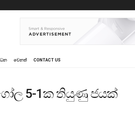
්ධන
වෙනත්
CONTACT US
ෝල 5-1ක තියුණු ජයක්