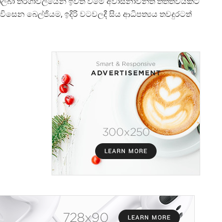
් නොලබා තරගාවලියෙන් ඉවත් වීමේ අවාසනාවන්ත තත්ත්වයකට
ිවිසෙන බෙල්ජියම, ඉදිරි වටවලදී සිය ආධිපත්
යය තවදුරටත්