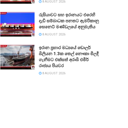
8 AUGUST 2026
රුසියාවට සහ ඉරානයට එරෙහි
දැඩි සම්බාධක පනතට ඇමරිකානු
සෙනෙට් මණ්ඩලයේ අනුමැතිය
8 AUGUST 2026
ඉරාන ප්‍රහාර මධ්‍යයේ ඩොලර්
බිලියන 1.3ක තෙල් නෞකා මිලදී
ගැනීමට එක්සත් අරාබි එමීර්
රාජ්‍යය පියවර
8 AUGUST 2026