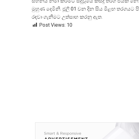
සිහිනය නිමා කිරීමට සිදුවූයේ කිසිදු තරග ජයක
මුහුණ දෙමිනි. ජූලි 01 වන දින සිය මීළඟ තරගයට ප
රඳවා ගැනීමට උත්සාහ කරනු ඇත.
Post Views:
10