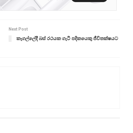
Next Post
කෑගල්ලේදී බස් රථයක ගැටී පදිකයෙකු ජීවිතක්ෂයට