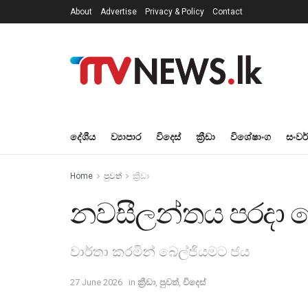
About
Advertise
Privacy & Policy
Contact
දේශීය
ව්‍යාපාර
විදෙස්
ක්‍රීඩා
විශේෂාංග
සංවර
Home
පුවත්
ක්‍රීඩා
නවසීලන්තය පරදා ග
වාර්තා කරමින් බෙල්ජියමට ජය
27 June 2026
in
ක්‍රීඩා
,
පුවත්
,
විදෙස්