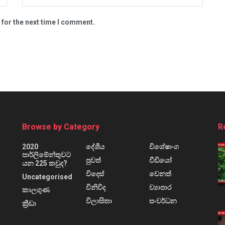
 for the next time I comment.
Browse by Category
R
2020
දේශීය
විශේෂාංග
පාර්ලිමේන්තුවට
පුවත්
වීඩියෝ
යන 225 කවුද?
විදෙස්
වෙනත්
Uncategorised
විනිවිද
ව්‍යාපාර
කාලගුණ
විලාසිතා
සංවර්ධන
ක්‍රීඩා