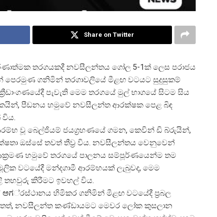
Share on Twitter
තීරණාත්මක තරගයකදී නවසීලන්තය ගෝල 5-1ක් ලෙස පරාජය
ේ පෙරමුණ ගනිමින් තරගාවලියේ මීළඟ වටයට සුදුසුකම්
ක්
රීඩාංගණයේදී පැවැති මෙම තරගයේ මුල් භාගයේ සිටම සිය
ීඩකයින්, පීඩනය හමුවේ නවසීලන්ත ආරක්ෂක පෙළ බිඳ
 විය.
රම්භ වූ බෙල්ජියම් ජයග්
රහණයේ ගමන, කෙවින් ඩි බ්රුයින්,
ෂතා ඔස්සේ තවත් තීව්
ර විය. නවසීලන්තය වෙනුවෙන්
ආක්
රමණ හමුවේ තරගයේ පාලනය සම්පූර්ණයෙන්ම තම
ූලික වටයේදී මන්දගාමී ආරම්භයක් ලැබුවද, මෙම
 තහවුරු කිරීමට ඉවහල් විය.
ේ ಅಗ්
රස්ථානය හිමිකර ගනිමින් මීළඟ වටයේදී ප්
රබල
වෙතත්, නවසීලන්ත කණ්ඩායමට මෙවර ලෝක කුසලාන