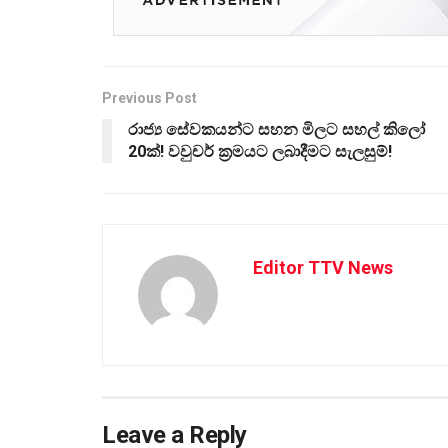
Previous Post
රාජ්‍ය සේවකයන්ට සහන මිලට සහල් කිලෝ
20ක්! වවුචර් ක්‍රමයට ලබාදීමට සැලසුම්!
Editor TTV News
Leave a Reply