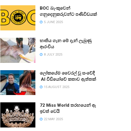
BOC බැංකුවෙන්
ගනුදෙනුකරුවන්ට පණිවිඩයක්
5 JUNE 2025
භාතිය ගැන මේ දැන් ලැබුණු
ආරංචිය
8 JULY 2025
ලෝකයේම වෛරල් වූ සංවේදී
AI වීඩියෝවේ කතාව ඇත්තක්
15 AUGUST 2025
72 Miss World තරඟයෙන් ඈ
ඉවත් වෙයි
22 MAY 2025