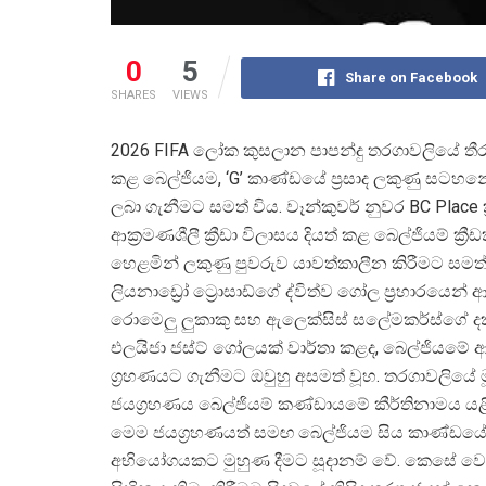
0
5
Share on Facebook
SHARES
VIEWS
2026 FIFA ලෝක කුසලාන පාපන්දු තරගාවලියේ 
කළ බෙල්ජියම, ‘G’ කාණ්ඩයේ ප්
රසාද ලකුණු සටහන
ලබා ගැනීමට සමත් විය. වෑන්කුවර් නුවර BC Place 
ආක්
රමණශීලී ක්
රීඩා විලාසය දියත් කළ බෙල්ජියම් ක්
ර
හෙළමින් ලකුණු පුවරුව යාවත්කාලීන කිරීමට සමත්
ලියනාඩ්
රෝ ට්
රොසාඩ්ගේ ද්විත්ව ගෝල ප්
රහාරයෙන් ආ
රොමෙලු ලුකාකු සහ ඇලෙක්සිස් සලේමකර්ස්ගේ දක්
එලයිජා ජස්ට් ගෝලයක් වාර්තා කළද, බෙල්ජියමේ 
ග්
රහණයට ගැනීමට ඔවුහු අසමත් වූහ. තරගාවලියේ ම
ජයග්
රහණය බෙල්ජියම් කණ්ඩායමේ කීර්තිනාමය යළි
මෙම ජයග්
රහණයත් සමඟ බෙල්ජියම සිය කාණ්ඩය
අභියෝගයකට මුහුණ දීමට සූදානම් වේ. කෙසේ 