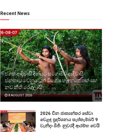
Recent News
ජගත් ආදිවාසි දිනයට සමගාමීව ආදිවාසී
ජනතාව වෙනුවෙන් විශේෂ හැඳුනුම්පතක් සහ
නව නීති රෙගුලාසි
8 AUGUST 2026
2026 චීන ජාත්‍යන්තර සේවා
වෙළඳ ප්‍රදර්ශනය සැප්තැම්බර් 9
වැනිදා බීජිං නුවරදී ආරම්භ වෙයි