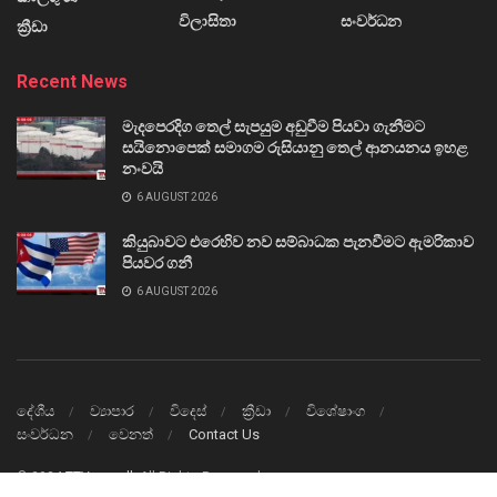
විලාසිතා
සංවර්ධන
ක්‍රීඩා
Recent News
මැදපෙරදිග තෙල් සැපයුම අඩුවීම පියවා ගැනීමට
සයිනොපෙක් සමාගම රුසියානු තෙල් ආනයනය ඉහළ
නංවයි
6 AUGUST 2026
කියුබාවට එරෙහිව නව සම්බාධක පැනවීමට ඇමරිකාව
පියවර ගනී
6 AUGUST 2026
දේශීය
ව්‍යාපාර
විදෙස්
ක්‍රීඩා
විශේෂාංග
සංවර්ධන
වෙනත්
Contact Us
© 2024
TTVnews.lk
All Rights Reserved