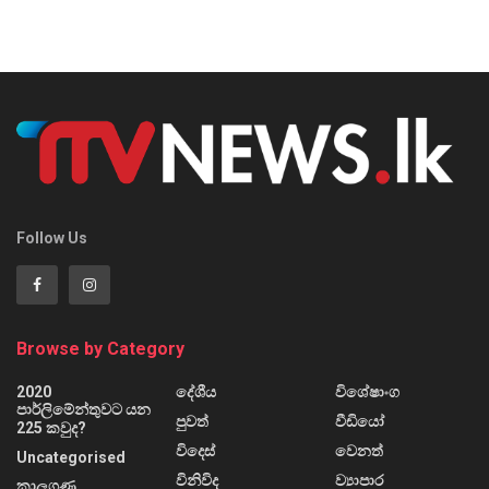
Follow Us
Browse by Category
2020
දේශීය
විශේෂාංග
පාර්ලිමේන්තුවට යන
පුවත්
වීඩියෝ
225 කවුද?
විදෙස්
වෙනත්
Uncategorised
විනිවිද
ව්‍යාපාර
කාලගුණ