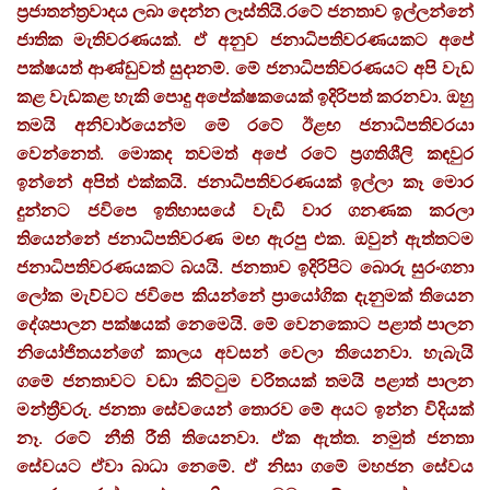
ප්‍රජාතන්ත්‍රවාදය ලබා දෙන්න ලෑස්තියි.රටේ ජනතාව ඉල්ලන්නේ
ජාතික මැතිවරණයක්. ඒ අනුව ජනාධිපතිවරණයකට අපේ
පක්ෂයත් ආණ්ඩුවත් සුදානම්. මේ ජනාධිපතිවරණයට අපි වැඩ
කළ වැඩකළ හැකි පොදු අපේක්ෂකයෙක් ඉදිරිපත් කරනවා. ඔහු
තමයි අනිවාර්යෙන්ම මේ රටේ ඊළඟ ජනාධිපතිවරයා
වෙන්නෙත්. මොකද තවමත් අපේ රටේ ප්‍රගතිශීලි කඳවුර
ඉන්නේ අපිත් එක්කයි. ජනාධිපතිවරණයක් ඉල්ලා කෑ මොර
දුන්නට ජවිපෙ ඉතිහාසයේ වැඩි වාර ගනණක කරලා
තියෙන්නේ ජනාධිපතිවරණ මඟ ඇරපු එක. ඔවුන් ඇත්තටම
ජනාධිපතිවරණයකට බයයි. ජනතාව ඉදිරිපිට බොරු සුරංගනා
ලෝක මැව්වට ජවිපෙ කියන්නේ ප්‍රායෝගික දැනුමක් තියෙන
දේශපාලන පක්ෂයක් නෙමෙයි. මේ වෙනකොට පළාත් පාලන
නියෝජිතයන්ගේ කාලය අවසන් වෙලා තියෙනවා. හැබැයි
ගමේ ජනතාවට වඩා කිට්ටුම චරිතයක් තමයි පළාත් පාලන
මන්ත්‍රීවරු. ජනතා සේවයෙන් තොරව මේ අයට ඉන්න විදියක්
නෑ. රටේ නීති රීති තියෙනවා. ඒක ඇත්ත. නමුත් ජනතා
සේවයට ඒවා බාධා නෙමේ. ඒ නිසා ගමේ මහජන සේවය