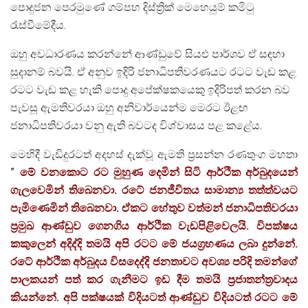
පොදුජන පෙරමුණේ ගම්පහ දිස්ත්‍රික් මෙහෙයුම් කමිටු
රැස්වීමේදීය.
ඔහු අවධාරණය කරන්නේ ආණ්ඩුවේ සියළු පාර්ශව ඒ සඳහා
සුදානම් බවයි. ඒ අනුව ඉදිරි ජනාධිපතිවරණයට රටට වැඩ කළ
රටට වැඩ කළ හැකි පොදු අපේක්ෂකයෙකු ඉදිරිපත් කරන බව
පැවසූ ඇමතිවරයා ඔහු අනිවාර්යෙන්ම මෙරට ඊළඟ
ජනාධිපතිවරයා වනු ඇති බවටද විශ්වාසය පළ කළේය.
මෙහිදී වැඩිදුරටත් අදහස් දැක්වූ ඇමති ප්‍රසන්න රණතුංග මහතා
”
මේ වනකොට රට මුහුණ දෙමින් සිටි ආර්ථික අර්බුදයෙන්
ගැලවෙමින් තිබෙනවා. රටේ ජනජීවිතය සාමාන්‍ය තත්ත්වයට
පැමිණෙමින් තිබෙනවා. ඒකට හේතුව වත්මන් ජනාධිපතිවරයා
ප්‍රමුඛ ආණ්ඩුව ගෙනගිය ආර්ථික වැඩපිළිවෙලයි. විපක්ෂය
කකුලෙන් අදිද්දි තමයි අපි රටට මේ ජයග්‍රහණය ලබා දුන්නේ.
රටේ ආර්ථික අර්බුදය විසදෙද්දි ජනතාවට අවශ්‍ය පරිදි තමන්ගේ
පාලකයන් පත් කර ගැනීමට ඉඩ දීම තමයි ප්‍රජාතන්ත්‍රවාදය
කියන්නේ. අපි පක්ෂයක් විදියටත් ආණ්ඩුව විදියටත් රටට මේ