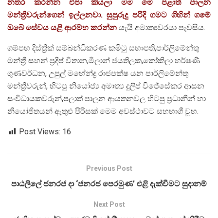
නතර කරන්න එපා කියලා මම මේ පළාත් පාලන
මන්ත්‍රීවරුන්ගෙන් ඉල්ලනවා. සුපුරුදු පරිදි ගමට ගිහින් ගමේ
ඔබේ සේවය යළි ආරම්භ කරන්න
යැයි අමාත්‍යවරයා පැවසිය.
ගම්පහ දිස්ත්‍රික් සම්බන්ධීකරණ කමිටු සභාපති,පාර්ලිමේන්තු
මන්ත්‍රී සහන් ප්‍රදීප් විතාන,මිලාන් ජයතිලක,කෝකිලා හර්ෂණි
ගුණවර්ධන, උපුල් මහේන්ද්‍ර රාජපක්ෂ යන පාර්ලිමේන්තු
මන්ත්‍රීවරුන්, හිටපු නියෝජ්‍ය අමාත්‍ය දුලිප් විජේසේකර ආසන
සංවිධායකවරුන්,පලාත් පාලන ආයතනවල හිටපු ප්‍රධානීන් හා
නියෝජිතයන් ඇතුළු පිරිසක් මෙම අවස්ථාවට සහභාගී වූහ.
Post Views:
16
Previous Post
පාඨලිලේ ජනරජ දා ‘ජනරජ පෙරමුණ’ එළි දැක්වීමට සුදානම්
Next Post