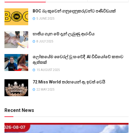
BOC බැංකුවෙන් ගනුදෙනුකරුවන්ට පණිවිඩයක්
5 JUNE 2025
භාතිය ගැන මේ දැන් ලැබුණු ආරංචිය
8 JULY 2025
ලෝකයේම වෛරල් වූ සංවේදී AI වීඩියෝවේ කතාව
ඇත්තක්
15 AUGUST 2025
72 Miss World තරඟයෙන් ඈ ඉවත් වෙයි
22 MAY 2025
Recent News