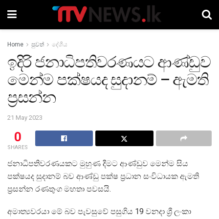
Home
පුවත්
දේශීය
ඉදිරි ජනාධිපතිවරණයට ආණ්ඩුව
මෙන්ම පක්ෂයද සුදානම් – ඇමති
ප්‍රසන්න
21 May 2023
0
SHARES
ජනාධිපතිවරණයකට මුහුණ දීමට ආණ්ඩුව මෙන්ම සිය
පක්ෂයද සුදානම් බව ආණ්ඩු පක්ෂ ප්‍රධාන සංවිධායක ඇමති
ප්‍රසන්න රණතුංග මහතා පවසයි.
අමාත්‍යවරයා මේ බව පැවසුවේ පසුගිය 19 වනදා ශ්‍රී ලංකා