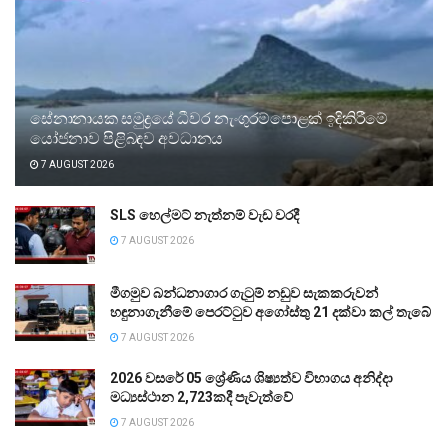
සේනානායක සමුද්‍රයේ ධීවර නැංගුරම්පොළක් ඉදිකිරීමේ
යෝජනාව පිළිබඳව අවධානය
7 AUGUST 2026
SLS හෙල්මට් නැත්නම් වැඩ වරදී
7 AUGUST 2026
මීගමුව බන්ධනාගාර ගැටුම් නඩුව සැකකරුවන්
හඳුනාගැනීමේ පෙරට්ටුව අගෝස්තු 21 දක්වා කල් තැබේ
7 AUGUST 2026
2026 වසරේ 05 ශ්‍රේණිය ශිෂ්‍යත්ව විභාගය අනිද්දා
මධ්‍යස්ථාන 2,723කදී පැවැත්වේ
7 AUGUST 2026