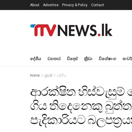
About
Advertise
Privacy & Policy
Contact
දේශීය
ව්‍යාපාර
විදෙස්
ක්‍රීඩා
විශේෂාංග
සංවර
Home
පුවත්
දේශීය
ආරක්ෂිත හිස්වැසුම
ගිය තිදෙනෙකු බුත
පැදිකාරියට බලපත්‍රය