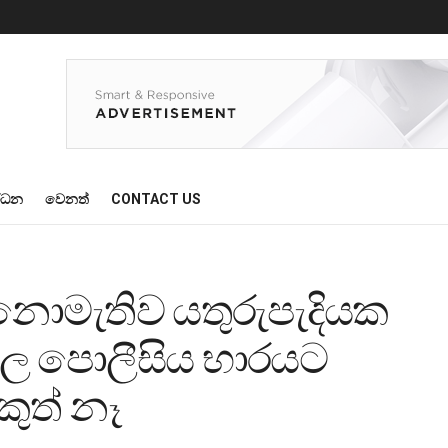
්ධන
වෙනත්
CONTACT US
් නොමැතිව යතුරුපැදියක
්තල පොලීසිය භාරයට
කුත් නෑ