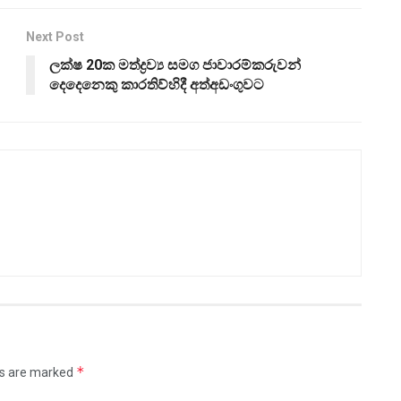
Next Post
ලක්ෂ 20ක මත්ද්‍රව්‍ය සමග ජාවාරම්කරුවන්
දෙදෙනෙකු කාරතිව්හිදී අත්අඩංගුවට
*
ds are marked