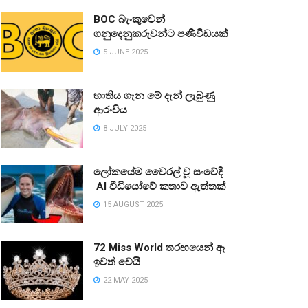
BOC බැංකුවෙන්
ගනුදෙනුකරුවන්ට පණිවිඩයක්
5 JUNE 2025
භාතිය ගැන මේ දැන් ලැබුණු
ආරංචිය
8 JULY 2025
ලෝකයේම වෛරල් වූ සංවේදී
AI වීඩියෝවේ කතාව ඇත්තක්
15 AUGUST 2025
72 Miss World තරඟයෙන් ඈ
ඉවත් වෙයි
22 MAY 2025