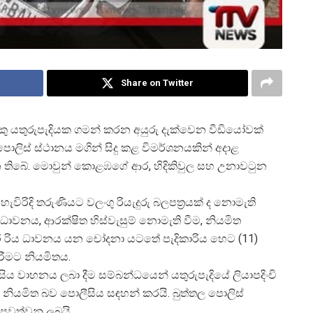
Share on Twitter
කු යතුරුපැදියක ගමන් කරන අයුරු දැක්වෙන වීඩියෝවක්
ොලිස් ස්ථානය මගින් සිදු කළ විමර්ශනයකින් අදාළ
ෙන තිබේ. මොවුන් කොළඹගේ ආර, හිදිකිවුල සහ උනාවටුන
ැවිරිදි තරුණියට වලංගු රියැදුරු බලපත්
රයක් ද නොමැති
ධාවනය, ආරක්ෂිත හිස්වැසුම් නොමැති වීම, නියමිත
ාරී රිය ධාවනය යන චෝදනා යටතේ පැදිකාරිය හෙට (11)
ිරීමට නියමිතය.
ිය වාහනය ලබා දීම සම්බන්ධයෙන් යතුරුපැදියේ ලියාපදිංචි
මට නියමිත බව පොලීසිය සඳහන් කරයි. බුත්තල පොලිස්
 පවත්වනු ලබයි.