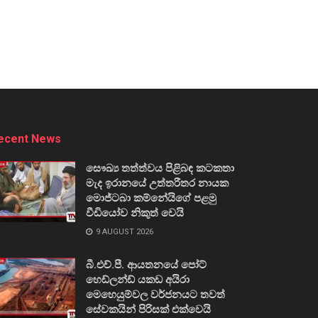
ecent News
සෞඛ්‍ය තත්ත්වය පිළිබඳ කටකතා
මැද ඉරානයේ උත්තරීතර නායක
මොජ්ටබා කම්නේයිගේ පළමු
වීඩියෝව නිකුත් වෙයි
9 AUGUST 2026
බී.එච්.පී. ආයතනයේ පෝට්
හෙඩ්ලන්ඩ් යකඩ අයිරා
මෙහෙයුම්වල වර්ජනයට තවත්
සේවකයින් පිරිසක් එක්වෙයි