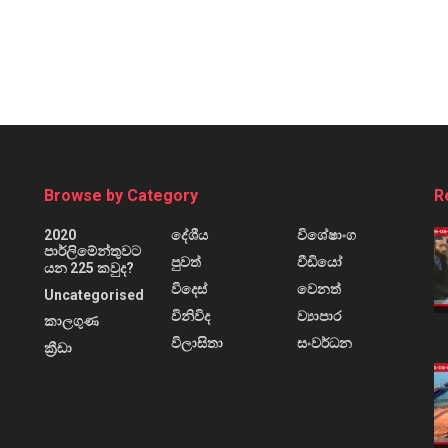
Browse by Category
R
2020
දේශීය
විශේෂාංග
පාර්ලිමේන්තුවට
පුවත්
වීඩියෝ
යන 225 කවුද?
විදෙස්
වෙනත්
Uncategorised
විනිවිද
ව්‍යාපාර
කාලගුණ
විලාසිතා
සංවර්ධන
ක්‍රීඩා