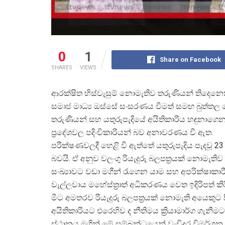
0
1
Share on Facebook
SHARES
VIEWS
ආරක්ෂිත හිස්වැසුම් නොමැතිව තරුණියන් තිදෙනෙ
සමාජ මාධ්
ය ඔස්සේ සංසරණය වීමත් සමඟ බුත්තල ප
තරුණියන් සහ යතුරුපැදියේ අයිතිකාරිය හඳුනාග
ප්
රදේශවල පදිංචිකාරියන් බව අනාවරණය වී ඇත.
පරීක්ෂණවලදී හෙළි වී ඇත්තේ යතුරුපැදිය පැදවූ 23 හ
බවයි. ඒ අනුව වලංගු රියැදුරු බලපත්
රයක් නොමැතිව 
සංඛ්
යාවට වඩා මගීන් රැගෙන යාම සහ අපරික්ෂාක
වැල්ලවාය මහේස්ත්
රාත් අධිකරණය වෙත ඉදිරිපත් ක
මීට අමතරව රියැදුරු බලපත්
රයක් නොමැති අයෙකුට ස
අයිතිකාරියට එරෙහිව ද නීතිමය ක්
රියාමාර්ග ගැනී
ස්ථානය මගින් මේ සම්බන්ධයෙන් වැඩිදුර විමර්ශන