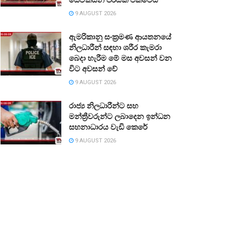
9 AUGUST 2026
ඇමරිකානු සංක්‍රමණ ආයතනයේ
නිලධාරීන් සඳහා ශරීර කැමරා
බෙදා හැරීම මේ මස අවසන් වන
විට අවසන් වේ
9 AUGUST 2026
රාජ්‍ය නිලධාරීන්ට සහ
මන්ත්‍රීවරුන්ට ලබාදෙන ඉන්ධන
සහනාධාරය වැඩි කෙරේ
9 AUGUST 2026