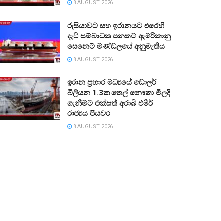
8 AUGUST 2026
රුසියාවට සහ ඉරානයට එරෙහි
දැඩි සම්බාධක පනතට ඇමරිකානු
සෙනෙට් මණ්ඩලයේ අනුමැතිය
8 AUGUST 2026
ඉරාන ප්‍රහාර මධ්‍යයේ ඩොලර්
බිලියන 1.3ක තෙල් නෞකා මිලදී
ගැනීමට එක්සත් අරාබි එමීර්
රාජ්‍යය පියවර
8 AUGUST 2026