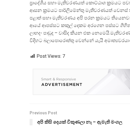
ප්‍රාදේශීය සභා මැතිවරණයත් කොට්ඨාශ ක්‍රමයට පවත
ආසන ක්‍රමයට පාර්ලිමේන්තු මැතිවරණයත් වෙන
පළාත් සභා මැතිවරණය අපි පරන ක්‍රමයට තියෙනවා 
ආයේ ආපස්සට කකුල් දෙකම අරගෙන පස්සට ගිහින්,
ලාභද- පාඩුද – වාසිද කියන එක නෙමෙයි.මැතිවරණ 
විදිහට බලාපොරොත්තු වෙන්නේ යැයි අමාත්‍යවරයා ව
Post Views:
7
Previous Post
අපි කිසි දෙයක් විකුණලා නෑ – ඇමැති මංගල