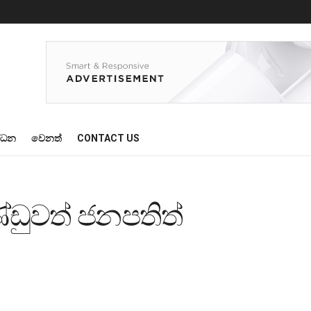
්ධන
වෙනත්
CONTACT US
ඩුවත් ජනපතිත්