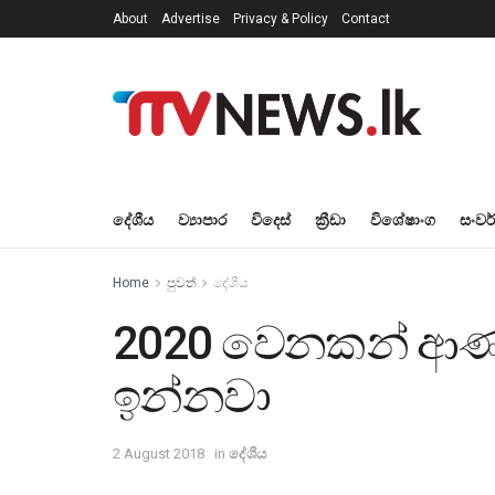
About
Advertise
Privacy & Policy
Contact
දේශීය
ව්‍යාපාර
විදෙස්
ක්‍රීඩා
විශේෂාංග
සංවර
Home
පුවත්
දේශීය
2020 වෙනකන් ආණ්
ඉන්නවා
2 August 2018
in
දේශීය