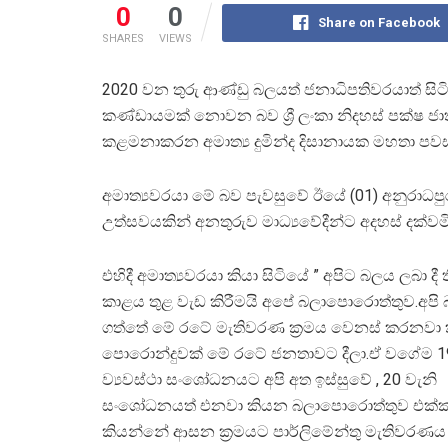
0
0
Share on Facebook
SHARES
VIEWS
2020 වන තුරු ආණ්ඩු බලයත් ජනාධිපතිවරයාත් සිටි
කණ්ඩායමක් නොවන බව ශ්‍රී ලංකා නිදහස් පක්ෂ ජාත
කළමනාකරන අමාත්‍ය දුමින්ද දිසානායක මහතා පවස
අමාත්‍යවරයා මේ බව පැවසුවේ ඊයේ (01) අනුරාධප
උත්සවයකින් අනතුරුව මාධ්‍යවේදීන්ට අදහස් දක්වමි
එහිදී අමාත්‍යවරයා කියා සිටියේ ” අපිට බලය ලබා දී
කාළය තුළ වැඩ කිරීමයි අපේ බලාපොරොත්තුව.අපි
ගත්තේ මේ රටේ මැතිවරණ ක්‍රමය වෙනස් කරනවා 
පොරොන්දුවක් මේ රටේ ජනතාවට දීලා.ඒ වගේම 19
ව්‍යවස්ථා සංශෝධනයට අපි අත ඉස්සුවේ , 20 වැනි
සංශෝධනයත් එනවා කියන බලාපොරොත්තුව එක්ක
කියන්නේ ආසන ක්‍රමයට පාර්ලිමේන්තු මැතිවරණය 