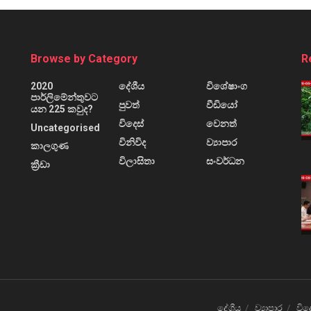
Browse by Category
R
2020
දේශීය
විශේෂාංග
පාර්ලිමේන්තුවට
පුවත්
වීඩියෝ
යන 225 කවුද?
විදෙස්
වෙනත්
Uncategorised
විනිවිද
ව්‍යාපාර
කාලගුණ
විලාසිතා
සංවර්ධන
ක්‍රීඩා
දේශීය
ව්‍යාපාර
විද