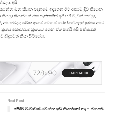
්වලා, අපි
ස් කරන්න ඕන කියන පදනමේ ඉඳගෙන ඊට අතරමැදිව තියෙන
කියලා කියන්නේ එක පැත්තකින් අපි හරි වැඩක් කරලා,
 අපි කවදාද මේක ආයේ වෙනස් කරන්නේ.අලුත් ක්‍රමය අපිට
ක්‍රමය කොට්ඨාශ ක්‍රමයට ගෙන ඒම තමයි අපි පක්ෂයක්
ැඩිදුරටත් කියා සිටියේය.
Next Post
කිසිම වංචාවක් වෙන්න ඉඩ තියන්නේ නෑ – ජනපති