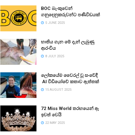
BOC බැංකුවෙන්
ගනුදෙනුකරුවන්ට පණිවිඩයක්
5 JUNE 2025
භාතිය ගැන මේ දැන් ලැබුණු
ආරංචිය
8 JULY 2025
ලෝකයේම වෛරල් වූ සංවේදී
AI වීඩියෝවේ කතාව ඇත්තක්
15 AUGUST 2025
72 Miss World තරඟයෙන් ඈ
ඉවත් වෙයි
22 MAY 2025