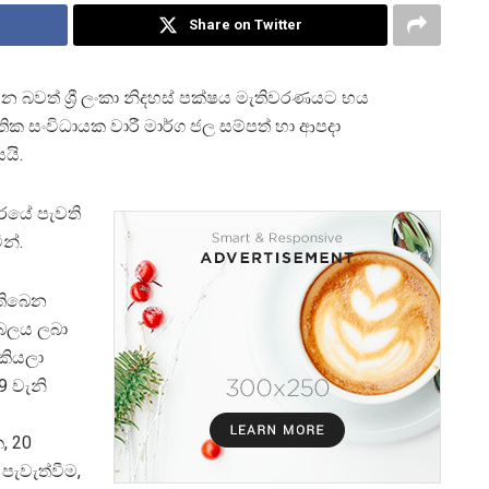
Share on Twitter
න බවත් ශ්‍රී ලංකා නිදහස් පක්ෂය මැතිවරණයට භය
ික සංවිධායක වාරී මාර්ග ජල සම්පත් හා ආපදා
යි.
ුරයේ පැවති
න්.
 තිබෙන
 බලය ලබා
කියලා
 වැනි
, 20
පැවැත්වීම,