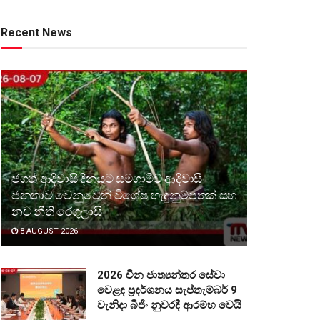
Recent News
ජගත් ආදිවාසි දිනයට සමගාමීව ආදිවාසී
ජනතාව වෙනුවෙන් විශේෂ හැඳුනුම්පතක් සහ
නව නීති රෙගුලාසි
8 AUGUST 2026
2026 චීන ජාත්‍යන්තර සේවා
වෙළඳ ප්‍රදර්ශනය සැප්තැම්බර් 9
වැනිදා බීජිං නුවරදී ආරම්භ වෙයි