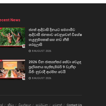
ecent News
ජගත් ආදිවාසි දිනයට සමගාමීව
ආදිවාසී ජනතාව වෙනුවෙන් විශේෂ
හැඳුනුම්පතක් සහ නව නීති
රෙගුලාසි
8 AUGUST 2026
2026 චීන ජාත්‍යන්තර සේවා වෙළඳ
ප්‍රදර්ශනය සැප්තැම්බර් 9 වැනිදා
බීජිං නුවරදී ආරම්භ වෙයි
8 AUGUST 2026
ෙස්
ක්‍රීඩා
විශේෂාංග
සංවර්ධන
වෙනත්
Contact Us