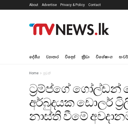
About
Advertise
Privacy & Policy
Contact
දේශීය
ව්‍යාපාර
විදෙස්
ක්‍රීඩා
විශේෂාංග
සංවර
Home
පුවත්
ට්‍රම්ප්ගේ ගෝල්ඩන් 
අර්බුදයක ඩොලර් ට්‍රි
නාස්ති වීමේ අවදාන