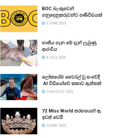
BOC බැංකුවෙන්
ගනුදෙනුකරුවන්ට පණිවිඩයක්
5 JUNE 2025
භාතිය ගැන මේ දැන් ලැබුණු
ආරංචිය
8 JULY 2025
ලෝකයේම වෛරල් වූ සංවේදී
AI වීඩියෝවේ කතාව ඇත්තක්
15 AUGUST 2025
72 Miss World තරඟයෙන් ඈ
ඉවත් වෙයි
22 MAY 2025