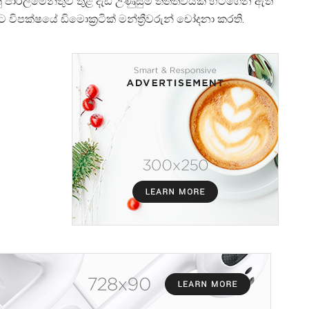
පාර්ලිමේන්තුව තුළ දැඩි උණුසුම් තත්ත්වයක් හටගෙන ඇති
වට විපක්ෂයේ ඩිමොක්
රටික් මන්ත්
රීවරුන් චෝදනා කරති.