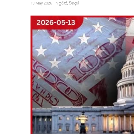
13 May 2026
in
පුවත්
,
විදෙස්