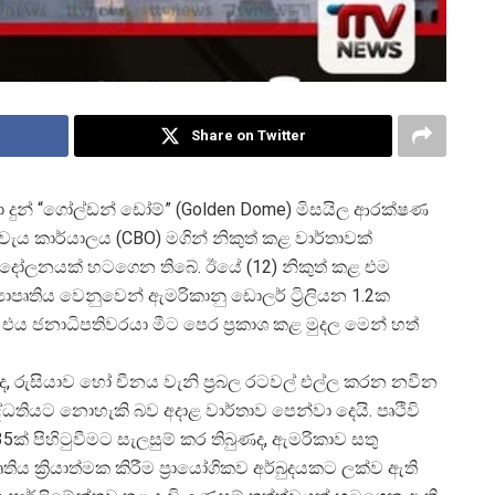
Share on Twitter
ුන්වා දුන් “ගෝල්ඩන් ඩෝම්” (Golden Dome) මිසයිල ආරක්ෂණ
යවැය කාර්යාලය (CBO) මගින් නිකුත් කළ වාර්තාවක්
්දෝලනයක් හටගෙන තිබේ. ඊයේ (12) නිකුත් කළ එම
ව්
යාපෘතිය වෙනුවෙන් ඇමරිකානු ඩොලර් ට්
රිලියන 1.2ක
 එය ජනාධිපතිවරයා මීට පෙර ප්
රකාශ කළ මුදල මෙන් හත්
ළද, රුසියාව හෝ චීනය වැනි ප්
රබල රටවල් එල්ල කරන නවීන
්ධතියට නොහැකි බව අදාළ වාර්තාව පෙන්වා දෙයි. පෘථිවි
35ක් පිහිටුවීමට සැලසුම් කර තිබුණද, ඇමරිකාව සතු
පෘතිය ක්
රියාත්මක කිරීම ප්
රායෝගිකව අර්බුදයකට ලක්ව ඇති