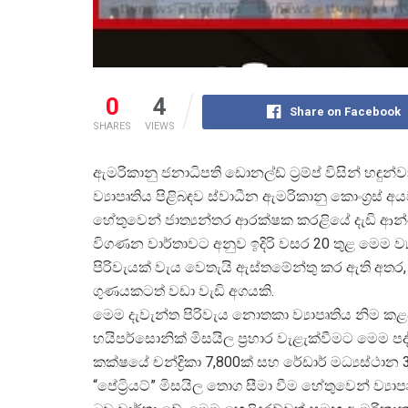
0
4
Share on Facebook
SHARES
VIEWS
ඇමරිකානු ජනාධිපති ඩොනල්ඩ් ට්
රම්ප් විසින් හඳ
ව්
යාපෘතිය පිළිබඳව ස්වාධීන ඇමරිකානු කොංග්
රස් අ
හේතුවෙන් ජාත්
යන්තර ආරක්ෂක කරළියේ දැඩි ආන
විගණන වාර්තාවට අනුව ඉදිරි වසර 20 තුළ මෙම 
පිරිවැයක් වැය වෙතැයි ඇස්තමේන්තු කර ඇති අතර,
ගුණයකටත් වඩා වැඩි අගයකි.
මෙම දැවැන්ත පිරිවැය නොතකා ව්
යාපෘතිය නිම ක
හයිපර්සොනික් මිසයිල ප්
රහාර වැළැක්වීමට මෙම පද
කක්ෂයේ චන්ද්
රිකා 7,800ක් සහ රේඩාර් මධ්
යස්ථාන 
“පේට්
රියට්” මිසයිල තොග සීමා වීම හේතුවෙන් ව්
යා