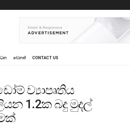
්ධන
වෙනත්
CONTACT US
ඩෝම් ව්‍යාපෘතිය
ලියන 1.2ක බදු මුදල්
මක්