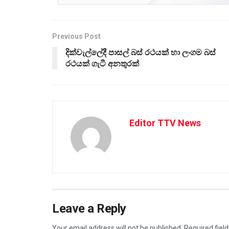
Previous Post
දික්වැල්ලේදී පාසල් බස් රථයක් හා ලංගම බස්
රථයක් ගැටී අනතුරක්
Editor TTV News
Leave a Reply
Your email address will not be published.
Required fiel