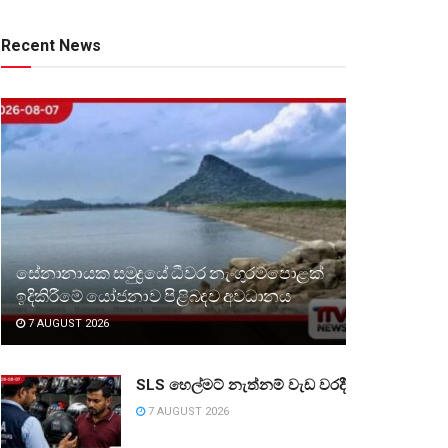
Recent News
සේනානායක සමුද්‍රයේ ධීවර නැංගුරම්පොළක්
ඉදිකිරීමේ යෝජනාව පිළිබඳව අවධානය
7 AUGUST 2026
SLS හෙල්මට් නැත්නම් වැඩ වරදී
7 AUGUST 2026