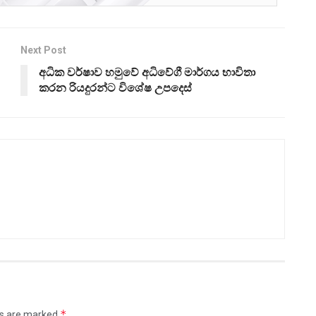
Next Post
අධික වර්ෂාව හමුවේ අධිවේගී මාර්ගය භාවිතා
කරන රියදුරන්ට විශේෂ උපදෙස්
*
ds are marked