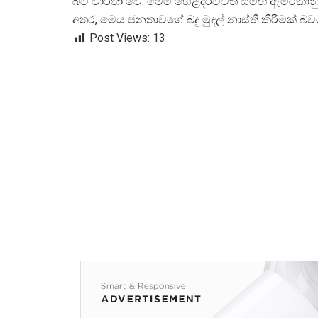
බව වාර්තා වේ. මෙම හෙළිදරව්වත් සමඟ ඇමරිකානු 
අතර, මෙය ජනතාවගේ බදු මුදල් නාස්ති කිරීමක් බ
Post Views:
13