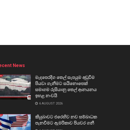
ecent News
මැදපෙරදිග තෙල් සැපයුම අඩුවීම
පියවා ගැනීමට සයිනොපෙක්
සමාගම රුසියානු තෙල් ආනයනය
ඉහළ නංවයි
6 AUGUST 2026
කියුබාවට එරෙහිව නව සම්බාධක
පැනවීමට ඇමරිකාව පියවර ගනී