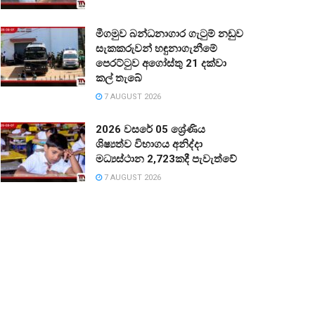
මීගමුව බන්ධනාගාර ගැටුම් නඩුව
සැකකරුවන් හඳුනාගැනීමේ
පෙරට්ටුව අගෝස්තු 21 දක්වා
කල් තැබේ
7 AUGUST 2026
2026 වසරේ 05 ශ්‍රේණිය
ශිෂ්‍යත්ව විභාගය අනිද්දා
මධ්‍යස්ථාන 2,723කදී පැවැත්වේ
7 AUGUST 2026