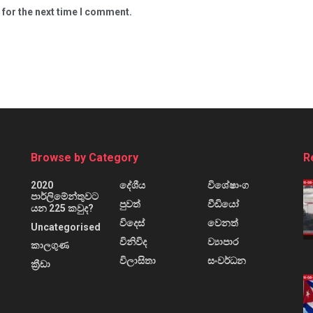
 for the next time I comment.
Browse by Category
R
2020
දේශීය
විශේෂාංග
පාර්ලිමේන්තුවට
පුවත්
වීඩියෝ
යන 225 කවුද?
විදෙස්
වෙනත්
Uncategorised
විනිවිද
ව්‍යාපාර
කාලගුණ
විලාසිතා
සංවර්ධන
ක්‍රීඩා