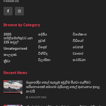
Follow Us
Browse by Category
2020
දේශීය
විශේෂාංග
පාර්ලිමේන්තුවට යන
පුවත්
වීඩියෝ
225 කවුද?
විදෙස්
වෙනත්
Uncategorised
විනිවිද
ව්‍යාපාර
කාලගුණ
විලාසිතා
සංවර්ධන
ක්‍රීඩා
Recent News
මැදපෙරදිග තෙල් සැපයුම අඩුවීම පියවා ගැනීමට
සයිනොපෙක් සමාගම රුසියානු තෙල් ආනයනය ඉහළ
නංවයි
6 AUGUST 2026