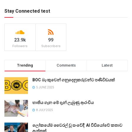
Stay Connected test
23.9k
99
Followers
Subscribers
Trending
Comments
Latest
BOC බැංකුවෙන් ගනුදෙනුකරුවන්ට පණිවිඩයක්
5 JUNE 2025
භාතිය ගැන මේ දැන් ලැබුණු ආරංචිය
8 JULY 2025
ලෝකයේම වෛරල් වූ සංවේදී AI වීඩියෝවේ කතාව
ඇත්තක්