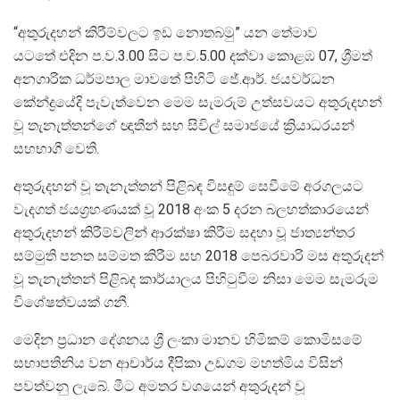
“අතුරුදහන් කිරීම්වලට ඉඩ නොතබමු” යන තේමාව
යටතේ එදින ප.ව.3.00 සිට ප.ව.5.00 දක්වා කොළඹ 07, ශ්‍රීමත්
අනගාරික ධර්මපාල මාවතේ පිහිටි ජේ.ආර්. ජයවර්ධන
කේන්ද්‍රයේදි පැවැත්වෙන මෙම සැමරුම් උත්සවයට අතුරුදහන්
වූ තැනැත්තන්ගේ ඥාතීන් සහ සිවිල් සමාජයේ ක්‍රියාධරයන්
සහභාගී වෙති.
අතුරුදහන් වූ තැනැත්තන් පිළිබඳ විසඳුම් සෙවීමේ අරගලයට
වැදගත් ජයග්‍රහණයක් වූ 2018 අංක 5 දරන බලහත්කාරයෙන්
අතුරුදහන් කිරීම්වලින් ආරක්ෂා කිරීම සදහා වූ ජාත්‍යන්තර
සම්මුති පනත සම්මත කිරීම සහ 2018 පෙබරවාරි මස අතුරුදන්
වූ තැනැත්තන් පිළිබද කාර්යාලය පිහිටුවීම නිසා මෙම සැමරුම
විශේෂත්වයක් ගනී.
මෙදින ප්‍රධාන දේශනය ශ්‍රී ලංකා මානව හිමිකම් කොමිසමේ
සභාපතිනිය වන ආචාර්ය දීපිකා උඩගම මහත්මිය විසින්
පවත්වනු ලැබේ. මීට අමතර වශයෙන් අතුරුදන් වූ