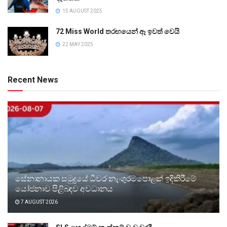
15 AUGUST 2025
72 Miss World තරඟයෙන් ඈ ඉවත් වෙයි
22 MAY 2025
Recent News
සේනානායක සමුද්‍රයේ ධීවර නැංගුරම්පොළක් ඉදිකිරීමේ
යෝජනාව පිළිබඳව අවධානය
7 AUGUST 2026