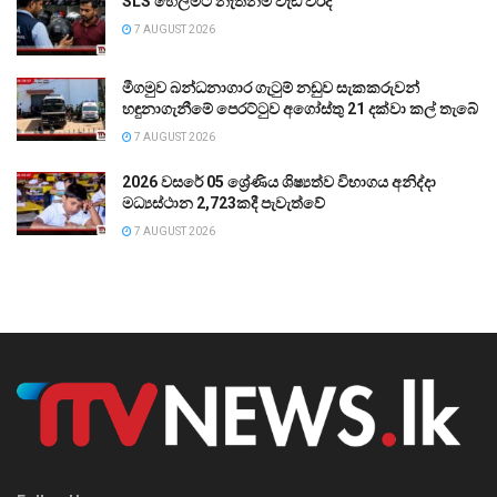
SLS හෙල්මට් නැත්නම් වැඩ වරදී
7 AUGUST 2026
මීගමුව බන්ධනාගාර ගැටුම් නඩුව සැකකරුවන්
හඳුනාගැනීමේ පෙරට්ටුව අගෝස්තු 21 දක්වා කල් තැබේ
7 AUGUST 2026
2026 වසරේ 05 ශ්‍රේණිය ශිෂ්‍යත්ව විභාගය අනිද්දා
මධ්‍යස්ථාන 2,723කදී පැවැත්වේ
7 AUGUST 2026