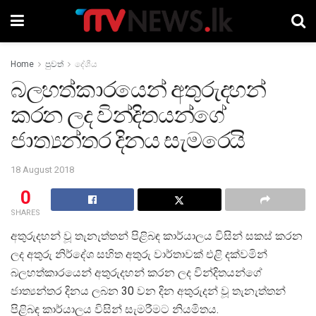
Home
පුවත්
දේශීය
බලහත්කාරයෙන් අතුරුදහන්
කරන ලද වින්දිතයන්ගේ
ජාත්‍යන්තර දිනය සැමරෙයි
18 August 2018
0
SHARES
අතුරුදහන් වූ තැනැත්තන් පිළිබඳ කාර්යාලය විසින් සකස් කරන
ලද අතුරු නිර්දේශ සහිත අතුරු වාර්තාවක් එළි දක්වමින්
බලහත්කාරයෙන් අතුරුදහන් කරන ලද වින්දිතයන්ගේ
ජාත්‍යන්තර දිනය ලබන 30 වන දින අතුරුදන් වූ තැනැත්තන්
පිළිබඳ කාර්යාලය විසින් සැමරීමට නියමිතය.