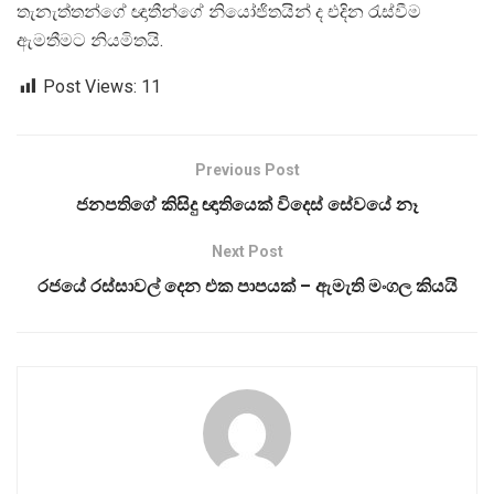
තැනැත්තන්ගේ ඥාතීන්ගේ නියෝජිතයින් ද එදින රැස්වීම
ඇමතීමට නියමිතයි.
Post Views:
11
Previous Post
ජනපතිගේ කිසිදු ඥාතියෙක් විදෙස් සේවයේ නෑ
Next Post
රජයේ රස්සාවල් දෙන එක පාපයක් – ඇමැති මංගල කියයි