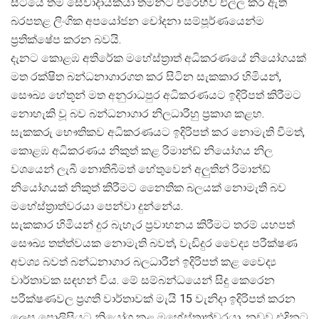
සිටියේ තම සේවාදායකයා තමන්ට එරෙහිව එල්ල කර ඇති
බරපතළ ලිංගික අපයෝජන චෝදනා සම්පූර්ණයෙන්ම
ප්
රතික්ෂේප කරන බවයි.
දැනට කොළඹ අතිරේක මහේස්ත්
රාත් අධිකරණයේ නියෝගයක්
මත රක්ෂිත බන්ධනාගාරගත කර සිටින සැකකාර හිමියන්,
සෞඛ්
ය හේතූන් මත අනුරාධපුර අධිකරණයට ඉදිරිපත් කිරීමට
නොහැකි වූ බව බන්ධනාගාර නිලධාරීහු ප්
රකාශ කළහ.
සැකකරු භෞතිකව අධිකරණයට ඉදිරිපත් කර නොමැති වීමත්,
කොළඹ අධිකරණය නිකුත් කළ රිමාන්ඩ් නියෝගය නිල
වශයෙන් ලැබී නොතිබීමත් හේතුවෙන් අලුතින් රිමාන්ඩ්
නියෝගයක් නිකුත් කිරීමට නෛතික බලයක් නොමැති බව
මහේස්ත්
රාත්වරයා පෙන්වා දුන්නේය.
සැකකාර හිමියන් දුර බැහැර ප්
රවාහනය කිරීමට තරම් යහපත්
සෞඛ්
ය තත්ත්වයක නොමැති බවත්, වැඩිදුර වෛද්
ය පරීක්ෂණ
අවශ්
ය බවත් බන්ධනාගාර බලධාරීන් ඉදිරිපත් කළ වෛද්
වාර්තාවක සඳහන් විය. මේ සම්බන්ධයෙන් සිදු කෙරෙන
පරීක්ෂණවල ප්
රගති වාර්තාවක් මැයි 15 වැනිදා ඉදිරිපත් කරන
ලෙස පොලිසියට නියෝග කළ මහේස්ත්
රාත්වරයා, නඩුව එදිනට