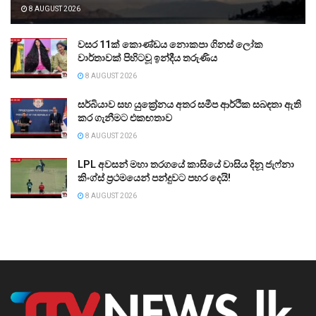
8 AUGUST 2026
වසර 11ක් කොණ්ඩය නොකපා ගිනස් ලෝක
වාර්තාවක් පිහිටවූ ඉන්දීය තරුණිය
8 AUGUST 2026
සර්බියාව සහ යුක්‍රේනය අතර සමීප ආර්ථික සබඳතා ඇති
කර ගැනීමට එකඟතාව
8 AUGUST 2026
LPL අවසන් මහා තරගයේ කාසියේ වාසිය දිනූ ජැෆ්නා
කිංග්ස් ප්‍රථමයෙන් පන්දුවට පහර දෙයි!
8 AUGUST 2026