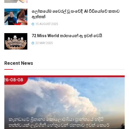
ලෝකයේම වෛරල් වූ සංවේදී AI වීඩියෝවේ කතාව
ඇත්තක්
15 AUGUST 2025
72 Miss World තරඟයෙන් ඈ ඉවත් වෙයි
22 MAY 2025
Recent News
කැනඩාවේ බ්‍රිතාන්‍ය කොලොම්බියා ප්‍රාන්තයේ හදිසි
තත්ත්වයක් ලැව්ගිනි හේතුවෙන් ජනතාව ඉවත් කෙරේ