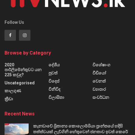
Follow Us
Browse by Category
2020
දේශීය
විශේෂාංග
පාර්ලිමේන්තුවට යන
පුවත්
වීඩියෝ
225 කවුද?
විදෙස්
වෙනත්
Uncategorised
විනිවිද
ව්‍යාපාර
කාලගුණ
විලාසිතා
සංවර්ධන
ක්‍රීඩා
Recent News
කැනඩාවේ බ්‍රිතාන්‍ය කොලොම්බියා ප්‍රාන්තයේ හදිසි
තත්ත්වයක් ලැව්ගිනි හේතුවෙන් ජනතාව ඉවත් කෙරේ