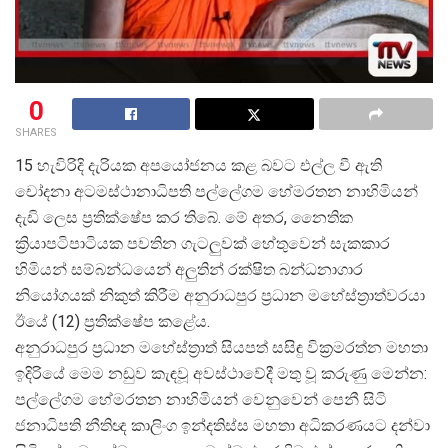
0
SHARES
15 හැවිරිදි දැරියක අපයෝජනය කළ බවට එල්ල වී ඇති
චෝදනා අටමස්ථානාධිපති පල්ලේගම හේමරතන නාහිමියන්
දැඩි ලෙස ප්
රතික්ෂේප කර තිබේ. මේ අතර, නෛතික
ක්
රියාපටිපාටියක පවතින ගැටලුවක් හේතුවෙන් සැකකාර
හිමියන් සම්බන්ධයෙන් අලුතින් රක්ෂිත බන්ධනාගාර
නියෝගයක් නිකුත් කිරීම අනුරාධපුර ප්
රධාන මහේස්ත්
රාත්වරයා
ඊයේ (12) ප්
රතික්ෂේප කළේය.
අනුරාධපුර ප්
රධාන මහේස්ත්
රාත් සියපත් සසිඳු වික්
රමරත්න මහතා
ඉදිරියේ මෙම නඩුව කැඳවූ අවස්ථාවේදී මතු වූ කරුණු මෙන්න:
පල්ලේගම හේමරතන නාහිමියන් වෙනුවෙන් පෙනී සිටි
ජනාධිපති නීතිඥ කාලිංග ඉන්දතිස්ස මහතා අධිකරණයට දන්වා