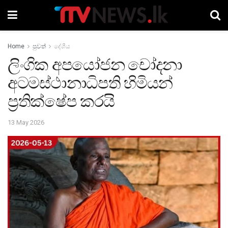
Home
පුවත්
දේශීය
ලිංගික අපයෝජන චෝදනා
අටමස්ථානාධිපති හිමියන්
ප්‍රතික්ෂේප කරයි
13 May 2026