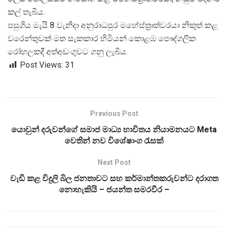
කල් තැබීය.
පසුගිය මැයි 8 වැනිදා අනුරාධපුර මහේස්ත්
රාත්වරයා නිකුත් කළ
වරෙන්තුවක් මත සැකකාර හිමියන් කොළඹ පෞද්ගලික
රෝහලකදී අත්අඩංගුවට ගනු ලැබීය.
Post Views:
31
Previous Post
යොවුන් දරුවන්ගේ සමාජ මාධ්‍ය භාවිතය නියාමනයට Meta
වෙතින් නව විශේෂාංග රැසක්
Next Post
වැඩි කළ විදුලි බිල ජනතාවට සහ කර්මාන්තකරුවන්ට දරාගත
නොහැකියි – ජයන්ත සමරවීර –