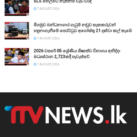
SLS හෙල්මට් නැත්නම් වැඩ වරදී
7 AUGUST 2026
මීගමුව බන්ධනාගාර ගැටුම් නඩුව සැකකරුවන්
හඳුනාගැනීමේ පෙරට්ටුව අගෝස්තු 21 දක්වා කල් තැබේ
7 AUGUST 2026
2026 වසරේ 05 ශ්‍රේණිය ශිෂ්‍යත්ව විභාගය අනිද්දා
මධ්‍යස්ථාන 2,723කදී පැවැත්වේ
7 AUGUST 2026