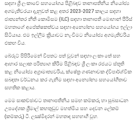
සඳහා ශ්‍රී ලංකාවේ සහයෝගය පිළිබඳව තානාපතිනිය නියෝජ්‍ය
අගමැතිවරයා දැනුවත් කළ අතර 2023-2027 කාලය සඳහා
ජාත්‍යන්තර නීති කොමිසම (ILC) සඳහා තානාපති මොහාන් පීරිස්
මහතාගේ අපේක්ෂකත්වය සඳහා අන්‍යෝන්‍ය සහයෝගය ඉල්ලා
සිටියාය. එම ඉල්ලීම ක්‍රියාවට නැංවීමට නියෝජ්‍ය අගමැතිවරිය
එකඟ විය.
බේරූට් පිපිරීමෙන් විපතට පත් වූවන් සඳහා ලංකා තේ සහ
ආහාර සලාක පරිත්‍යාග කිරීම පිළිබඳව ශ්‍රී ලංකා රජයට ස්තූති
කළ නියෝජ්‍ය අග්‍රාමාත්‍යවරිය, ක්ෂේත්‍ර ගණනාවක ද්විපාර්ශ්වික
සබඳතා වර්ධනය කර ගැනීම සඳහා අන්‍යෝන්‍ය සහයෝගීතාව
සහතික කළාය.
මෙම සාකච්ඡාවට තානාපතිනිය සමඟ කම්කරු හා සුබසාධන
උපදේශක ශ්‍රීමාල් කහතුඩුව මහත්මිය සහ දෙවන ලේකම්
(කම්කරු) ටී. ලක්‍ෂ්මිදරන් මහතාද සහභාගී වූහ.