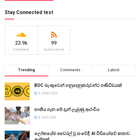
Stay Connected test
23.9k
99
Followers
Subscribers
Trending
Comments
Latest
BOC බැංකුවෙන් ගනුදෙනුකරුවන්ට පණිවිඩයක්
5 JUNE 2025
භාතිය ගැන මේ දැන් ලැබුණු ආරංචිය
8 JULY 2025
ලෝකයේම වෛරල් වූ සංවේදී AI වීඩියෝවේ කතාව
ඇත්තක්