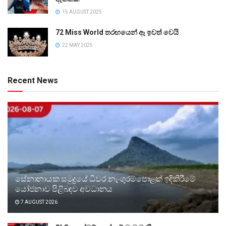
15 AUGUST 2025
72 Miss World තරඟයෙන් ඈ ඉවත් වෙයි
22 MAY 2025
Recent News
සේනානායක සමුද්‍රයේ ධීවර නැංගුරම්පොළක් ඉදිකිරීමේ
යෝජනාව පිළිබඳව අවධානය
7 AUGUST 2026