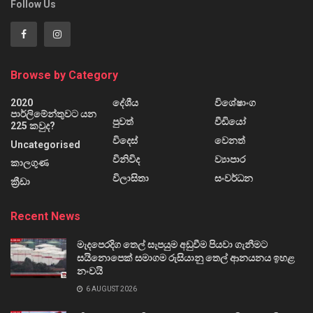
Follow Us
Browse by Category
2020
දේශීය
විශේෂාංග
පාර්ලිමේන්තුවට යන
පුවත්
වීඩියෝ
225 කවුද?
විදෙස්
වෙනත්
Uncategorised
විනිවිද
ව්‍යාපාර
කාලගුණ
විලාසිතා
සංවර්ධන
ක්‍රීඩා
Recent News
මැදපෙරදිග තෙල් සැපයුම අඩුවීම පියවා ගැනීමට
සයිනොපෙක් සමාගම රුසියානු තෙල් ආනයනය ඉහළ
නංවයි
6 AUGUST 2026