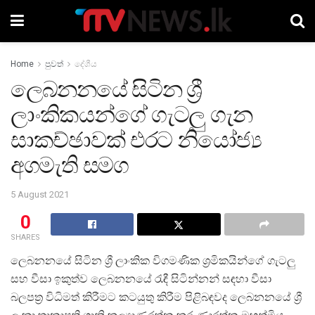
Home
පුවත්
දේශීය
ලෙබනනයේ සිටින ශ්‍රී
ලාංකිකයන්ගේ ගැටලු ගැන
සාකච්ඡාවක් එරට නියෝජ්‍ය
අගමැති සමග
5 August 2021
0
SHARES
ලෙබනනයේ සිටින ශ්‍රී ලාංකික විගමණික ශ්‍රමිකයින්ගේ ගැටලු
සහ වීසා ඉකුත්ව ලෙබනනයේ රැඳී සිටින්නන් සඳහා වීසා
බලපත්‍ර විධිමත් කිරීමට කටයුතු කිරීම පිළිබඳවද ලෙබනනයේ ශ්‍රී