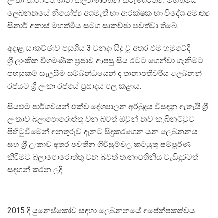
ලංකා තානාපති ශානි කල්‍යාණරත්න කරුණාරත්න මහත්මිය
ලෙබනනයේ නියෝජ්‍ය අගමැති හා ආරක්ෂක හා විදේශ අමාත්‍ය
සීනාර් අකාස් මහත්මිය සමග සාකච්ඡා පවත්වා තිබේ.
අදාළ සාකච්ඡාව පසුගිය 3 වනදා සිදු වූ අතර එම හමුවේදී
ශ්‍රී ලාංකික විගමණික ප්‍රජාව ආපසු සිය රටට ගෙන්වා ගැනිමට
පහසුකම් සැලසීම සම්බන්ධයෙන් ද තානාපතිවරිය ලෙබනන්
රජයට ශ්‍රී ලංකා රජයේ ප්‍රසාදය පල කළාය.
සියළුම පාර්ශවයන් එක්ව දේශපාලන අර්බුදය විසඳනු ඇතැයි ශ්‍රී
ලංකාව බලාපොරොත්තු වන බවත් ඔවුන් නව කැබිනට්ටුව
පිහිටුවීමෙන් අනතුරුව දැනට සිදුකරගෙන යන ලෙබනනය
සහ ශ්‍රී ලංකාව අතර පවතින ගිවිසුම්වල කටයුතු සම්පූර්ණ
කිරීමට බලාපොරොත්තු වන බවත් තානාපතිනිය වැඩිදුරටත්
සඳහන් කරන ලදි.
2015 දී යුනෙස්කෝව සඳහා ලෙබනනයේ අපේක්ෂකත්වය