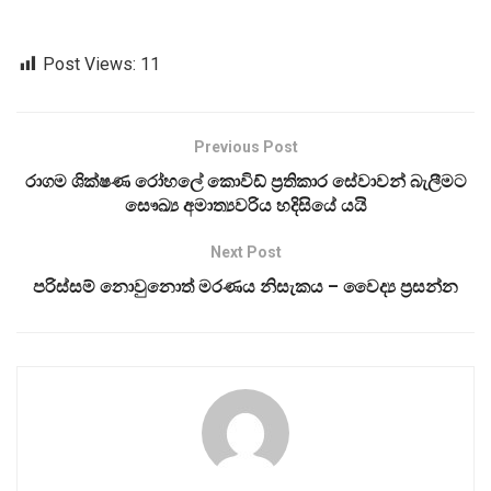
Post Views:
11
Previous Post
රාගම ශික්ෂණ රෝහලේ කොවිඩ් ප්‍රතිකාර සේවාවන් බැලීමට
සෞඛ්‍ය අමාත්‍යවරිය හදිසියේ යයි
Next Post
පරිස්සම් නොවුනොත් මරණය නිසැකය – වෛද්‍ය ප්‍රසන්න