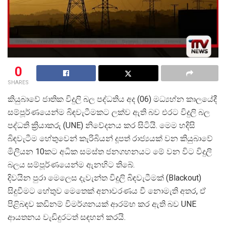
0
SHARES
කියුබාවේ ජාතික විදුලි බල පද්ධතිය අද (06) මධ්
යහ්න කාලයේදී
සම්පූර්ණයෙන්ම බිඳවැටීමකට ලක්ව ඇති බව එරට විදුලි බල
පද්ධති ක්
රියාකරු (UNE) නිවේදනය කර සිටියි. මෙම හදිසි
බිඳවැටීම හේතුවෙන් කැරිබියන් දූපත් රාජ්
යයක් වන කියුබාවේ
මිලියන 10කට අධික සමස්ත ජනගහනයට මේ වන විට විදුලි
බලය සම්පූර්ණයෙන්ම ඇනහිට තිබේ.
දිවයින පුරා මෙලෙස දැවැන්ත විදුලි බිඳවැටීමක් (Blackout)
සිදුවීමට හේතුව මෙතෙක් අනාවරණය වී නොමැති අතර, ඒ
පිළිබඳව කඩිනම් විමර්ශනයක් ආරම්භ කර ඇති බව UNE
ආයතනය වැඩිදුරටත් සඳහන් කරයි.