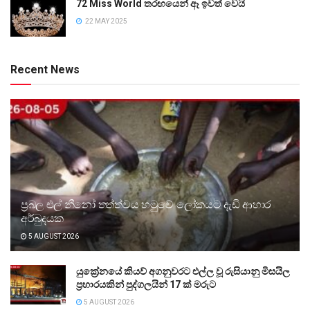
72 Miss World තරඟයෙන් ඈ ඉවත් වෙයි
22 MAY 2025
Recent News
ප්‍රබල එල් නීනෝ තත්ත්වය හමුවේ ලෝකයට දැඩි ආහාර
අර්බුදයක
5 AUGUST 2026
යුක්‍රේනයේ කියව් අගනුවරට එල්ල වූ රුසියානු මිසයිල
ප්‍රහාරයකින් පුද්ගලයින් 17 ක් මරුට
5 AUGUST 2026