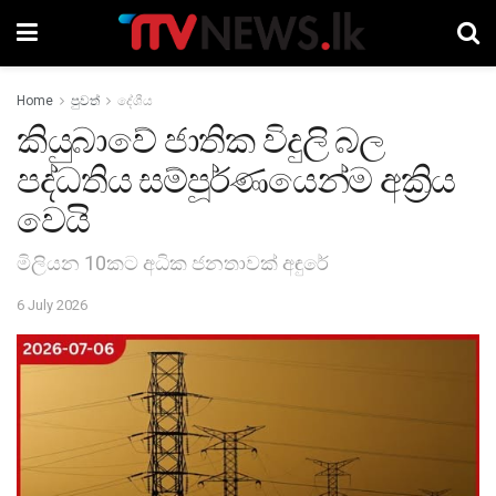
Home
පුවත්
දේශීය
කියුබාවේ ජාතික විදුලි බල
පද්ධතිය සම්පූර්ණයෙන්ම අක්‍රිය
වෙයි
මිලියන 10කට අධික ජනතාවක් අඳුරේ
6 July 2026