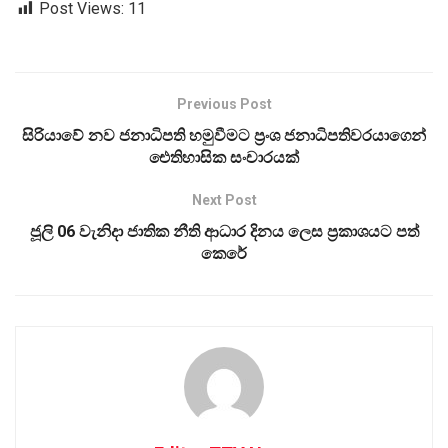
Post Views:
11
Previous Post
සිරියාවේ නව ජනාධිපති හමුවීමට ප්‍රංශ ජනාධිපතිවරයාගෙන්
ඓතිහාසික සංචාරයක්
Next Post
ජූලි 06 වැනිදා ජාතික නීති ආධාර දිනය ලෙස ප්‍රකාශයට පත්
කෙරේ