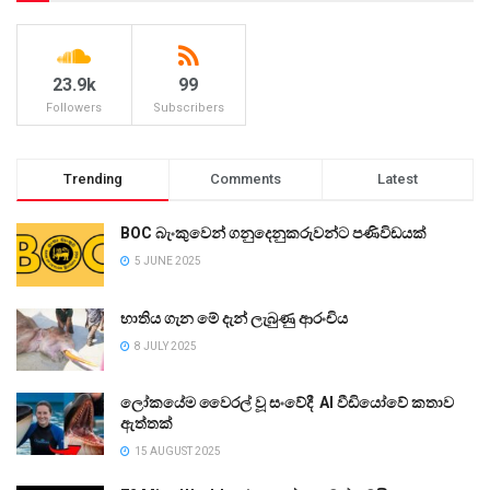
23.9k
99
Followers
Subscribers
Trending
Comments
Latest
BOC බැංකුවෙන් ගනුදෙනුකරුවන්ට පණිවිඩයක්
5 JUNE 2025
භාතිය ගැන මේ දැන් ලැබුණු ආරංචිය
8 JULY 2025
ලෝකයේම වෛරල් වූ සංවේදී AI වීඩියෝවේ කතාව
ඇත්තක්
15 AUGUST 2025