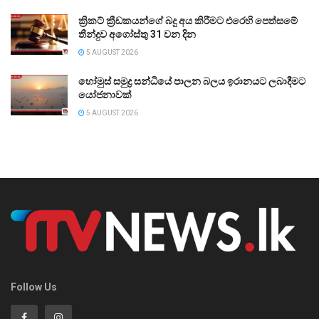
ක්‍රිකට් ක්‍රීඩකයන්ගේ බදු අය කිරීමට එරෙහි පෙත්සමේ
තීන්දුව අගෝස්තු 31 වන දින
5 AUGUST 2026
හෝමුස් සමුද්‍ර සන්ධියේ පාලන බලය ඉරානයට ලබාදීමට
යෝජනාවක්
5 AUGUST 2026
Follow Us