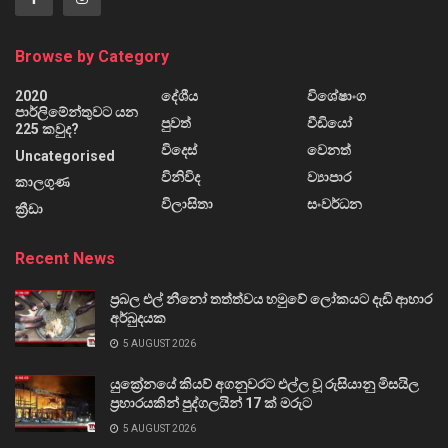
Browse by Category
2020
දේශීය
විශේෂාංග
පාර්ලිමේන්තුවට යන
පුවත්
වීඩියෝ
225 කවුද?
විදෙස්
වෙනත්
Uncategorised
විනිවිද
ව්‍යාපාර
කාලගුණ
විලාසිතා
සංවර්ධන
ක්‍රීඩා
Recent News
ප්‍රබල එල් නීනෝ තත්ත්වය හමුවේ ලෝකයට දැඩි ආහාර
අර්බුදයක
5 AUGUST 2026
යුක්‍රේනයේ කියව් අගනුවරට එල්ල වූ රුසියානු මිසයිල
ප්‍රහාරයකින් පුද්ගලයින් 17 ක් මරුට
5 AUGUST 2026