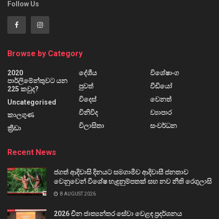
Follow Us
Browse by Category
2020
දේශීය
විශේෂාංග
පාර්ලිමේන්තුවට යන
පුවත්
වීඩියෝ
225 කවුද?
විදෙස්
වෙනත්
Uncategorised
විනිවිද
ව්‍යාපාර
කාලගුණ
විලාසිතා
සංවර්ධන
ක්‍රීඩා
Recent News
ජගත් ආදිවාසි දිනයට සමගාමීව ආදිවාසී ජනතාව
වෙනුවෙන් විශේෂ හැඳුනුම්පතක් සහ නව නීති රෙගුලාසි
8 AUGUST 2026
2026 චීන ජාත්‍යන්තර සේවා වෙළඳ ප්‍රදර්ශනය