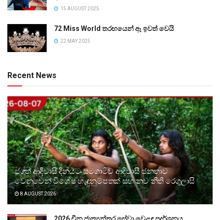
15 AUGUST 2025
72 Miss World තරඟයෙන් ඈ ඉවත් වෙයි
22 MAY 2025
Recent News
ජගත් ආදිවාසි දිනයට සමගාමීව ආදිවාසී ජනතාව
වෙනුවෙන් විශේෂ හැඳුනුම්පතක් සහ නව නීති රෙගුලාසි
8 AUGUST 2026
2026 චීන ජාත්‍යන්තර සේවා වෙළඳ ප්‍රදර්ශනය