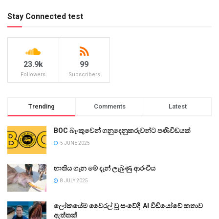
Stay Connected test
23.9k
99
Followers
Subscribers
Trending
Comments
Latest
BOC බැංකුවෙන් ගනුදෙනුකරුවන්ට පණිවිඩයක්
5 JUNE 2025
භාතිය ගැන මේ දැන් ලැබුණු ආරංචිය
8 JULY 2025
ලෝකයේම වෛරල් වූ සංවේදී AI වීඩියෝවේ කතාව
ඇත්තක්