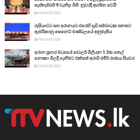
සැප්තැම්බර් 9 වැනිදා බීජිං නුවරදී ආරම්භ වෙයි
8 AUGUST 2026
රුසියාවට සහ ඉරානයට එරෙහි දැඩි සම්බාධක පනතට
ඇමරිකානු සෙනෙට් මණ්ඩලයේ අනුමැතිය
8 AUGUST 2026
ඉරාන ප්‍රහාර මධ්‍යයේ ඩොලර් බිලියන 1.3ක තෙල්
නෞකා මිලදී ගැනීමට එක්සත් අරාබි එමීර් රාජ්‍යය පියවර
8 AUGUST 2026