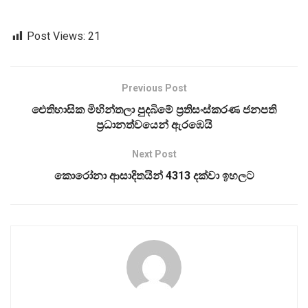
Post Views:
21
Previous Post
ඓතිහාසික මිහින්තලා පුදබිමේ ප්‍රතිසංස්කරණ ජනපති
ප්‍රධානත්වයෙන් ඇරඹෙයි
Next Post
කොරෝනා ආසාදිතයින් 4313 දක්වා ඉහලට