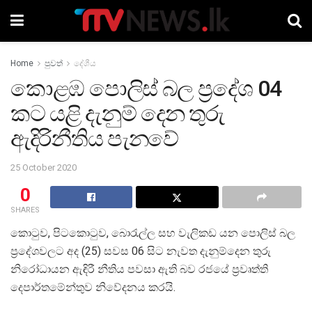
Home
පුවත්
දේශීය
කොළඹ පොලිස් බල ප්‍රදේශ 04
කට යළි දැනුම් දෙන තුරු
ඇදිරිනීතිය පැනවේ
25 October 2020
0
SHARES
කොටුව, පිටකොටුව, බොරැල්ල සහ වැලිකඩ යන පොලිස් බල
ප්‍රදේශවලට අද (25) සවස 06 සිට නැවත දැනුම්දෙන තුරු
නිරෝධායන ඇඳිරී නීතිය පවසා ඇති බව රජයේ ප්‍රවෘත්ති
දෙපාර්තමේන්තුව නිවේදනය කරයි.