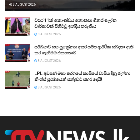
8 AUGUST 2026
වසර 11ක් කොණ්ඩය නොකපා ගිනස් ලෝක
වාර්තාවක් පිහිටවූ ඉන්දීය තරුණිය
8 AUGUST 2026
සර්බියාව සහ යුක්‍රේනය අතර සමීප ආර්ථික සබඳතා ඇති
කර ගැනීමට එකඟතාව
8 AUGUST 2026
LPL අවසන් මහා තරගයේ කාසියේ වාසිය දිනූ ජැෆ්නා
කිංග්ස් ප්‍රථමයෙන් පන්දුවට පහර දෙයි!
8 AUGUST 2026