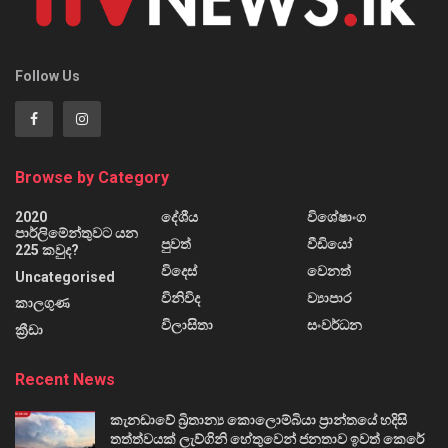
Follow Us
Browse by Category
2020
දේශීය
විශේෂාංග
පාර්ලිමේන්තුවට යන
පුවත්
වීඩියෝ
225 කවුද?
විදෙස්
වෙනත්
Uncategorised
විනිවිද
ව්‍යාපාර
කාලගුණ
විලාසිතා
සංවර්ධන
ක්‍රීඩා
Recent News
කැනඩාවේ බ්‍රිතාන්‍ය කොලොම්බියා ප්‍රාන්තයේ හදිසි
තත්ත්වයක් ලැව්ගිනි හේතුවෙන් ජනතාව ඉවත් කෙරේ