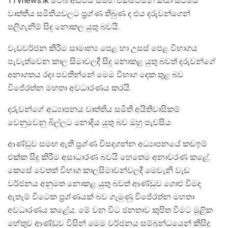
TTVnews.lk වෙබ් අඩවිය සමඟ එක්වෙමින් කියා සිටියේ
වෘත්තීය සමිතියවලට ප්‍රශ්ණ තිබුණ ද එය දරුවන්ගෙන්
පලිගැනීම් සිදු නොකල යුතු බවයි.
වැඩවර්ජන කිරීම සාමාන්‍ය පෙළ හා උසස් පෙළ විභාගය
පැවැත්වෙන කාල සිමාවලදී සිදු නොකළ යුතු බවත් දරුවන්ගේ
අනාගතය රදා පවතින්නේ මෙම විභාග දෙක තුළ බව
විජේරත්න මහතා අවධාරණය කරයි.
දරුවන්ගේ අධ්‍යාපනය වෘත්තිය සමිති අයිතිවාසිකම්
වෙනුවෙනු බිල්ලට නොදිය යුතු බව ඔහු පැවසිය.
ආණ්ඩුව සමඟ ඇති ප්‍රශ්ණ විසදගන්න අධ්‍යාපනයේ කඩඉම්
එක්ක සිදු කිරීම අසාධාරණ බවයි හෙතෙම අනාවරණ කළේ.
කෙසේ වෙතත් විභාග කාලසිමාවන්වලදී මෙවැනි වැඩ
වර්ජනය අනුමත නොකළ යුතු බවත් ආණ්ඩුව ගොළු වීමද
ඇතැම් විටෙක ප්‍රශ්ණයක් බව ගැමුණු විජේරත්න මහතා
අවධාරණය කළේය. මේ වන විට ජනතාව කුපිත වීමට මුළික
හේතුව ආණ්ඩුව විසින් මෙම වර්ජනය සම්බන්ධයෙන් කිසිදු