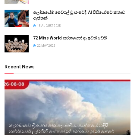
ලෝකයේම වෛරල් වූ සංවේදී AI වීඩියෝවේ කතාව
ඇත්තක්
15 AUGUST 2025
72 Miss World තරඟයෙන් ඈ ඉවත් වෙයි
22 MAY 2025
Recent News
කැනඩාවේ බ්‍රිතාන්‍ය කොලොම්බියා ප්‍රාන්තයේ හදිසි
තත්ත්වයක් ලැව්ගිනි හේතුවෙන් ජනතාව ඉවත් කෙරේ