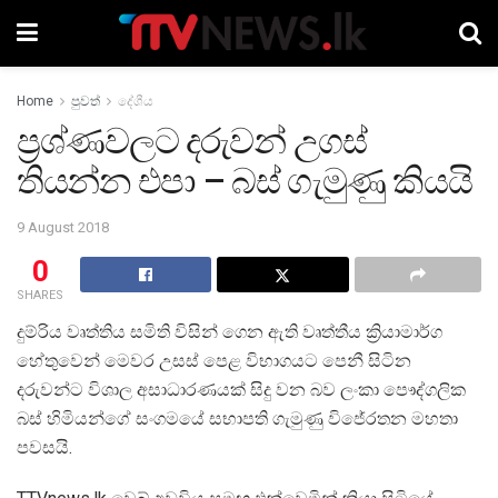
Home
පුවත්
දේශීය
ප්‍රශ්ණවලට දරුවන් උගස්
තියන්න එපා – බස් ගැමුණු කියයි
9 August 2018
0
SHARES
දුම්රිය වෘත්තිය සමිති විසින් ගෙන ඇති වෘත්තීය ක්‍රියාමාර්ග
හේතුවෙන් මෙවර උසස් පෙළ විභාගයට පෙනී සිටින
දරුවන්ට විශාල අසාධාරණයක් සිදු වන බව ලංකා පෞද්ගලික
බස් හිමියන්ගේ සංගමයේ සභාපති ගැමුණු විජේරතන මහතා
පවසයි.