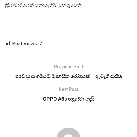
ක්‍රියාමාර්ගයක් නොගැනීම හේතුවෙනි.
Post Views:
7
Previous Post
වෛද්‍ය සංගමයට මානසික රෝගයක් – ඇමැති රාජිත
Next Post
OPPO A3s හඳුන්වා දෙයි