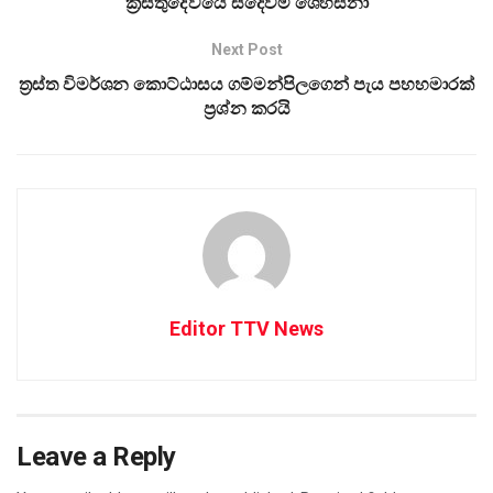
ක්‍රිස්තුදේවයේ සදෙව්මි ශෙහස්නා
Next Post
ත්‍රස්ත විමර්ශන කොට්ඨාසය ගම්මන්පිලගෙන් පැය පහහමාරක්
ප්‍රශ්න කරයි
Editor TTV News
Leave a Reply