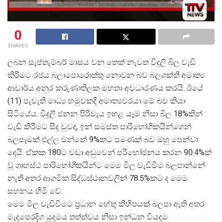
0
SHARES
ලබන සැප්තැම්බර් මාසය වන තෙක් නැවත විදුලි බිල වැඩි
කිරීමට රජය බලාපොරොත්තු නොවන බව බලශක්ති අමාත්
ආචාර්ය අනුර කරුණාතිලක මහතා අවධාරණය කරයි. ඊයේ
(11) පැවැති මාධ්
ය හමුවකදී අමාත්
යවරයා මේ බව කියා
සිටියේය. විදුලි ජනන පිරිවැය ඉහළ යෑම නිසා බිල 18%කින්
වැඩි කිරීමට සිදු වුවද, ඉන් සමස්ත පාරිභෝගිකයින්ගෙන්
බලපෑමක් එල්ල වන්නේ 9%කට පමණක් බව ඔහු පෙන්වා
දෙයි. ඒකක 180ට වඩා අඩුවෙන් පරිභෝජනය කරන 90.4%ක්
වූ ගෘහස්ථ පාරිභෝගිකයින්ට මෙම මිල වැඩිවීම බලපාන්නේ
නැති අතර ආගමික සිද්ධස්ථානවලින් 78.5%කට ද මෙම
සහනය හිමි වේ.
මෙම මිල වැඩිවීමට ප්
රධාන හේතු කිහිපයක් බලපා ඇති අතර
මැදපෙරදිග යුදමය තත්ත්වය නිසා ඉන්ධන වියදම