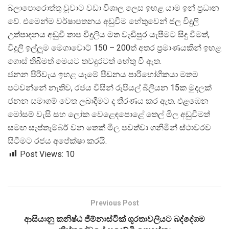
බලාපොරොත්තු වූවාට වඩා විශාල ලෙස ඉහළ යාම ඉන් ප්
රධාන
වේ. එමෙන්ම වර්ෂාපතනය අඩුවීම හේතුවෙන් ජල විදුලි
උත්පාදනය අඩුවී තාප විදුලිය මත වැඩිපුර යැපීමට සිදු වීමත්,
විදුලි ඉල්ලුම මෙගාවොට් 150 – 200ත් අතර ප්
රමාණයකින් ඉහළ
ගොස් තිබීමත් මෙයට තවදුරටත් හේතු වී ඇත.
ජනන පිරිවැය ඉහළ යෑමේ පීඩනය පාරිභෝගිකයා මතම
පටවන්නේ නැතිව, රජය විසින් රුපියල් බිලියන 15ක මුදලක්
ජනන සමාගම් වෙත ලබාදීමට ද තීරණය කර ඇත. එළඹෙන
මෝසම් වැසි සහ ලෝක වෙළෙඳපොළේ තෙල් මිල අඩුවීමත්
සමඟ සැප්තැම්බර් වන තෙක් මිල පවත්වා ගනිමින් ස්ථාවරව
සිටීමට රජය අපේක්ෂා කරයි.
Post Views:
10
Previous Post
ආසියානු කනිෂ්ඨ ජිම්නාස්ටික් ශූරතාවලියට බද්දේගම