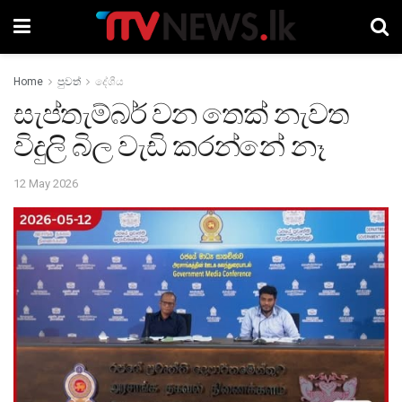
Home
පුවත්
දේශීය
සැප්තැම්බර් වන තෙක් නැවත
විදුලි බිල වැඩි කරන්නේ නෑ
12 May 2026