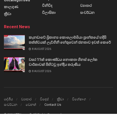
විනිවිද
ව්‍යාපාර
කාලගුණ
විලාසිතා
සංවර්ධන
ක්‍රීඩා
Recent News
කැනඩාවේ බ්‍රිතාන්‍ය කොලොම්බියා ප්‍රාන්තයේ හදිසි
තත්ත්වයක් ලැව්ගිනි හේතුවෙන් ජනතාව ඉවත් කෙරේ
8 AUGUST 2026
වසර 11ක් කොණ්ඩය නොකපා ගිනස් ලෝක
වාර්තාවක් පිහිටවූ ඉන්දීය තරුණිය
8 AUGUST 2026
දේශීය
ව්‍යාපාර
විදෙස්
ක්‍රීඩා
විශේෂාංග
සංවර්ධන
වෙනත්
Contact Us
© 2024
TTVnews.lk
All Rights Reserved