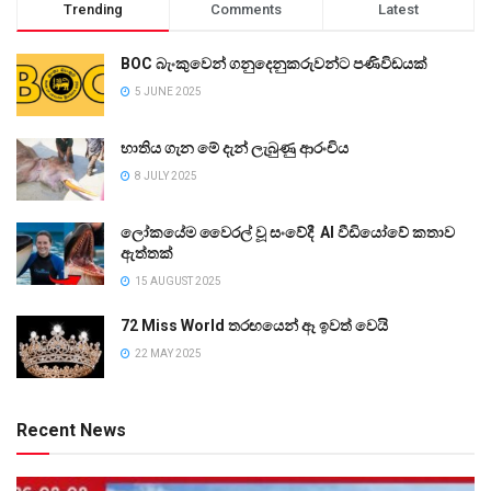
Trending
Comments
Latest
BOC බැංකුවෙන් ගනුදෙනුකරුවන්ට පණිවිඩයක්
5 JUNE 2025
භාතිය ගැන මේ දැන් ලැබුණු ආරංචිය
8 JULY 2025
ලෝකයේම වෛරල් වූ සංවේදී AI වීඩියෝවේ කතාව
ඇත්තක්
15 AUGUST 2025
72 Miss World තරඟයෙන් ඈ ඉවත් වෙයි
22 MAY 2025
Recent News