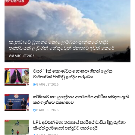
කැනඩාවේ බ්‍රිතාන්‍ය කොලොම්බියා ප්‍රාන්තයේ හදිසි
තත්ත්වයක් ලැව්ගිනි හේතුවෙන් ජනතාව ඉවත් කෙරේ
8 AUGUST 2026
වසර 11ක් කොණ්ඩය නොකපා ගිනස් ලෝක
වාර්තාවක් පිහිටවූ ඉන්දීය තරුණිය
8 AUGUST 2026
සර්බියාව සහ යුක්‍රේනය අතර සමීප ආර්ථික සබඳතා ඇති
කර ගැනීමට එකඟතාව
8 AUGUST 2026
LPL අවසන් මහා තරගයේ කාසියේ වාසිය දිනූ ජැෆ්නා
කිංග්ස් ප්‍රථමයෙන් පන්දුවට පහර දෙයි!