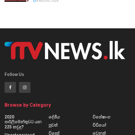
8 AUGUST 2026
Follow Us
Browse by Category
2020
දේශීය
විශේෂාංග
පාර්ලිමේන්තුවට යන
පුවත්
වීඩියෝ
225 කවුද?
විදෙස්
වෙනත්
Uncategorised