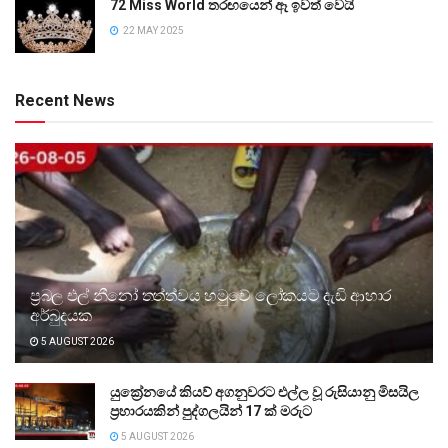
72 Miss World තරඟයෙන් ඈ ඉවත් වෙයි
22 MAY 2025
Recent News
ප්‍රබල එල් නීනෝ තත්ත්වය හමුවේ ලෝකයට දැඩි ආහාර
අර්බුදයක
5 AUGUST 2026
යුක්‍රේනයේ කියව් අගනුවරට එල්ල වූ රුසියානු මිසයිල
ප්‍රහාරයකින් පුද්ගලයින් 17 ක් මරුට
5 AUGUST 2026