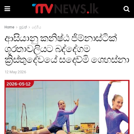
Home
පුවත්
දේශීය
ආසියානු කනිෂ්ඨ ජිම්නාස්ටික්
ශූරතාවලියට බද්දේගම
ක්‍රිස්තුදේවයේ සදෙව්මි ශෙහස්නා
12 May 2026