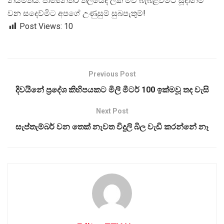
නියමිතයි. ජාත්
යන්තර තලයේදී ලක් මව බැබළවීමට සූදානම්
වන සදෙව්මිට අපගේ උණුසුම් සුබපැතුම්!
Post Views:
10
Previous Post
දිවයිනේ ප්‍රදේශ කිහිපයකට මිලි මීටර් 100 ඉක්මවූ තද වැසි
Next Post
සැප්තැම්බර් වන තෙක් නැවත විදුලි බිල වැඩි කරන්නේ නෑ