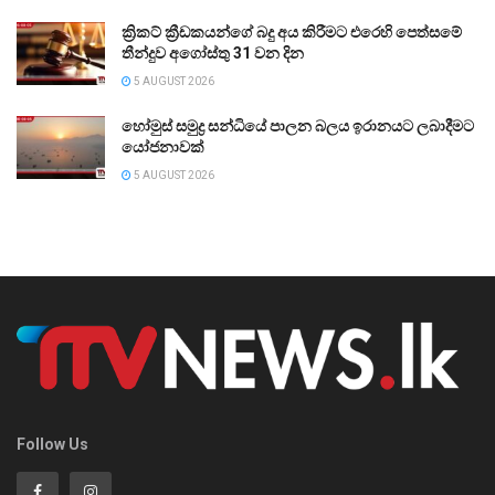
ක්‍රිකට් ක්‍රීඩකයන්ගේ බදු අය කිරීමට එරෙහි පෙත්සමේ
තීන්දුව අගෝස්තු 31 වන දින
5 AUGUST 2026
හෝමුස් සමුද්‍ර සන්ධියේ පාලන බලය ඉරානයට ලබාදීමට
යෝජනාවක්
5 AUGUST 2026
Follow Us