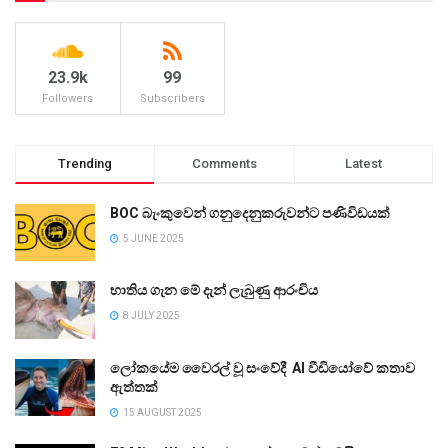
23.9k
99
Followers
Subscribers
Trending
Comments
Latest
BOC බැංකුවෙන් ගනුදෙනුකරුවන්ට පණිවිඩයක්
5 JUNE 2025
භාතිය ගැන මේ දැන් ලැබුණු ආරංචිය
8 JULY 2025
ලෝකයේම වෛරල් වූ සංවේදී AI වීඩියෝවේ කතාව
ඇත්තක්
15 AUGUST 2025