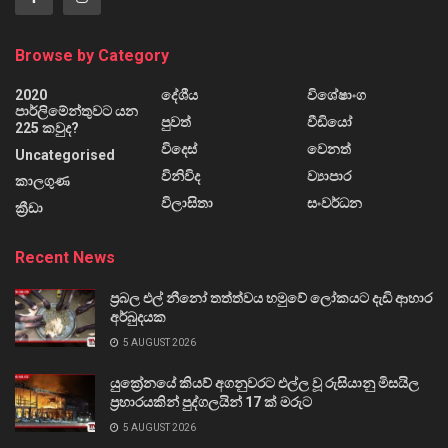
Browse by Category
2020
දේශීය
විශේෂාංග
පාර්ලිමේන්තුවට යන
පුවත්
වීඩියෝ
225 කවුද?
විදෙස්
වෙනත්
Uncategorised
විනිවිද
ව්‍යාපාර
කාලගුණ
විලාසිතා
සංවර්ධන
ක්‍රීඩා
Recent News
ප්‍රබල එල් නීනෝ තත්ත්වය හමුවේ ලෝකයට දැඩි ආහාර
අර්බුදයක
5 AUGUST 2026
යුක්‍රේනයේ කියව් අගනුවරට එල්ල වූ රුසියානු මිසයිල
ප්‍රහාරයකින් පුද්ගලයින් 17 ක් මරුට
5 AUGUST 2026