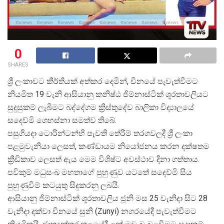
0
SHARES
ශ්
රී ලංකාවට කීර්තියක් අත්කර දෙමින්, චීනයේ පැවැත්වීමට
නියමිත 19 වැනි ආසියානු කනිෂ්ඨ ජිම්නාස්ටික් ශූරතාවලියට
සුදුසුකම් ලැබීමට බද්දේගම ක්
රිස්තුදේව බාලිකා විද්
යාලයේ
සදෙව්මි ශෙහස්නා සමත්ව තිබේ.
පසුගියදා ටොරින්ටන්හි පැවති තේරීම් තරගවලදී ශ්
රී ලංකා
පළමුවැනියා ලෙසත්, කණ්ඩායම නියෝජනය කරන දක්ෂතම
ක්
රීඩිකාව ලෙසත් ඇය මෙම විශිෂ්ට අවස්ථාව දිනා ගත්තාය.
පවිකුම් මධුසංඛ මහතාගේ පුහුණුව යටතේ සදෙව්මි සිය
පුහුණුවීම් කටයුතු සිදුකරනු ලබයි.
ආසියානු ජිම්නාස්ටික් ශූරතාවලිය ජූනි මස 25 වැනිදා සිට 28
වැනිදා දක්වා චීනයේ සුනි (Zunyi) නගරයේදී පැවැත්වීමට