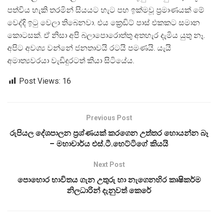
පත්විය හැකි තරමින් සියයට හැට පහ ඉක්මවූ ප‍්‍රමාණයක් මේ
වෙද්දි ඉටු වෙලා තිබෙනවා. එය ක්‍රෙඩිට් පාස් එකකට සමාන
කොටසක්. ඒ නිසා අපි බලාපොරොත්තු අතහැර දැමිය යුතු නෑ.
අපිට අවශ්‍ය වන්නේ ජනතාවයි රටයි පමණයි. යැයි
අමාත්‍යවරයා වැඩිදුරටත් කියා සිටියේය.
Post Views:
16
Previous Post
රුපියල දේශපාලන ප්‍රශ්ණයක් කරගෙන උත්තර හොයන්න බෑ
– මහාචාර්ය එස්.ටී.හෙට්ටිගේ කියයි
Next Post
පොහොර භාවිතය ගැන උතුරු හා නැගෙනහිර කෘෂිකර්ම
නිලධාරින් දැනුවත් කෙරේ