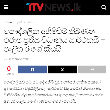
Home
පුවත්
දේශීය
පෞද්ගලික අහිමිවීම් තිබුණත්
එජාප ප‍්‍රතිසංවිධානය සාර්ථකයි –
පාලිත රංගේ කියයි
27 September 2018
0
SHARES
පෞද්ගලිකව යම් යම් දේ අහිමි වුවද එක්සත් ජාතික පක්‍ෂයේ
ප‍්‍රතිසංවිධාන වැඩපිළිවෙල සාර්ථකව සිදු වෙමින් තිබෙන බව
වාරිමාර්ග, ජල කළමනාකරණ හා ආපදා කළමනාකරණ රාජ්‍ය
අමාත්‍ය පාලිත රංගේ බණ්ඩාර මහතා පවසයි.