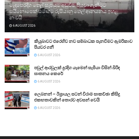
මැදපෙරදිග තෙල් සැපයුම අඩුවීම පියවා ගැනීමට
සයිනොපෙක් සමාගම රුසියානු තෙල් ආනයනය ඉහළ
නංවයි
6 AUGUST 2026
කියුබාවට එරෙහිව නව සම්බාධක පැනවීමට ඇමරිකාව
පියවර ගනී
6 AUGUST 2026
පවුල් ආරවුලක් දුරදිග යෑමෙන් සැමියා විසින් බිරිඳ
ඝාතනය කෙරේ
6 AUGUST 2026
ලෙබනන් – ඊශ්‍රායල සටන් විරාම සාකච්ඡා කිසිදු
එකඟතාවකින් තොරව අවසන් වෙයි
6 AUGUST 2026