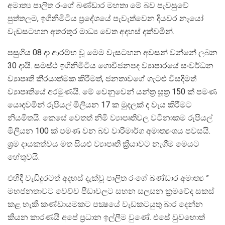
අමාත්‍ය පාලිත රංගේ බණ්ඩාර මහතා මේ බව පැවසුවේ
පුත්තලම, ඉගිනිමිටිය ප‍්‍රදේශයේ පැවැත්වෙන දියවර නෑයෝ
වැඩසටහන අතරතුර මාධ්‍ය වෙත අදහස් දක්වමින්.
පසුගිය 08 දා ආරම්භ වූ මෙම වැසටහන අවසන් වන්නේ ලබන
30 දායි. සමස්ථ ඉගිනිමිටිය ගොවිජනපද ව්‍යාපාරයේ සංවර්ධන
ව්‍යාපෘති කි‍්‍රයාත්මක කිරීමත්, ජනතාවගේ ගැටළු විසදීමත්
ව්‍යාපෘතියේ අරමුණයි. මේ වෙනුවෙන් යන්ත‍්‍ර සූත‍්‍ර 150 ක් පමණ
යොදවමින් රුපියල් මිලියන 17 ක මුදලක් ද වැය කිරීමට
නියමිතයි. කෙසේ වෙතත් නිමි ව්‍යාපෘතිවල වටිනාකම රුපියල්
මිලියන 100 ක් පමණ වන බව වාරිමාර්ග අමාත්‍යංශය පවසයි.
ශ‍්‍රම දායකත්වය මත සියළු ව්‍යාපෘති ක්‍රියාවට නැගීම මෙයට
හේතුවයි.
එහිදී වැඩිදුරටත් අදහස් දැක්වූ පාලිත රංගේ බණ්ඩාර අමාත්‍ය ”
මහජනතාවට වෙච්ච පීඩාවලට සහන සලසන ක‍්‍රමවේද සකස්
කළ හැකි කණ්ඩායමකට පක්‍ෂයේ වැඩකටයුතු බාර දෙන්න
කියන කාරණයි අපේ ප‍්‍රධාන ඉල්ලීම වුණේ. එසේ වුවහොත්