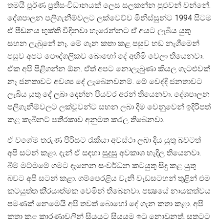
තමයි පූර්ණ ප‍්‍රතිසංවිධානයක් ලෙස සලකන්න පුළුවන් වන්නේ.
දේශපාලන පලිගැනීම්වලට ලක්වෙච්ච මිනිස්සුන්ට 1994 සිටම
ඒ පීඩනය භුක්ති විදිනවා හැරෙන්නට ඒ අයට ලැබිය යුතු
සහන ලැබුනේ නෑ. මේ ගැන කතා කළ පසුව හඩ නැගීමෙන්
පසුව අපට පෞද්ගලිකව බොහෝ දේ අහිමි වෙලා තියෙනවා.
ඒක අපි පිළිගන්න ඕන. ඒත් අපට නොලැබුණා කියල ගැටළුවක්
නෑ ජනතාවට අවශ්‍ය දේ ලැබෙනවනම්. මේ වෙද්දි ජනතාවට
ලැබිය යුතු දේ ලබා දෙන්න පියවර අරන් තියෙනවා. දේශපාලන
පලිගැනීම්වලට ලක්වූවන්ට සහන ලබා දීම වෙනුවෙන් ඉදිරිපත්
කළ කැබිනට් පති‍්‍රකාව අනුමත කරල තිබෙනවා.
ඒ වගේම තරුණ පිරිසට රැකියා අවස්ථා ලබා දිය යුතු බවටත්
අපි සටන් කළා. දැන් ඒ සඳහා සුදුසු අවකාශ හැදිල තියෙනවා.
බිම් මට්මමේ ගමට දැනෙන සංවර්ධන කටයුතු සිදු කළ යුතු
බවට අපි සටන් කළා. ගම්පෙරළිය වැනි වැඩසටහන් තුළින් එම
කටයුත්ත කි‍්‍රයාත්මක වෙමින් තිබෙනවා. පක්‍ෂයේ නායකත්වය
පමණක් නෙමෙයි අපි තවත් බොහෝ දේ ගැන කතා කළා. අපි
කතා කළ කාරණාවලින් සියයට සියයම ඉටු නොවුනත්, සතුටට