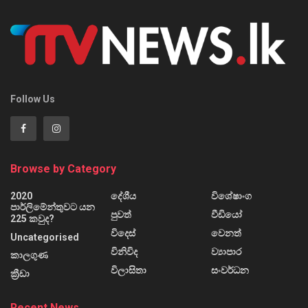
Follow Us
Browse by Category
2020
දේශීය
විශේෂාංග
පාර්ලිමේන්තුවට යන
පුවත්
වීඩියෝ
225 කවුද?
විදෙස්
වෙනත්
Uncategorised
විනිවිද
ව්‍යාපාර
කාලගුණ
විලාසිතා
සංවර්ධන
ක්‍රීඩා
Recent News