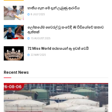
භාතිය ගැන මේ දැන් ලැබුණු ආරංචිය
8 JULY 2025
ලෝකයේම වෛරල් වූ සංවේදී AI වීඩියෝවේ කතාව
ඇත්තක්
15 AUGUST 2025
72 Miss World තරඟයෙන් ඈ ඉවත් වෙයි
22 MAY 2025
Recent News