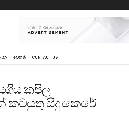
්ධන
වෙනත්
CONTACT US
යගිය කපිල
් කටයුතු සිදු කෙරේ