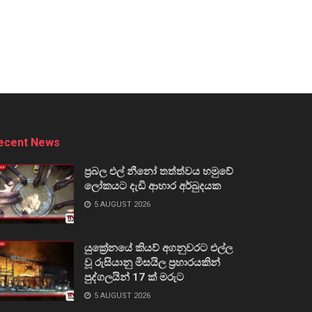
ecent News
ප්‍රබල එල් නීනෝ තත්ත්වය හමුවේ
ලෝකයට දැඩි ආහාර අර්බුදයක
5 AUGUST 2026
යුක්‍රේනයේ කියව් අගනුවරට එල්ල
වූ රුසියානු මිසයිල ප්‍රහාරයකින්
පුද්ගලයින් 17 ක් මරුට
5 AUGUST 2026