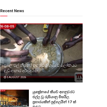
Recent News
ප්‍රබල එල් නීනෝ තත්ත්වය හමුවේ ලෝකයට
දැඩි ආහාර අර්බුදයක
5 AUGUST 2026
යුක්‍රේනයේ කියව් අගනුවරට
එල්ල වූ රුසියානු මිසයිල
ප්‍රහාරයකින් පුද්ගලයින් 17 ක්
මරුට