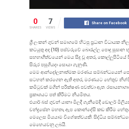
0
7
Share on Facebook
SHARES
VIEWS
ශ්
රී ලංකන් ගුවන් සමාගමේ හිටපු ප්
රධාන විධායක නිලධ
කටයුතු අද (10) පස්වරුවේ බොරැල්ල පොදු සුසාන භූම
සහභාගීත්වයෙන් මෙය සිදු වූ අතර, කොල්ලුපිටියේ 
සිරුර පසුගියදා සොයා ගැනුණි.
මෙම ආන්දෝලනාත්මක මරණය සම්බන්ධයෙන් පොලිස
සටහන් කරගෙන ඇති අතර, මරණයට හේතුව නිශ්චි
කමිටුවක් මගින් පරීක්ෂණ පවත්වා ඇත. රසායනාගා
ප්
රකාශයට පත් කිරීමට නියමිතය.
එයාර් බස් ගුවන් යානා මිලදී ගැනීමේදී ඩොලර් මි
චන්ද්
රසේන මහතා, ඇප කොන්දේසි කඩ කිරීම හේතුව
මෙලෙස මියයාම විශේෂත්වයකි. සිද්ධිය සම්බන්ධයෙ
මෙහෙයවනු ලබයි.