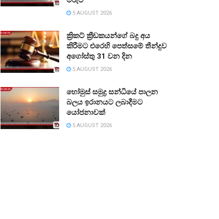
5 AUGUST 2026
ක්‍රිකට් ක්‍රීඩකයන්ගේ බදු අය
කිරීමට එරෙහි පෙත්සමේ තීන්දුව
අගෝස්තු 31 වන දින
5 AUGUST 2026
හෝමුස් සමුද්‍ර සන්ධියේ පාලන
බලය ඉරානයට ලබාදීමට
යෝජනාවක්
5 AUGUST 2026