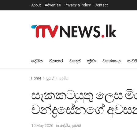
About
Advertise
Privacy & Policy
Contact
දේශීය
ව්‍යාපාර
විදෙස්
ක්‍රීඩා
විශේෂාංග
සංවර
Home
පුවත්
දේශීය
සැකකටයුතු ලෙස මි
චන්ද්‍රසේනගේ අවසන
10 May 2026
in
දේශීය
,
පුවත්