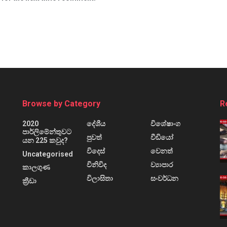
Browse by Category
R
2020
දේශීය
විශේෂාංග
පාර්ලිමේන්තුවට
පුවත්
වීඩියෝ
යන 225 කවුද?
විදෙස්
වෙනත්
Uncategorised
විනිවිද
ව්‍යාපාර
කාලගුණ
විලාසිතා
සංවර්ධන
ක්‍රීඩා