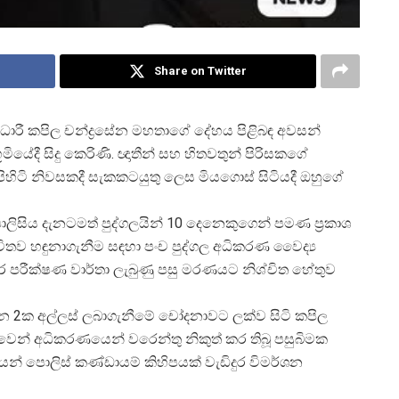
Share on Twitter
ාරී කපිල චන්ද්
රසේන මහතාගේ දේහය පිළිබඳ අවසන්
ියේදී සිදු කෙරිණි. ඥාතීන් සහ හිතවතුන් පිරිසකගේ
පිහිටි නිවසකදී සැකකටයුතු ලෙස මියගොස් සිටියදී ඔහුගේ
ිය දැනටමත් පුද්ගලයින් 10 දෙනෙකුගෙන් පමණ ප්
රකාශ
තව හඳුනාගැනීම සඳහා පංච පුද්ගල අධිකරණ වෛද්
ර පරීක්ෂණ වාර්තා ලැබුණු පසු මරණයට නිශ්චිත හේතුව
ලියන 2ක අල්ලස් ලබාගැනීමේ චෝදනාවට ලක්ව සිටි කපිල
ෙන් අධිකරණයෙන් වරෙන්තු නිකුත් කර තිබූ පසුබිමක
න් පොලිස් කණ්ඩායම් කිහිපයක් වැඩිදුර විමර්ශන