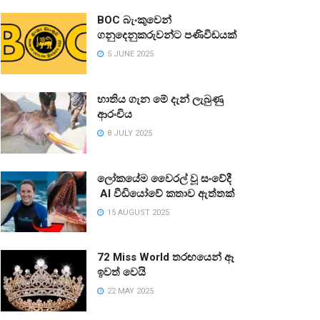
BOC බැංකුවෙන්
ගනුදෙනුකරුවන්ට පණිවිඩයක්
5 JUNE 2025
භාතිය ගැන මේ දැන් ලැබුණු
ආරංචිය
8 JULY 2025
ලෝකයේම වෛරල් වූ සංවේදී
AI වීඩියෝවේ කතාව ඇත්තක්
15 AUGUST 2025
72 Miss World තරඟයෙන් ඈ
ඉවත් වෙයි
22 MAY 2025