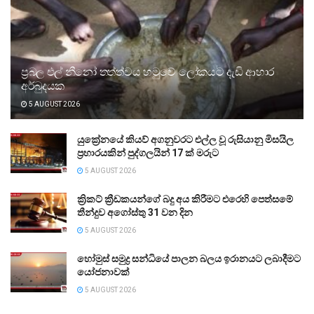
ප්‍රබල එල් නීනෝ තත්ත්වය හමුවේ ලෝකයට දැඩි ආහාර
අර්බුදයක
5 AUGUST 2026
යුක්‍රේනයේ කියව් අගනුවරට එල්ල වූ රුසියානු මිසයිල
ප්‍රහාරයකින් පුද්ගලයින් 17 ක් මරුට
5 AUGUST 2026
ක්‍රිකට් ක්‍රීඩකයන්ගේ බදු අය කිරීමට එරෙහි පෙත්සමේ
තීන්දුව අගෝස්තු 31 වන දින
5 AUGUST 2026
හෝමුස් සමුද්‍ර සන්ධියේ පාලන බලය ඉරානයට ලබාදීමට
යෝජනාවක්
5 AUGUST 2026