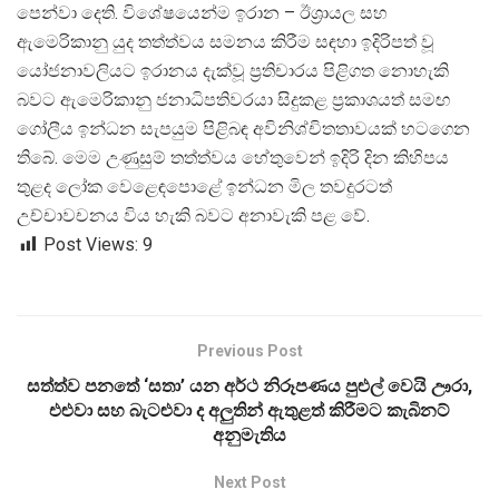
පෙන්වා දෙති. විශේෂයෙන්ම ඉරාන – ඊශ්
රායල සහ
ඇමෙරිකානු යුද තත්ත්වය සමනය කිරීම සඳහා ඉදිරිපත් වූ
යෝජනාවලියට ඉරානය දැක්වූ ප්
රතිචාරය පිළිගත නොහැකි
බවට ඇමෙරිකානු ජනාධිපතිවරයා සිදුකළ ප්
රකාශයත් සමඟ
ගෝලීය ඉන්ධන සැපයුම පිළිබඳ අවිනිශ්චිතතාවයක් හටගෙන
තිබේ. මෙම උණුසුම් තත්ත්වය හේතුවෙන් ඉදිරි දින කිහිපය
තුළද ලෝක වෙළෙඳපොළේ ඉන්ධන මිල තවදුරටත්
උච්චාවචනය විය හැකි බවට අනාවැකි පළ වේ.
Post Views:
9
Previous Post
සත්ත්ව පනතේ ‘සතා’ යන අර්ථ නිරූපණය පුළුල් වෙයි ඌරා,
එළුවා සහ බැටළුවා ද අලුතින් ඇතුළත් කිරීමට කැබිනට්
අනුමැතිය
Next Post