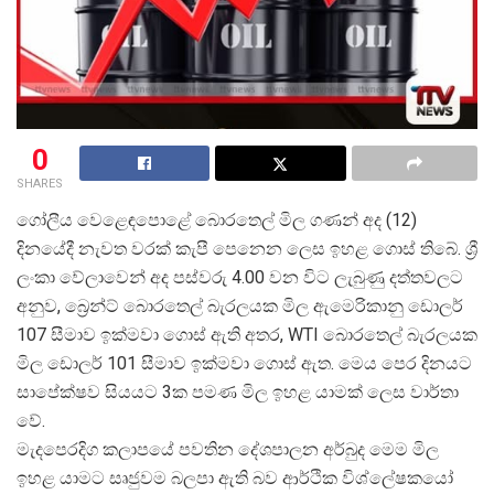
0
SHARES
ගෝලීය වෙළෙඳපොළේ බොරතෙල් මිල ගණන් අද (12)
දිනයේදී නැවත වරක් කැපී පෙනෙන ලෙස ඉහළ ගොස් තිබේ. ශ්
ලංකා වේලාවෙන් අද පස්වරු 4.00 වන විට ලැබුණු දත්තවලට
අනුව, බ්
රෙන්ට් බොරතෙල් බැරලයක මිල ඇමෙරිකානු ඩොලර්
107 සීමාව ඉක්මවා ගොස් ඇති අතර, WTI බොරතෙල් බැරලයක
මිල ඩොලර් 101 සීමාව ඉක්මවා ගොස් ඇත. මෙය පෙර දිනයට
සාපේක්ෂව සියයට 3ක පමණ මිල ඉහළ යාමක් ලෙස වාර්තා
වේ.
මැදපෙරදිග කලාපයේ පවතින දේශපාලන අර්බුද මෙම මිල
ඉහළ යාමට සෘජුවම බලපා ඇති බව ආර්ථික විශ්ලේෂකයෝ