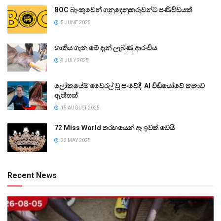
BOC බැංකුවෙන් ගනුදෙනුකරුවන්ට පණිවිඩයක්
5 JUNE 2025
භාතිය ගැන මේ දැන් ලැබුණු ආරංචිය
8 JULY 2025
ලෝකයේම වෛරල් වූ සංවේදී AI වීඩියෝවේ කතාව
ඇත්තක්
15 AUGUST 2025
72 Miss World තරඟයෙන් ඈ ඉවත් වෙයි
22 MAY 2025
Recent News