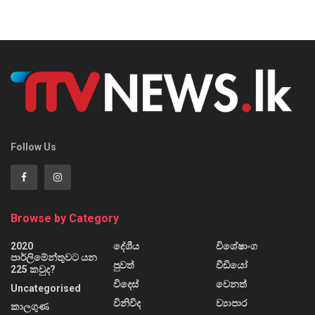
Follow Us
Browse by Category
2020
දේශීය
විශේෂාංග
පාර්ලිමේන්තුවට යන
පුවත්
වීඩියෝ
225 කවුද?
විදෙස්
වෙනත්
Uncategorised
විනිවිද
ව්‍යාපාර
කාලගුණ