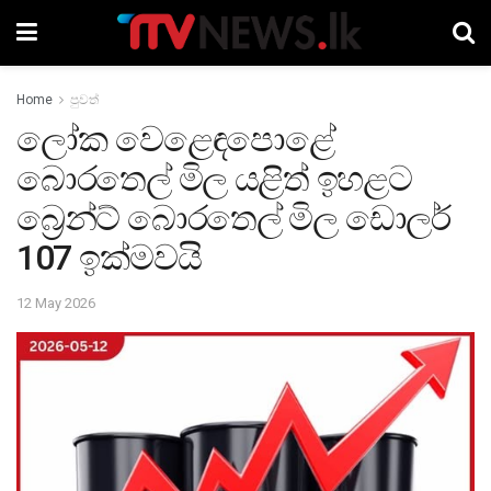
Home
පුවත්
ලෝක වෙළෙඳපොළේ
බොරතෙල් මිල යළිත් ඉහළට
බ්‍රෙන්ට් බොරතෙල් මිල ඩොලර්
107 ඉක්මවයි
12 May 2026