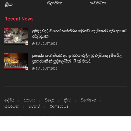
විලාසිතා
සංවර්ධන
ක්‍රීඩා
Recent News
ප්‍රබල එල් නීනෝ තත්ත්වය හමුවේ ලෝකයට දැඩි ආහාර
අර්බුදයක
5 AUGUST 2026
යුක්‍රේනයේ කියව් අගනුවරට එල්ල වූ රුසියානු මිසයිල
ප්‍රහාරයකින් පුද්ගලයින් 17 ක් මරුට
5 AUGUST 2026
දේශීය
ව්‍යාපාර
විදෙස්
ක්‍රීඩා
විශේෂාංග
සංවර්ධන
වෙනත්
Contact Us
© 2024
TTVnews.lk
All Rights Reserved