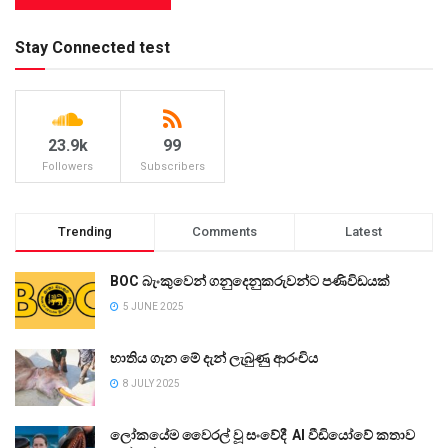
Stay Connected test
23.9k
99
Followers
Subscribers
Trending
Comments
Latest
BOC බැංකුවෙන් ගනුදෙනුකරුවන්ට පණිවිඩයක්
5 JUNE 2025
භාතිය ගැන මේ දැන් ලැබුණු ආරංචිය
8 JULY 2025
ලෝකයේම වෛරල් වූ සංවේදී AI වීඩියෝවේ කතාව