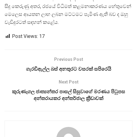
සිදු කෙරුණු අතර, රජයේ විධිමත් කළමනාකරණය හේතුවෙන්
මෙලෙස ආයතන ලාභ ලබන මට්ටමට පැමිණ ඇති බව ද ඔහු
වැඩිදුරටත් සඳහන් කළේය.
Post Views:
17
Previous Post
ගැරඩිඇල්ල බස් අනතුරට වසරක් සපිරෙයි
Next Post
කුරුණෑගල ජාත්‍යන්තර පාසල් සිසුවාගේ මරණය පිටුපස
අන්තරායකර අන්තර්ජාල ක්‍රීඩාවක්