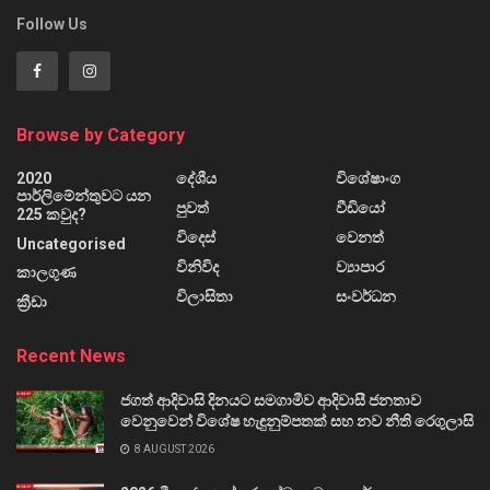
Follow Us
Browse by Category
2020
දේශීය
විශේෂාංග
පාර්ලිමේන්තුවට යන
පුවත්
වීඩියෝ
225 කවුද?
විදෙස්
වෙනත්
Uncategorised
විනිවිද
ව්‍යාපාර
කාලගුණ
විලාසිතා
සංවර්ධන
ක්‍රීඩා
Recent News
ජගත් ආදිවාසි දිනයට සමගාමීව ආදිවාසී ජනතාව
වෙනුවෙන් විශේෂ හැඳුනුම්පතක් සහ නව නීති රෙගුලාසි
8 AUGUST 2026