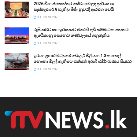
2026 චීන ජාත්‍යන්තර සේවා වෙළඳ ප්‍රදර්ශනය
සැප්තැම්බර් 9 වැනිදා බීජිං නුවරදී ආරම්භ වෙයි
8 AUGUST 2026
රුසියාවට සහ ඉරානයට එරෙහි දැඩි සම්බාධක පනතට
ඇමරිකානු සෙනෙට් මණ්ඩලයේ අනුමැතිය
8 AUGUST 2026
ඉරාන ප්‍රහාර මධ්‍යයේ ඩොලර් බිලියන 1.3ක තෙල්
නෞකා මිලදී ගැනීමට එක්සත් අරාබි එමීර් රාජ්‍යය පියවර
8 AUGUST 2026