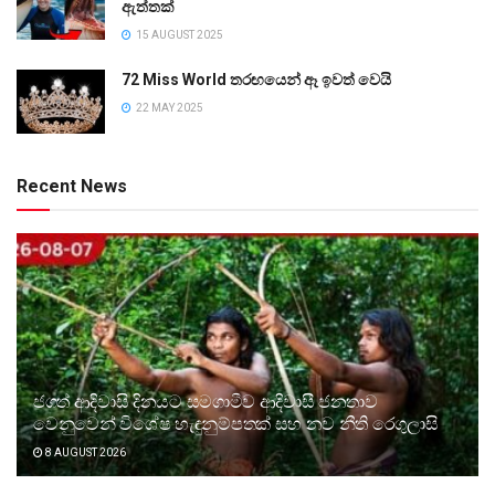
ඇත්තක්
15 AUGUST 2025
72 Miss World තරඟයෙන් ඈ ඉවත් වෙයි
22 MAY 2025
Recent News
ජගත් ආදිවාසි දිනයට සමගාමීව ආදිවාසී ජනතාව
වෙනුවෙන් විශේෂ හැඳුනුම්පතක් සහ නව නීති රෙගුලාසි
8 AUGUST 2026