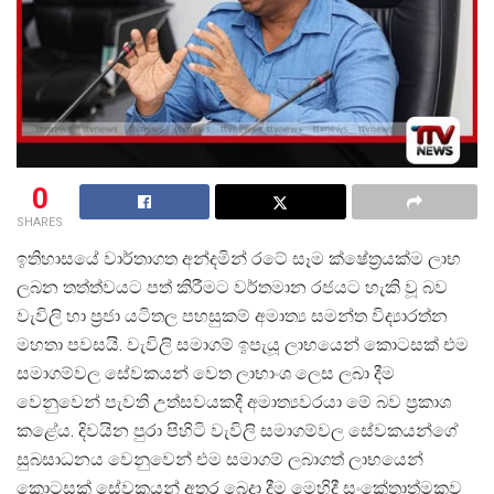
0
SHARES
ඉතිහාසයේ වාර්තාගත අන්දමින් රටේ සෑම ක්ෂේත්
රයක්ම ලාභ
ලබන තත්ත්වයට පත් කිරීමට වර්තමාන රජයට හැකි වූ බව
වැවිලි හා ප්
රජා යටිතල පහසුකම් අමාත්
ය සමන්ත විද්
යාරත්න
මහතා පවසයි. වැවිලි සමාගම් ඉපැයූ ලාභයෙන් කොටසක් එම
සමාගම්වල සේවකයන් වෙත ලාභාංශ ලෙස ලබා දීම
වෙනුවෙන් පැවති උත්සවයකදී අමාත්
යවරයා මේ බව ප්
රකාශ
කළේය. දිවයින පුරා පිහිටි වැවිලි සමාගම්වල සේවකයන්ගේ
සුබසාධනය වෙනුවෙන් එම සමාගම් ලබාගත් ලාභයෙන්
කොටසක් සේවකයන් අතර බෙදා දීම මෙහිදී සංකේතාත්මකව