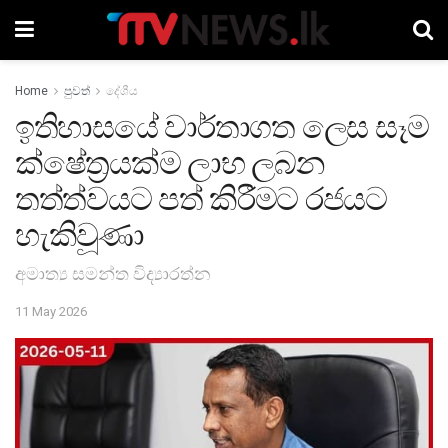
Home
පුවත්
දේශීය
ඉතිහාසයේ වාර්තාගත ලෙස සෑම
ක්ෂේත්‍රයක්ම ලාභ ලබන
තත්ත්වයට පත් කිරීමට රජයට
හැකිවූණා
අමාත්‍ය සමන්ත විද්‍යාරත්න
11 May 2026