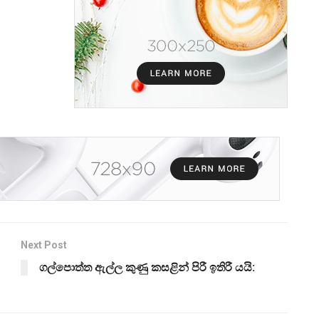
Next Post
ගල්පොත්ත ඇල්ල කුණු කසළින් පිරී ඉතිරී යයි: