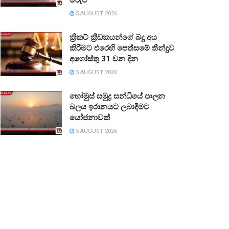
5 AUGUST 2026
ක්‍රිකට් ක්‍රීඩකයන්ගේ බදු අය
කිරීමට එරෙහි පෙත්සමේ තීන්දුව
අගෝස්තු 31 වන දින
5 AUGUST 2026
හෝමුස් සමුද්‍ර සන්ධියේ පාලන
බලය ඉරානයට ලබාදීමට
යෝජනාවක්
5 AUGUST 2026