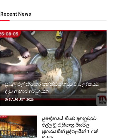
Recent News
ප්‍රබල එල් නීනෝ තත්ත්වය හමුවේ ලෝකයට
දැඩි ආහාර අර්බුදයක
5 AUGUST 2026
යුක්‍රේනයේ කියව් අගනුවරට
එල්ල වූ රුසියානු මිසයිල
ප්‍රහාරයකින් පුද්ගලයින් 17 ක්
මරුට