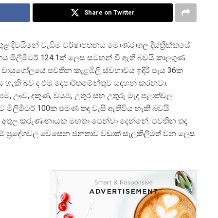
Share on Twitter
 තුළ දිවයිනේ වැඩිම වර්ෂාපතනය මොණරාගල දිස්ත්
රික්කයේ
ගය මිලිමීටර් 124.1ක් ලෙස සටහන් වී ඇති බවයි කාලගුණ
ිත වායුගෝලයේ පවතින කැළඹිලි ස්වභාවය ඉදිරි පැය 36ක
ිය හැකි බව ද එම දෙපාර්තමේන්තුව සඳහන් කරනවා.
්
යම, ඌව, දකුණ, වයඹ, උතුර සහ උතුරු මැද පළාත්වල
ට මිලිමීටර් 100ක පමණ තද වැසි ඇතිවිය හැකි බවයි
ල් අතුල කරුණානායක මහතා පෙන්වා දෙන්නේ. පවතින තද
් ප්
රදේශවල වෙසෙන ජනතාව වඩාත් සැලකිලිමත් වන ලෙස