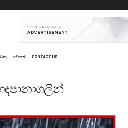
්ධන
වෙනත්
CONTACT US
හඳපානාගලින්