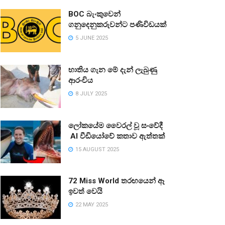
BOC බැංකුවෙන්
ගනුදෙනුකරුවන්ට පණිවිඩයක්
5 JUNE 2025
භාතිය ගැන මේ දැන් ලැබුණු
ආරංචිය
8 JULY 2025
ලෝකයේම වෛරල් වූ සංවේදී
AI වීඩියෝවේ කතාව ඇත්තක්
15 AUGUST 2025
72 Miss World තරඟයෙන් ඈ
ඉවත් වෙයි
22 MAY 2025