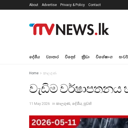
About
Advertise
Privacy & Policy
Contact
දේශීය
ව්‍යාපාර
විදෙස්
ක්‍රීඩා
විශේෂාංග
සංවර
Home
කාලගුණ
වැඩිම වර්ෂාපතනය 
11 May 2026
in
කාලගුණ
,
දේශීය
,
පුවත්