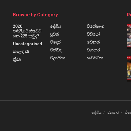
Browse by Category
R
2020
දේශීය
විශේෂාංග
පාර්ලිමේන්තුවට
පුවත්
වීඩියෝ
යන 225 කවුද?
විදෙස්
වෙනත්
Uncategorised
විනිවිද
ව්‍යාපාර
කාලගුණ
විලාසිතා
සංවර්ධන
ක්‍රීඩා
දේශීය
ව්‍යාපාර
විද