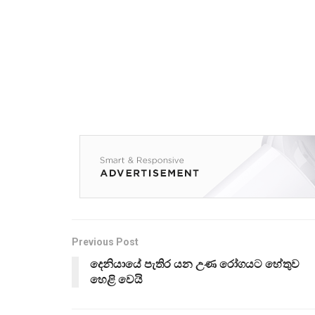
Previous Post
දෙනියායේ පැතිර යන උණ රෝගයට හේතුව
හෙළි වෙයි