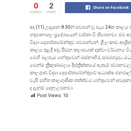
0
2
Share on Facebook
SHARES
VIEWS
අද (11) උදෑසන 8.30න් අවසන් වූ පැය 24ක කාලය
හඳපානාගල ප්
රදේශයෙන් වාර්තා වී තිබෙනවා. එම අ
විද්
යා දෙපාර්තමේන්තුව පවසන්නේ. ශ්
රී ලංකාව ආශ්
ර
කාලය තුළදී අඩු පීඩන කලාපයක් දක්වා වර්ධනය ව
මෙහි බලපෑම හේතුවෙන් බස්නාහිර, සබරගමුව, මධ
මෙන්ම ත්
රීකුණාමලය දිස්ත්
රික්කයේ ඇතැම් ස්ථානවල
කාලගුණ විද්
යා දෙපාර්තමේන්තුවේ අධ්
යක්ෂ ජනරා
වැසි සහිත කාලගුණික තත්ත්වය හේතුවෙන් අවදානම
ද දැනුම් දෙනු ලබනවා.
Post Views:
10