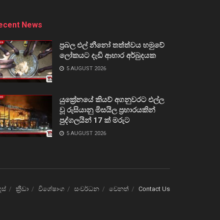
ecent News
ප්‍රබල එල් නීනෝ තත්ත්වය හමුවේ
ලෝකයට දැඩි ආහාර අර්බුදයක
5 AUGUST 2026
යුක්‍රේනයේ කියව් අගනුවරට එල්ල
වූ රුසියානු මිසයිල ප්‍රහාරයකින්
පුද්ගලයින් 17 ක් මරුට
5 AUGUST 2026
ෙස්
ක්‍රීඩා
විශේෂාංග
සංවර්ධන
වෙනත්
Contact Us