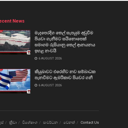
ecent News
මැදපෙරදිග තෙල් සැපයුම අඩුවීම
පියවා ගැනීමට සයිනොපෙක්
සමාගම රුසියානු තෙල් ආනයනය
ඉහළ නංවයි
6 AUGUST 2026
කියුබාවට එරෙහිව නව සම්බාධක
පැනවීමට ඇමරිකාව පියවර ගනී
6 AUGUST 2026
ෙස්
ක්‍රීඩා
විශේෂාංග
සංවර්ධන
වෙනත්
Contact Us