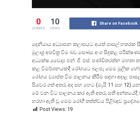
0
10
Share on Facebook
SHARES
VIEWS
දෙනියාය අධ්
යාපන කලාපයට අයත් පාසල් හතරක 
මූලාශ්
ර අපවිත්
ර වීම බව සෞඛ්
ය අංශ සිදුකළ පරීක්
අධ්
යක්ෂ වෛද්
ය එන්. ජී. එස්. පණ්ඩිතරත්න මහ
කළ විමර්ශනයකදී රෝගයට බලපෑ මෙම මූලික හේතු
රෝගය ව්
යාප්ත වීම පාලනය කිරීම සඳහා අදාළ පාස
පියවර ගත් අතර, අද සහ හෙට (මැයි 11 සහ 12) ය
මේ වන විට පාලනය කර ඇති අතර, සති අන්තයේදී එම පා
හරහා ඇති වූ මෙම රෝගී තත්ත්වය පිළිබඳව ප්
රදේශ
Post Views:
19