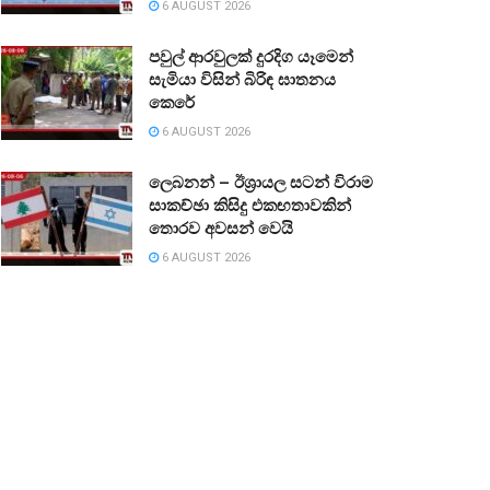
6 AUGUST 2026
පවුල් ආරවුලක් දුරදිග යෑමෙන්
සැමියා විසින් බිරිඳ ඝාතනය
කෙරේ
6 AUGUST 2026
ලෙබනන් – ඊශ්‍රායල සටන් විරාම
සාකච්ඡා කිසිදු එකඟතාවකින්
තොරව අවසන් වෙයි
6 AUGUST 2026