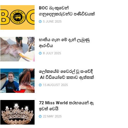
BOC බැංකුවෙන්
ගනුදෙනුකරුවන්ට පණිවිඩයක්
5 JUNE 2025
භාතිය ගැන මේ දැන් ලැබුණු
ආරංචිය
8 JULY 2025
ලෝකයේම වෛරල් වූ සංවේදී
AI වීඩියෝවේ කතාව ඇත්තක්
15 AUGUST 2025
72 Miss World තරඟයෙන් ඈ
ඉවත් වෙයි
22 MAY 2025