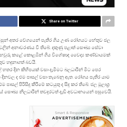
Share on Twitter
සිසුන් අතර වේගයෙන් පැතිර ගිය උණ රෝගයට හේතුව ජල
ෂණවලින් අනාවරණය වී තිබේ. දකුණු පළාත් සෞඛ්
ය සේවා
තා තහවුරු කළේ කොළඹින් ගිය විශේෂඥ වෛද්
ය කණ්ඩායමක්
ව හඳුනාගත් බවයි.
ල් හතර දින කිහිපයක් වසා දැමීමට බලධාරීන් මීට පෙර
න දිනවල ද එම පාසල් වසා තැබෙනු ඇත. රෝගය පැතිර යාම
සල් පිරිසිදු කිරීමේ කටයුතු ද සිදු කර තිබේ. ජල මූලාශ්
යේ සෞඛ්
ය නිලධාරීන් තවදුරටත් දැඩි අවධානයෙන් පසුවෙයි.