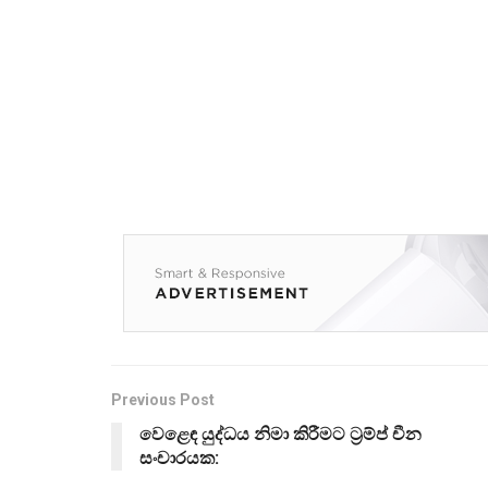
Previous Post
වෙළෙඳ යුද්ධය නිමා කිරීමට ට්‍රම්ප් චීන
සංචාරයක: