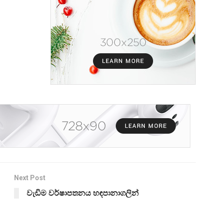
Next Post
වැඩිම වර්ෂාපතනය හඳපානාගලින්