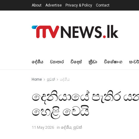
About
Advertise
Privacy & Policy
Contact
දේශීය
ව්‍යාපාර
විදෙස්
ක්‍රීඩා
විශේෂාංග
සංවර
Home
පුවත්
දේශීය
දෙනියායේ පැතිර 
හෙළි වෙයි
11 May 2026
in
දේශීය
,
පුවත්