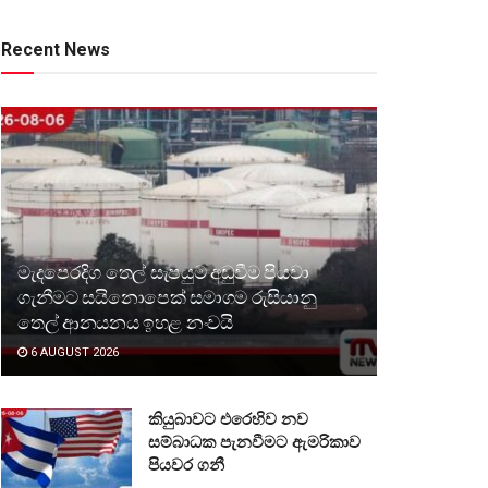
Recent News
මැදපෙරදිග තෙල් සැපයුම අඩුවීම පියවා
ගැනීමට සයිනොපෙක් සමාගම රුසියානු
තෙල් ආනයනය ඉහළ නංවයි
6 AUGUST 2026
කියුබාවට එරෙහිව නව
සම්බාධක පැනවීමට ඇමරිකාව
පියවර ගනී