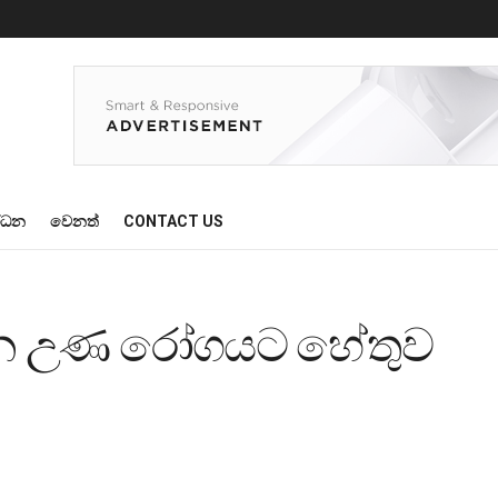
්ධන
වෙනත්
CONTACT US
යන උණ රෝගයට හේතුව