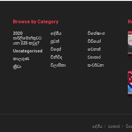
Browse by Category
R
2020
දේශීය
විශේෂාංග
පාර්ලිමේන්තුවට
පුවත්
වීඩියෝ
යන 225 කවුද?
විදෙස්
වෙනත්
Uncategorised
විනිවිද
ව්‍යාපාර
කාලගුණ
විලාසිතා
සංවර්ධන
ක්‍රීඩා
දේශීය
ව්‍යාපාර
විද