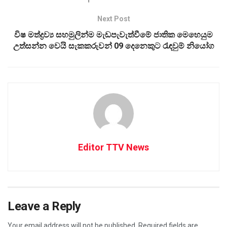
Next Post
විෂ මත්ද්‍රව්‍ය සහමුලින්ම මැඩපැවැත්වීමේ ජාතික මෙහෙයුම
උත්සන්න වෙයි සැකකරුවන් 09 දෙනෙකුට රැඳවුම් නියෝග
Editor TTV News
Leave a Reply
Your email address will not be published.
Required fields are