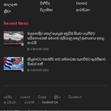
විනිවිද
ව්‍යාපාර
කාලගුණ
විලාසිතා
සංවර්ධන
ක්‍රීඩා
Recent News
මැදපෙරදිග තෙල් සැපයුම අඩුවීම පියවා ගැනීමට
සයිනොපෙක් සමාගම රුසියානු තෙල් ආනයනය ඉහළ
නංවයි
6 AUGUST 2026
කියුබාවට එරෙහිව නව සම්බාධක පැනවීමට ඇමරිකාව
පියවර ගනී
6 AUGUST 2026
දේශීය
ව්‍යාපාර
විදෙස්
ක්‍රීඩා
විශේෂාංග
සංවර්ධන
වෙනත්
Contact Us