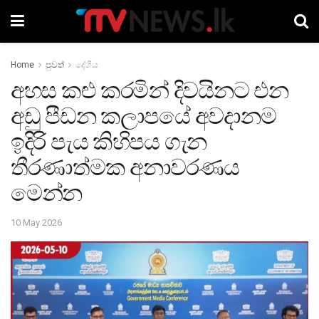
Home
පුවත්
දේශීය
අහස කළු කරමින් දිවයිනට එන
අඩු පීඩන කලාපයේ අවදානම
ඉදිරි පැය කිහිපය ගැන
තීරණාත්මක අනාවරණය
මෙන්න
10 May 2026