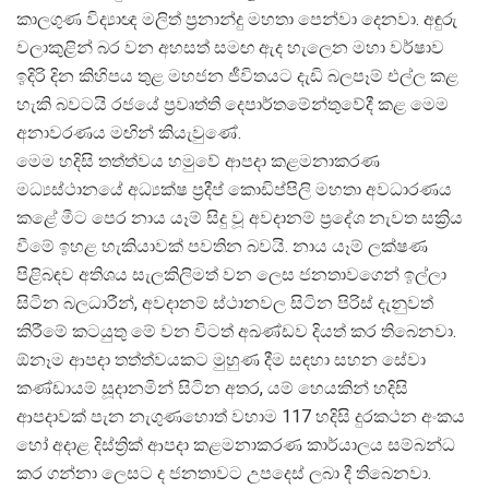
කාලගුණ විද්
යාඥ මලිත් ප්
රනාන්දු මහතා පෙන්වා දෙනවා. අඳුරු
වලාකුළින් බර වන අහසත් සමඟ ඇද හැලෙන මහා වර්ෂාව
ඉදිරි දින කිහිපය තුළ මහජන ජීවිතයට දැඩි බලපෑම් එල්ල කළ
හැකි බවටයි රජයේ ප්
රවෘත්ති දෙපාර්තමේන්තුවේදී කළ මෙම
අනාවරණය මඟින් කියැවුණේ.
මෙම හදිසි තත්ත්වය හමුවේ ආපදා කළමනාකරණ
මධ්
යස්ථානයේ අධ්
යක්ෂ ප්
රදීප් කොඩිප්පිලි මහතා අවධාරණය
කළේ මීට පෙර නාය යෑම් සිදු වූ අවදානම් ප්
රදේශ නැවත සක්
රිය
වීමේ ඉහළ හැකියාවක් පවතින බවයි. නාය යෑම් ලක්ෂණ
පිළිබඳව අතිශය සැලකිලිමත් වන ලෙස ජනතාවගෙන් ඉල්ලා
සිටින බලධාරීන්, අවදානම් ස්ථානවල සිටින පිරිස් දැනුවත්
කිරීමේ කටයුතු මේ වන විටත් අඛණ්ඩව දියත් කර තිබෙනවා.
ඕනෑම ආපදා තත්ත්වයකට මුහුණ දීම සඳහා සහන සේවා
කණ්ඩායම් සූදානමින් සිටින අතර, යම් හෙයකින් හදිසි
ආපදාවක් පැන නැගුණහොත් වහාම 117 හදිසි දුරකථන අංකය
හෝ අදාළ දිස්ත්
රික් ආපදා කළමනාකරණ කාර්යාලය සම්බන්ධ
කර ගන්නා ලෙසට ද ජනතාවට උපදෙස් ලබා දී තිබෙනවා.