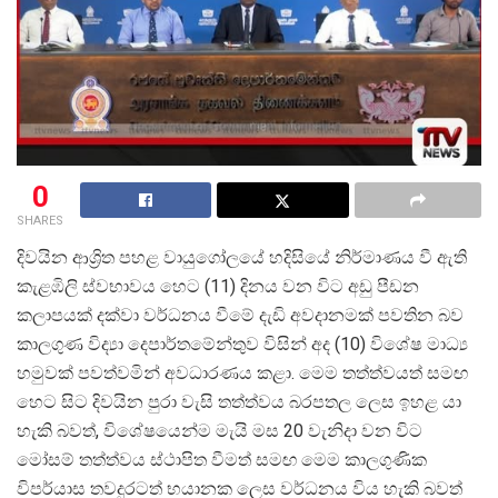
0
SHARES
දිවයින ආශ්
රිත පහළ වායුගෝලයේ හදිසියේ නිර්මාණය වී ඇති
කැළඹිලි ස්වභාවය හෙට (11) දිනය වන විට අඩු පීඩන
කලාපයක් දක්වා වර්ධනය වීමේ දැඩි අවදානමක් පවතින බව
කාලගුණ විද්
යා දෙපාර්තමේන්තුව විසින් අද (10) විශේෂ මාධ්
හමුවක් පවත්වමින් අවධාරණය කළා. මෙම තත්ත්වයත් සමඟ
හෙට සිට දිවයින පුරා වැසි තත්ත්වය බරපතල ලෙස ඉහළ යා
හැකි බවත්, විශේෂයෙන්ම මැයි මස 20 වැනිදා වන විට
මෝසම් තත්ත්වය ස්ථාපිත වීමත් සමඟ මෙම කාලගුණික
විපර්යාස තවදුරටත් භයානක ලෙස වර්ධනය විය හැකි බවත්