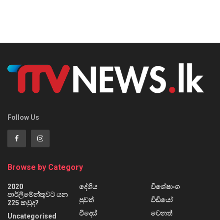
Follow Us
Browse by Category
2020
දේශීය
විශේෂාංග
පාර්ලිමේන්තුවට යන
පුවත්
වීඩියෝ
225 කවුද?
විදෙස්
වෙනත්
Uncategorised