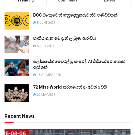
Trending
Comments
Latest
BOC බැංකුවෙන් ගනුදෙනුකරුවන්ට පණිවිඩයක්
5 JUNE 2025
භාතිය ගැන මේ දැන් ලැබුණු ආරංචිය
8 JULY 2025
ලෝකයේම වෛරල් වූ සංවේදී AI වීඩියෝවේ කතාව
ඇත්තක්
15 AUGUST 2025
72 Miss World තරඟයෙන් ඈ ඉවත් වෙයි
22 MAY 2025
Recent News