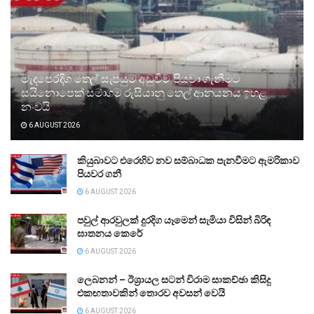
මැදපෙරදිග තෙල් සැපයුම අඩුවීම පියවා ගැනීමට
සයිනොපෙක් සමාගම රුසියානු තෙල් ආනයනය ඉහළ
නංවයි
6 AUGUST 2026
කියුබාවට එරෙහිව නව සම්බාධක පැනවීමට ඇමරිකාව
පියවර ගනී
6 AUGUST 2026
පවුල් ආරවුලක් දුරදිග යෑමෙන් සැමියා විසින් බිරිඳ
ඝාතනය කෙරේ
6 AUGUST 2026
ලෙබනන් – ඊශ්‍රායල සටන් විරාම සාකච්ඡා කිසිදු
එකඟතාවකින් තොරව අවසන් වෙයි
6 AUGUST 2026