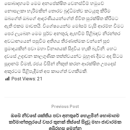
සොබාදහමේ මෙම අනපේක්ෂිත වෙනස්වීම් හමුවේ
නොසලකා හැරීමකින් තොරව බුද්ධිමත්ව කටයුතු කිරීම
ඔබගේත් ඔබගේ ආදරණීයයන්ගේත් ජීවිත සුරක්ෂිත කිරීමට
ඇති එකම මාවතයි. විශේෂයෙන්ම මෝසම් වැසි ආරම්භ වීමට
පෙර ලැබෙන මෙම පූර්ව අනතුරු ඇඟවීම් පිළිබඳව නිරන්තර
අවධානයෙන් පසුවීම අතිශය තීරණාත්මක වන්නේ සුළු
ප්
රමාදයකින් පවා මහා විනාශයක් සිදුවිය හැකි බැවිනි. හෙට
දවසේ උදාවන කාලගුණික තත්ත්වයන්ට මුහුණ දීමට අද සිටම
සූදානම් වීමත්, රජය විසින් නිකුත් කරන ආරක්ෂිත උපදෙස්
අකුරටම පිළිපැදීමත් අප කාගේත් වගකීමකි.
Post Views:
21
Previous Post
ඔබේ නිවසේ ශක්තිය පවා අනතුරේ හෙළමින් හොමාගම
කර්මාන්තපුරයේ වසර තුනක් තිස්සේ සිදුවූ මහා ජාවාරමක
අබිරහස මෙන්න