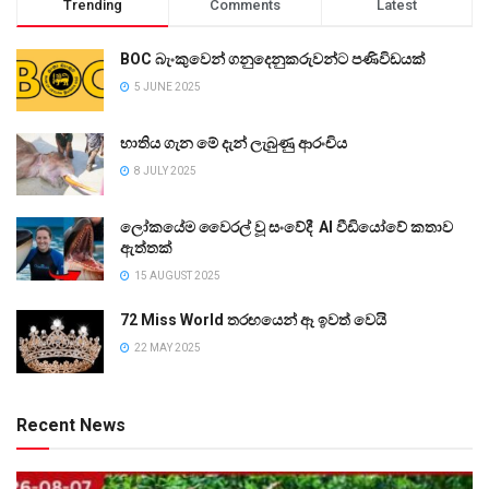
Trending
Comments
Latest
BOC බැංකුවෙන් ගනුදෙනුකරුවන්ට පණිවිඩයක්
5 JUNE 2025
භාතිය ගැන මේ දැන් ලැබුණු ආරංචිය
8 JULY 2025
ලෝකයේම වෛරල් වූ සංවේදී AI වීඩියෝවේ කතාව
ඇත්තක්
15 AUGUST 2025
72 Miss World තරඟයෙන් ඈ ඉවත් වෙයි
22 MAY 2025
Recent News