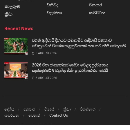
විනිවිද
ව්‍යාපාර
කාලගුණ
විලාසිතා
සංවර්ධන
ක්‍රීඩා
Recent News
ජගත් ආදිවාසි දිනයට සමගාමීව ආදිවාසී ජනතාව
වෙනුවෙන් විශේෂ හැඳුනුම්පතක් සහ නව නීති රෙගුලාසි
8 AUGUST 2026
2026 චීන ජාත්‍යන්තර සේවා වෙළඳ ප්‍රදර්ශනය
සැප්තැම්බර් 9 වැනිදා බීජිං නුවරදී ආරම්භ වෙයි
8 AUGUST 2026
දේශීය
ව්‍යාපාර
විදෙස්
ක්‍රීඩා
විශේෂාංග
සංවර්ධන
වෙනත්
Contact Us
© 2024
TTVnews.lk
All Rights Reserved