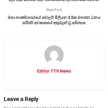
Next Post
මහා භාණ්ඩාගාරයේ ඩොලර් මිලියන 2.5ක මහජන ධනය
සයිබර් අවකාශයේ අතුරුදන් වූ අබිරහස
Editor TTV News
Leave a Reply