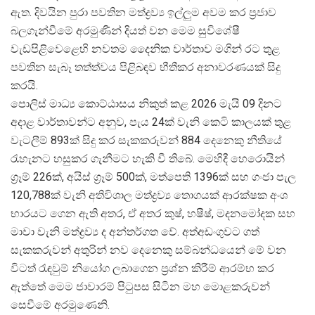
ඇත. දිවයින පුරා පවතින මත්ද්
රව්
ය ඉල්ලුම අවම කර ප්
රජාව
බලගැන්වීමේ අරමුණින් දියත් වන මෙම සුවිශේෂී
වැඩපිළිවෙළෙහි නවතම දෛනික වාර්තාව මගින් රට තුළ
පවතින සැබෑ තත්ත්වය පිළිබඳව භීතීකර අනාවරණයක් සිදු
කරයි.
පොලිස් මාධ්
ය කොට්ඨාසය නිකුත් කළ 2026 මැයි 09 දිනට
අදාළ වාර්තාවන්ට අනුව, පැය 24ක් වැනි කෙටි කාලයක් තුළ
වැටලීම් 893ක් සිදු කර සැකකරුවන් 884 දෙනෙකු නීතියේ
රැහැනට හසුකර ගැනීමට හැකි වී තිබේ. මෙහිදී හෙරොයින්
ග්
රෑම් 226ක්, අයිස් ග්
රෑම් 500ක්, මත්පෙති 1396ක් සහ ගංජා පැල
120,788ක් වැනි අතිවිශාල මත්ද්
රව්
ය තොගයක් ආරක්ෂක අංශ
භාරයට ගෙන ඇති අතර, ඒ අතර කුෂ්, හෂීෂ්, මදනමෝදක සහ
මාවා වැනි මත්ද්
රව්
ය ද අන්තර්ගත වේ. අත්අඩංගුවට ගත්
සැකකරුවන් අතුරින් නව දෙනෙකු සම්බන්ධයෙන් මේ වන
විටත් රැඳවුම් නියෝග ලබාගෙන ප්
රශ්න කිරීම් ආරම්භ කර
ඇත්තේ මෙම ජාවාරම් පිටුපස සිටින මහ මොළකරුවන්
සෙවීමේ අරමුණෙනි.