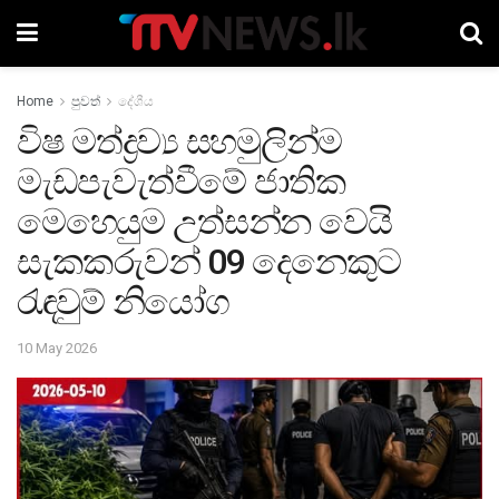
Home
පුවත්
දේශීය
විෂ මත්ද්‍රව්‍ය සහමුලින්ම
මැඩපැවැත්වීමේ ජාතික
මෙහෙයුම උත්සන්න වෙයි
සැකකරුවන් 09 දෙනෙකුට
රැඳවුම් නියෝග
10 May 2026