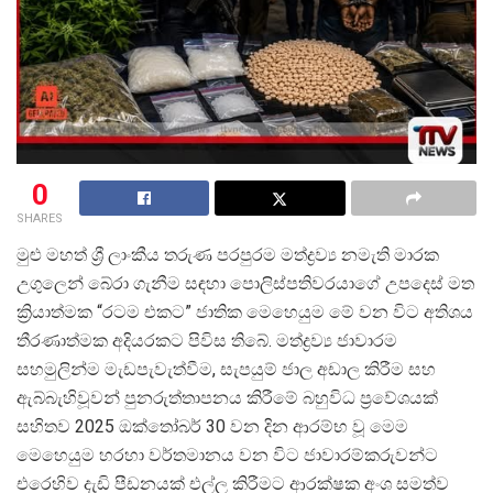
0
SHARES
මුළු මහත් ශ්
රී ලාංකීය තරුණ පරපුරම මත්ද්
රව්
ය නමැති මාරක
උගුලෙන් බේරා ගැනීම සඳහා පොලිස්පතිවරයාගේ උපදෙස් මත
ක්
රියාත්මක “රටම එකට” ජාතික මෙහෙයුම මේ වන විට අතිශය
තීරණාත්මක අදියරකට පිවිස තිබේ. මත්ද්
රව්
ය ජාවාරම
සහමුලින්ම මැඩපැවැත්වීම, සැපයුම් ජාල අඩාල කිරීම සහ
ඇබ්බැහිවූවන් පුනරුත්තාපනය කිරීමේ බහුවිධ ප්
රවේශයක්
සහිතව 2025 ඔක්තෝබර් 30 වන දින ආරම්භ වූ මෙම
මෙහෙයුම හරහා වර්තමානය වන විට ජාවාරම්කරුවන්ට
එරෙහිව දැඩි පීඩනයක් එල්ල කිරීමට ආරක්ෂක අංශ සමත්ව