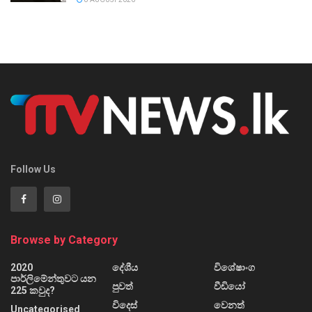
Follow Us
Browse by Category
2020
දේශීය
විශේෂාංග
පාර්ලිමේන්තුවට යන
පුවත්
වීඩියෝ
225 කවුද?
විදෙස්
වෙනත්
Uncategorised