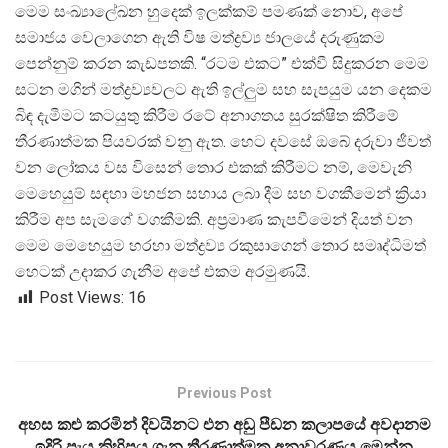
මෙම සංඛ්
යාලේඛන හුදෙක් ඉලක්කම් පමණක් නොව, අපේ
සමාජය වෙලාගෙන ඇති විෂ මත්ද්
රව්
ය ජාලයේ දරුණුකම
පෙන්නුම් කරන කැඩපතකි. “රටම එකට” එක්වී සිදුකරන මෙම
සටන මගින් මත්ද්
රව්
යවලට ඇති ඉල්ලුම සහ සැපයුම යන දෙකම
බිඳ දැමීමට කටයුතු කිරීම රටේ අනාගතය සුරක්ෂිත කිරීමේ
තීරණාත්මක පියවරක් වනු ඇත. හෙට දවසේ ඔබේ දරුවා ජීවත්
වන ලෝකය වස විසෙන් තොර එකක් කිරීමට නම්, මෙවැනි
මෙහෙයුම් සඳහා මහජන සහාය ලබා දීම සහ වගකීමෙන් ක්
රියා
කිරීම අප සැමගේ වගකීමකි. අප්
රමාණ කැපවීමෙන් දියත් වන
මෙම මෙහෙයුම හරහා මත්ද්
රව්
ය රකුසාගෙන් තොර සමෘද්ධිමත්
හෙටක් උදාකර ගැනීම අපේ එකම අරමුණයි.
Post Views:
16
Previous Post
අහස කළු කරමින් දිවයිනට එන අඩු පීඩන කලාපයේ අවදානම
ඉදිරි පැය කිහිපය ගැන තීරණාත්මක අනාවරණය මෙන්න