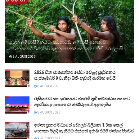
ජගත් ආදිවාසි දිනයට සමගාමීව ආදිවාසී ජනතාව
වෙනුවෙන් විශේෂ හැඳුනුම්පතක් සහ නව නීති රෙගුලාසි
8 AUGUST 2026
2026 චීන ජාත්‍යන්තර සේවා වෙළඳ ප්‍රදර්ශනය
සැප්තැම්බර් 9 වැනිදා බීජිං නුවරදී ආරම්භ වෙයි
8 AUGUST 2026
රුසියාවට සහ ඉරානයට එරෙහි දැඩි සම්බාධක පනතට
ඇමරිකානු සෙනෙට් මණ්ඩලයේ අනුමැතිය
8 AUGUST 2026
ඉරාන ප්‍රහාර මධ්‍යයේ ඩොලර් බිලියන 1.3ක තෙල්
නෞකා මිලදී ගැනීමට එක්සත් අරාබි එමීර් රාජ්‍යය පියවර
8 AUGUST 2026