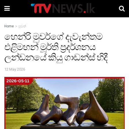
Home
පුවත්
හෙන්රි මුවර්ගේ දැවැන්තම
එළිමහන් මූර්ති ප්‍රදර්ශනය
ලන්ඩනයේ කියු ගාඩන්ස් හිදී
12 May 2026