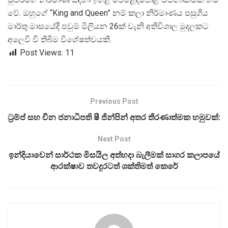
වේ. ඔහුගේ “King and Queen” නම් කලා නිර්මාණය පසුගිය
මාර්තු මාසයේදී පවුම් මිලියන 26ක් වැනි අතිවිශාල මුදලකට
අලෙවි වී තිබීම විශේෂත්වයකි.
Post Views:
11
Previous Post
ට්‍රම්ප් සහ චීන ජනාධිපති ෂී ජින්පින් අතර තීරණාත්මක හමුවක්:
Next Post
ඉන්දියාවෙන් සාර්ථක මිසයිල අත්හදා බැලීමක් සාගර කලාපයේ
ආරක්ෂාව තවදුරටත් ශක්තිමත් කෙරේ