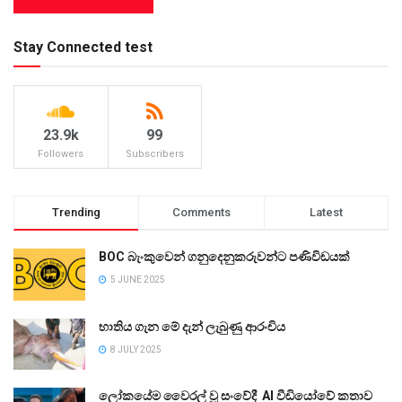
Stay Connected test
23.9k
99
Followers
Subscribers
Trending
Comments
Latest
BOC බැංකුවෙන් ගනුදෙනුකරුවන්ට පණිවිඩයක්
5 JUNE 2025
භාතිය ගැන මේ දැන් ලැබුණු ආරංචිය
8 JULY 2025
ලෝකයේම වෛරල් වූ සංවේදී AI වීඩියෝවේ කතාව