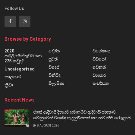
Follow Us
Browse by Category
2020
දේශීය
විශේෂාංග
පාර්ලිමේන්තුවට යන
පුවත්
වීඩියෝ
225 කවුද?
විදෙස්
වෙනත්
Uncategorised
විනිවිද
ව්‍යාපාර
කාලගුණ
විලාසිතා
සංවර්ධන
ක්‍රීඩා
Recent News
ජගත් ආදිවාසි දිනයට සමගාමීව ආදිවාසී ජනතාව
වෙනුවෙන් විශේෂ හැඳුනුම්පතක් සහ නව නීති රෙගුලාසි
8 AUGUST 2026