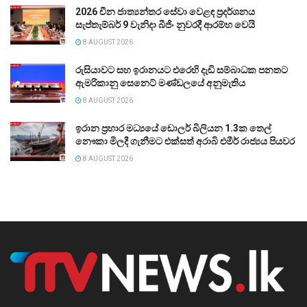
2026 චීන ජාත්‍යන්තර සේවා වෙළඳ ප්‍රදර්ශනය
සැප්තැම්බර් 9 වැනිදා බීජිං නුවරදී ආරම්භ වෙයි
8 AUGUST 2026
රුසියාවට සහ ඉරානයට එරෙහි දැඩි සම්බාධක පනතට
ඇමරිකානු සෙනෙට් මණ්ඩලයේ අනුමැතිය
8 AUGUST 2026
ඉරාන ප්‍රහාර මධ්‍යයේ ඩොලර් බිලියන 1.3ක තෙල්
නෞකා මිලදී ගැනීමට එක්සත් අරාබි එමීර් රාජ්‍යය පියවර
8 AUGUST 2026