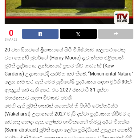
0
SHARES
20 වන සියවසේ බ්
රිතාන්
යයේ සිටි විශිෂ්ටතම කලාකරුවෙකු
වන හෙන්රි මුවර්ගේ (Henry Moore) දැවැන්තම එළිමහන්
මූර්ති ප්
රදර්ශනය ලන්ඩනයේ ප්
රකට කිව් ගාඩන්ස් (Kew
Gardens) උද්
යානයේදී ආරම්භ කර තිබේ. “Monumental Nature”
ලෙස නම් කර ඇති මෙම සුවිශේෂී ප්
රදර්ශනය සඳහා මූර්ති 30ක්
ඇතුළත් කර ඇති අතර, එය 2027 ජනවාරි 31 දක්වා
මහජනතාව සඳහා විවෘතව පවතී.
මෙහි ඇති මූර්ති හතරක් සසෙක්ස් හි පිහිටි වේක්හර්ස්ට්
(Wakehurst) උද්
යානයේ 2027 මැයි දක්වා ප්
රදර්ශනය කිරීමට ද
කටයුතු යොදා ඇත. ලෝකඩ භාවිතයෙන් නිමවූ අර්ධ-වියුක්ත
(Semi-abstract) මූර්ති සඳහා ලෝක ප්
රසිද්ධියක් උසුලන හෙන්රි
මුවර්ගේ නිර්මාණ සඳහා ඉහළ වෙළෙඳපොළ වටිනාකමක් හිමි