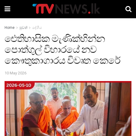
Home
පුවත්
දේශීය
ඓතිහාසික මැණික්හින්න
පොත්ගුල් විහාරයේ නව
කෞතුකාගාරය විවෘත කෙරේ
10 May 2026