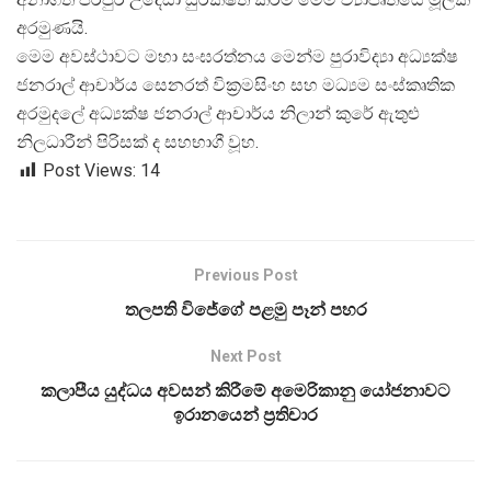
අරමුණයි.
මෙම අවස්ථාවට මහා සංඝරත්නය මෙන්ම පුරාවිද්
යා අධ්
යක්ෂ
ජනරාල් ආචාර්ය සෙනරත් වික්
රමසිංහ සහ මධ්
යම සංස්කෘතික
අරමුදලේ අධ්
යක්ෂ ජනරාල් ආචාර්ය නිලාන් කුරේ ඇතුළු
නිලධාරීන් පිරිසක් ද සහභාගී වූහ.
Post Views:
14
Previous Post
තලපති විජේගේ පළමු පෑන් පහර
Next Post
කලාපීය යුද්ධය අවසන් කිරීමේ අමෙරිකානු යෝජනාවට
ඉරානයෙන් ප්‍රතිචාර