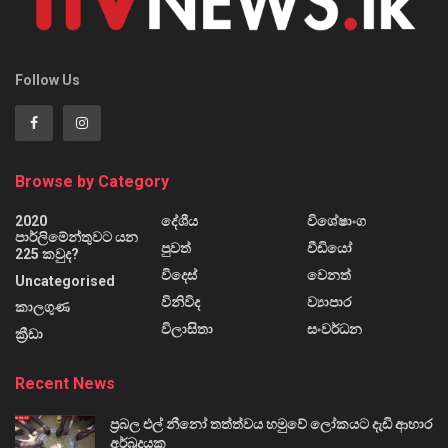
Follow Us
Browse by Category
2020
දේශීය
විශේෂාංග
පාර්ලිමේන්තුවට යන
පුවත්
වීඩියෝ
225 කවුද?
විදෙස්
වෙනත්
Uncategorised
විනිවිද
ව්‍යාපාර
කාලගුණ
විලාසිතා
සංවර්ධන
ක්‍රීඩා
Recent News
ප්‍රබල එල් නීනෝ තත්ත්වය හමුවේ ලෝකයට දැඩි ආහාර
අර්බුදයක