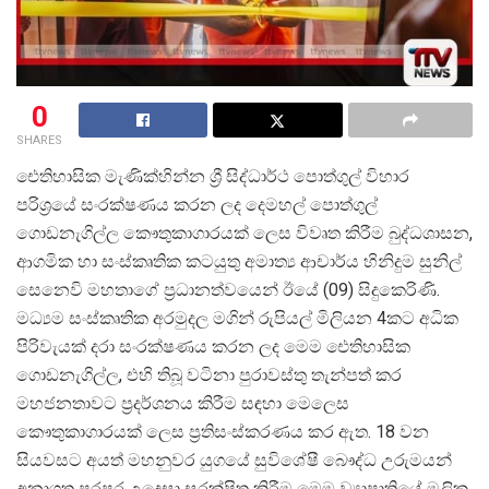
0
SHARES
ඓතිහාසික මැණික්හින්න ශ්
රී සිද්ධාර්ථ පොත්ගුල් විහාර
පරිශ්
රයේ සංරක්ෂණය කරන ලද දෙමහල් පොත්ගුල්
ගොඩනැගිල්ල කෞතුකාගාරයක් ලෙස විවෘත කිරීම බුද්ධශාසන,
ආගමික හා සංස්කෘතික කටයුතු අමාත්
ය ආචාර්ය හිනිදුම සුනිල්
සෙනෙවි මහතාගේ ප්
රධානත්වයෙන් ඊයේ (09) සිදුකෙරිණි.
මධ්
යම සංස්කෘතික අරමුදල මගින් රුපියල් මිලියන 4කට අධික
පිරිවැයක් දරා සංරක්ෂණය කරන ලද මෙම ඓතිහාසික
ගොඩනැගිල්ල, එහි තිබූ වටිනා පුරාවස්තු තැන්පත් කර
මහජනතාවට ප්
රදර්ශනය කිරීම සඳහා මෙලෙස
කෞතුකාගාරයක් ලෙස ප්
රතිසංස්කරණය කර ඇත. 18 වන
සියවසට අයත් මහනුවර යුගයේ සුවිශේෂී බෞද්ධ උරුමයන්
අනාගත පරපුර උදෙසා සුරක්ෂිත කිරීම මෙම ව්
යාපෘතියේ මූලික