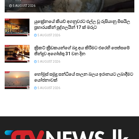
5 AUGUST 2026
යුක්‍රේනයේ කියව් අගනුවරට එල්ල වූ රුසියානු මිසයිල
ප්‍රහාරයකින් පුද්ගලයින් 17 ක් මරුට
5 AUGUST 2026
ක්‍රිකට් ක්‍රීඩකයන්ගේ බදු අය කිරීමට එරෙහි පෙත්සමේ
තීන්දුව අගෝස්තු 31 වන දින
5 AUGUST 2026
හෝමුස් සමුද්‍ර සන්ධියේ පාලන බලය ඉරානයට ලබාදීමට
යෝජනාවක්
5 AUGUST 2026