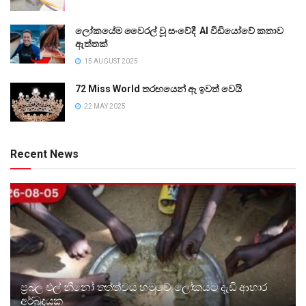
ලෝකයේම වෛරල් වූ සංවේදී AI වීඩියෝවේ කතාව
ඇත්තක්
15 AUGUST 2025
72 Miss World තරඟයෙන් ඈ ඉවත් වෙයි
22 MAY 2025
Recent News
ප්‍රබල එල් නීනෝ තත්ත්වය හමුවේ ලෝකයට දැඩි ආහාර
අර්බුදයක