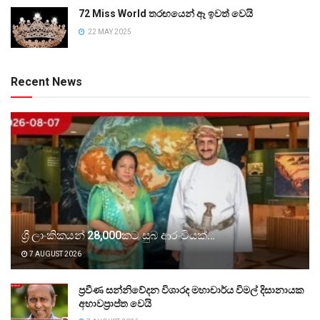
72 Miss World තරඟයෙන් ඈ ඉවත් වෙයි
22 MAY 2025
Recent News
ශ්‍රී ලාංකිකයන් 28,000කට සුබ ආරංචියක්…
7 AUGUST 2026
ප්‍රවීණ සන්නිවේදන විශාරද මහාචාර්ය විමල් දිසානායක
අභාවප්‍රාප්ත වෙයි