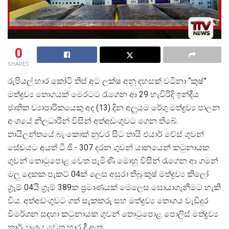
0
SHARES
රුපියල් හාර කෝටි තිස් අට ලක්ෂ අනූ දහසක් වටිනා “කුෂ්”
මත්ද්
රව්
ය තොගයක් මෙරටට රැගෙන ආ 29 හැවිරිදි ඉන්දීය
ජාතික ව්
යාපාරිකයෙකු අද (13) දින අලුයම රේගු මත්ද්
රව්
ය පාලන
අංශයේ නිලධාරීන් විසින් අත්අඩංගුවට ගෙන තිබේ.
තායිලන්තයේ බැංකොක් නුවර සිට තායි එයාර් වේස් ගුවන්
සේවයට අයත් ටී.ජී.- 307 දරන ගුවන් යානයෙන් කටුනායක
ගුවන් තොටුපොළ වෙත පැමිණි මොහු විසින් රැගෙන ආ ගමන්
මලු දෙකක පැකට් 04ක් ලෙස අසුරා තිබූ කුෂ් මත්ද්
රව්
ය කිලෝ
ග්
රෑම් 04යි ග්
රෑම් 389ක ප්
රමාණයක් මෙලෙස සොයාගැනීමට හැකි
විය. අත්අඩංගුවට ගත් සැකකරු සහ මත්ද්
රව්
ය තොගය වැඩිදුර
විමර්ශන සඳහා කටුනායක ගුවන් තොටුපොළ පොලිස් මත්ද්
රව්
කාර්යාංශය වෙත භාර දී ඇත.