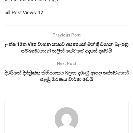
Post Views:
12
Previous Post
ලක්ෂ 12ක Vitz වාහන කතාව අසත්‍යයක් මන්ත්‍රී වාහන බලපත්‍ර
සම්බන්ධයෙන් නලින් හේවගේ අදහස් දක්වයි
Next Post
දිවයිනේ දිස්ත්‍රික්ක කිහිපයකට බලපෑ දරුණු ආපදා තත්ත්වයෙන්
පළමු මරණය වාර්තා වෙයි