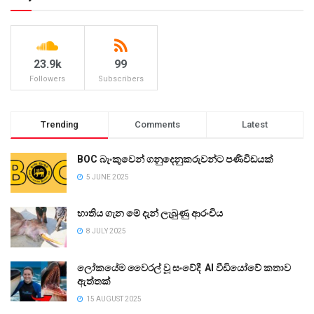
23.9k
99
Followers
Subscribers
Trending
Comments
Latest
BOC බැංකුවෙන් ගනුදෙනුකරුවන්ට පණිවිඩයක්
5 JUNE 2025
භාතිය ගැන මේ දැන් ලැබුණු ආරංචිය
8 JULY 2025
ලෝකයේම වෛරල් වූ සංවේදී AI වීඩියෝවේ කතාව
ඇත්තක්
15 AUGUST 2025