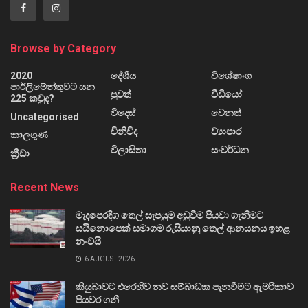
Browse by Category
2020
දේශීය
විශේෂාංග
පාර්ලිමේන්තුවට යන
පුවත්
වීඩියෝ
225 කවුද?
විදෙස්
වෙනත්
Uncategorised
විනිවිද
ව්‍යාපාර
කාලගුණ
විලාසිතා
සංවර්ධන
ක්‍රීඩා
Recent News
මැදපෙරදිග තෙල් සැපයුම අඩුවීම පියවා ගැනීමට
සයිනොපෙක් සමාගම රුසියානු තෙල් ආනයනය ඉහළ
නංවයි
6 AUGUST 2026
කියුබාවට එරෙහිව නව සම්බාධක පැනවීමට ඇමරිකාව
පියවර ගනී