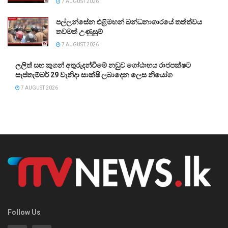
7 AUGUST 2026
පල්ලන්සේන එළිමහන් බන්ධනාගාරයේ තත්ත්වය
තවමත් උණුසුම්
7 AUGUST 2026
ලලිත් සහ කුගන් අතුරුදන්වීමේ නඩුව ගෝඨාභය රාජපක්ෂට
සැප්තැම්බර් 29 වැනිදා සාක්ෂි ලබාදෙන ලෙස නියෝග
7 AUGUST 2026
Follow Us