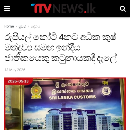
Home
පුවත්
දේශීය
රුපියල් කෝටි 4කට අධික කුෂ්
මත්ද්‍රව්‍ය සමඟ ඉන්දීය
ජාතිකයෙකු කටුනායකදී දැලේ
13 May 2026