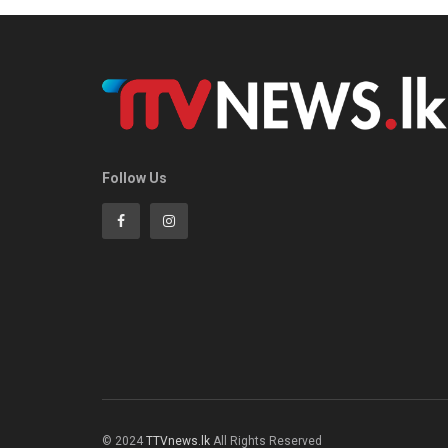
Follow Us
© 2024
TTVnews.lk
All Rights Reserved