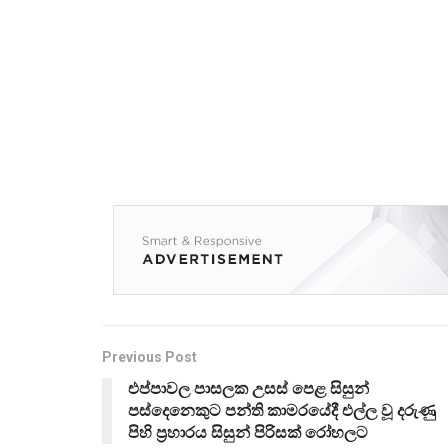
Previous Post
එප්පාවල පාසලක උසස් පෙළ සිසුන්
පස්දෙනෙකුට පන්ති කාමරයේදී එල්ල වූ දරුණු
පිහි ප්‍රහාරය සිසුන් පිරිසක් රෝහලට