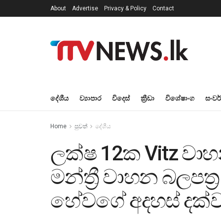
About
Advertise
Privacy & Policy
Contact
දේශීය
ව්‍යාපාර
විදෙස්
ක්‍රීඩා
විශේෂාංග
සංවර
Home
පුවත්
දේශීය
ලක්ෂ 12ක Vitz වා
මන්ත්‍රී වාහන බලපත
හේවගේ අදහස් දක්ව