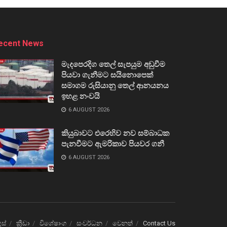
ecent News
මැදපෙරදිග තෙල් සැපයුම අඩුවීම
පියවා ගැනීමට සයිනොපෙක්
සමාගම රුසියානු තෙල් ආනයනය
ඉහළ නංවයි
6 AUGUST 2026
කියුබාවට එරෙහිව නව සම්බාධක
පැනවීමට ඇමරිකාව පියවර ගනී
6 AUGUST 2026
ෙස්
ක්‍රීඩා
විශේෂාංග
සංවර්ධන
වෙනත්
Contact Us