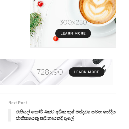
Next Post
රුපියල් කෝටි 4කට අධික කුෂ් මත්ද්‍රව්‍ය සමඟ ඉන්දීය
ජාතිකයෙකු කටුනායකදී දැලේ