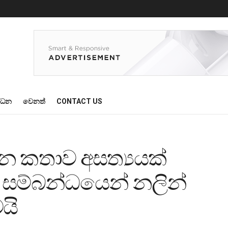
්ධන
වෙනත්
CONTACT US
හන කතාව අසත්‍යයක්
්‍ර සම්බන්ධයෙන් නලින්
යි