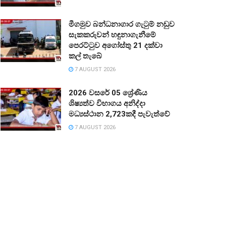
මීගමුව බන්ධනාගාර ගැටුම් නඩුව
සැකකරුවන් හඳුනාගැනීමේ
පෙරට්ටුව අගෝස්තු 21 දක්වා
කල් තැබේ
7 AUGUST 2026
2026 වසරේ 05 ශ්‍රේණිය
ශිෂ්‍යත්ව විභාගය අනිද්දා
මධ්‍යස්ථාන 2,723කදී පැවැත්වේ
7 AUGUST 2026