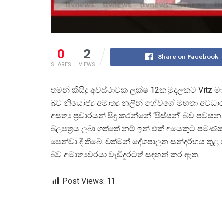
0
2
Share on Facebook
SHARES
VIEWS
තමන් කිසිදු අවස්ථාවක ලක්ෂ 12ක මුදලකට Vitz ම
බව නියෝජ්
ය අමාත්
ය නලින් හේවගේ මහතා අවධාර
අසත්
ය ප්
රචාරයන් සිදු කරන්නේ ‘පිස්සන්’ බව පවස
බලපත්
රය ලබා ගත්තේ නම් ඉන් එක් අයෙකුට පමණක්
පෙන්වා දී තිබේ. වත්මන් දේශපාලන සන්දර්භය තුළ
බව අමාත්
යවරයා වැඩිදුරටත් සඳහන් කර ඇත.
Post Views:
11