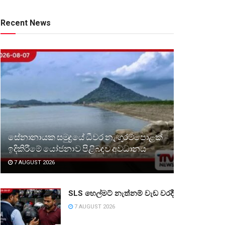
Recent News
සේනානායක සමුද්‍රයේ ධීවර නැංගුරම්පොළක්
ඉදිකිරීමේ යෝජනාව පිළිබඳව අවධානය
7 AUGUST 2026
SLS හෙල්මට් නැත්නම් වැඩ වරදී
7 AUGUST 2026