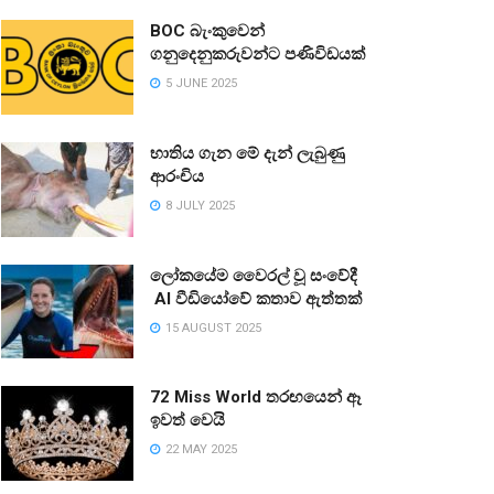
BOC බැංකුවෙන්
ගනුදෙනුකරුවන්ට පණිවිඩයක්
5 JUNE 2025
භාතිය ගැන මේ දැන් ලැබුණු
ආරංචිය
8 JULY 2025
ලෝකයේම වෛරල් වූ සංවේදී
AI වීඩියෝවේ කතාව ඇත්තක්
15 AUGUST 2025
72 Miss World තරඟයෙන් ඈ
ඉවත් වෙයි
22 MAY 2025