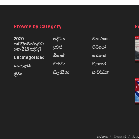
Browse by Category
R
2020
දේශීය
විශේෂාංග
පාර්ලිමේන්තුවට
පුවත්
වීඩියෝ
යන 225 කවුද?
විදෙස්
වෙනත්
Uncategorised
විනිවිද
ව්‍යාපාර
කාලගුණ
විලාසිතා
සංවර්ධන
ක්‍රීඩා
දේශීය
ව්‍යාපාර
විද