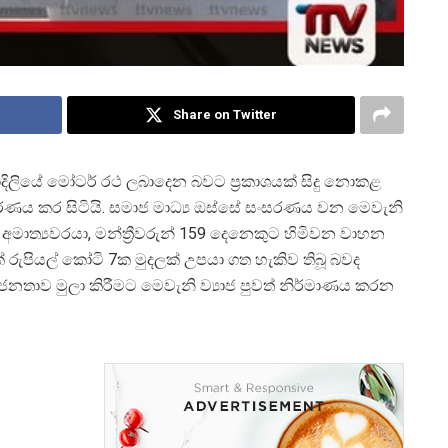
Share on Twitter
ාදිලියේ මෝටර් රථ ලබාදෙන බවට ප්
රකාශයක් සිදු නොකළ
ණය කර සිටියි. සමාජ මාධ්
ය ඔස්සේ සංසරණය වන මෙවැනි
න අමාත්
යවරයා, මන්ත්
රීවරුන් 159 දෙනෙකුට හිමිවන වාහන
 රුපියල් කෝටි 7ක මුදලක් උපයා ගත හැකිව තිබූ බවද
 ජනතාව මුලා කිරීමට මෙවැනි ව්
යාජ පුවත් නිර්මාණය කරන