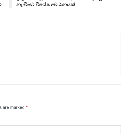
ේ
නැංවීමට විශේෂ අවධානයක්
*
ds are marked