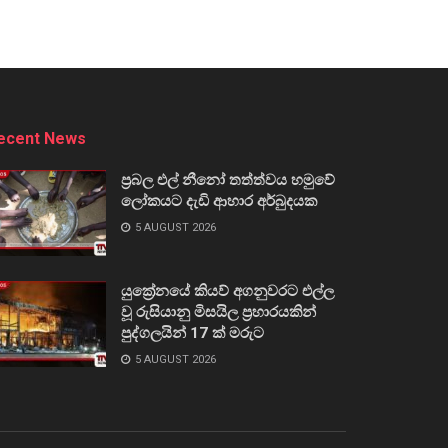
ecent News
ප්‍රබල එල් නීනෝ තත්ත්වය හමුවේ
ලෝකයට දැඩි ආහාර අර්බුදයක
5 AUGUST 2026
යුක්‍රේනයේ කියව් අගනුවරට එල්ල
වූ රුසියානු මිසයිල ප්‍රහාරයකින්
පුද්ගලයින් 17 ක් මරුට
5 AUGUST 2026