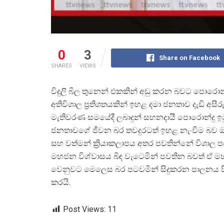
0
3
Share on Facebook
SHARES
VIEWS
විදුලි බිල තුනෙන් එකකින් අඩු කරන බවට පොරොන්දු 
අතිවිශාල ප්
රතිශතයකින් ඉහළ දමා ජනතාව දැඩි අස
මැතිවරණ සමයේදී ලබාදුන් සහනදායී පොරොන්දු ඉ
ජනතාවගේ ජීවන බර තවදුරටත් ඉහළ නැංවීම බව ඔහ
සහ වත්මන් ක්
රියාකලාපය අතර පවතින්නේ විශාල 
මහජන විශ්වාසය බිඳ වැටෙමින් පවතින බවත් ඒ ම
වෙනුවට මෙලෙස බර පටවමින් සිදුකරන පාලනය පිළි
කරයි.
Post Views:
11