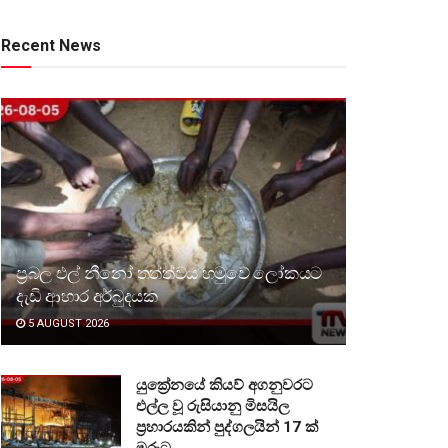
Recent News
ප්‍රබල එල් නීනෝ තත්ත්වය හමුවේ ලෝකයට
දැඩි ආහාර අර්බුදයක
5 AUGUST 2026
යුක්‍රේනයේ කියව් අගනුවරට
එල්ල වූ රුසියානු මිසයිල
ප්‍රහාරයකින් පුද්ගලයින් 17 ක්
මරුට