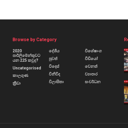
Browse by Category
R
2020
දේශීය
විශේෂාංග
පාර්ලිමේන්තුවට
පුවත්
වීඩියෝ
යන 225 කවුද?
විදෙස්
වෙනත්
Uncategorised
විනිවිද
ව්‍යාපාර
කාලගුණ
විලාසිතා
සංවර්ධන
ක්‍රීඩා