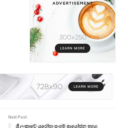
Next Post
ශ්‍රී ලංකාවේ යුරෝපා සංගම් ආයෝජන ඉහළ