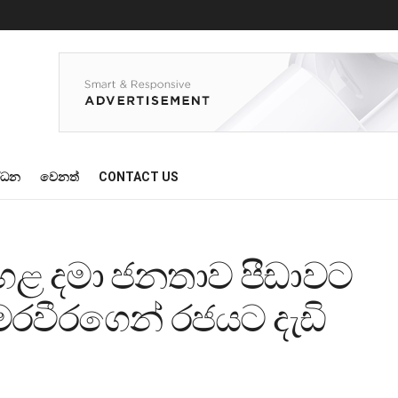
්ධන
වෙනත්
CONTACT US
 ඉහළ දමා ජනතාව පීඩාවට
රවීරගෙන් රජයට දැඩි