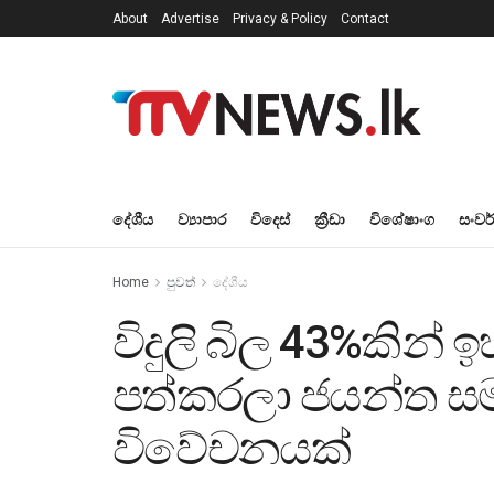
About
Advertise
Privacy & Policy
Contact
දේශීය
ව්‍යාපාර
විදෙස්
ක්‍රීඩා
විශේෂාංග
සංවර
Home
පුවත්
දේශීය
විදුලි බිල 43%කින්
පත්කරලා ජයන්ත සම
විවේචනයක්