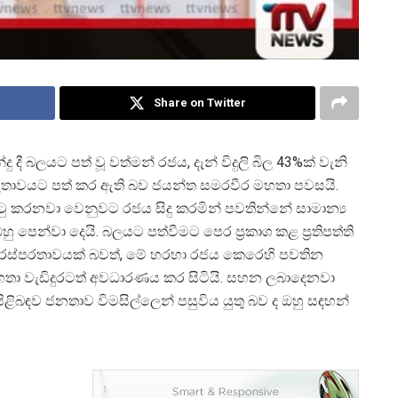
Share on Twitter
දී බලයට පත් වූ වත්මන් රජය, දැන් විදුලි බිල 43%ක් වැනි
ීරුතාවයට පත් කර ඇති බව ජයන්ත සමරවීර මහතා පවසයි.
ටු කරනවා වෙනුවට රජය සිදු කරමින් පවතින්නේ සාමාන්
ු පෙන්වා දෙයි. බලයට පත්වීමට පෙර ප්
රකාශ කළ ප්
රතිපත්ති
පරස්පරතාවයක් බවත්, මේ හරහා රජය කෙරෙහි පවතින
හතා වැඩිදුරටත් අවධාරණය කර සිටියි. සහන ලබාදෙනවා
බඳව ජනතාව විමසිල්ලෙන් පසුවිය යුතු බව ද ඔහු සඳහන්