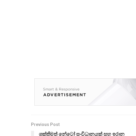
Previous Post
ශක්තිමත් නේටෝ සංවිධානයක් සහ ඉරාන