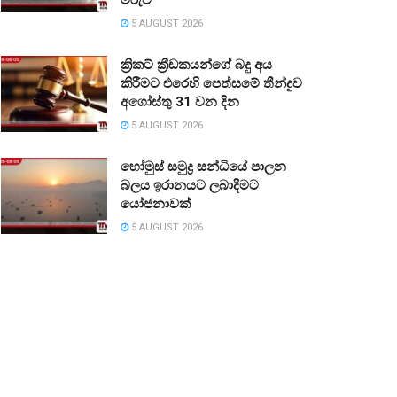
5 AUGUST 2026
ක්‍රිකට් ක්‍රීඩකයන්ගේ බදු අය
කිරීමට එරෙහි පෙත්සමේ තීන්දුව
අගෝස්තු 31 වන දින
5 AUGUST 2026
හෝමුස් සමුද්‍ර සන්ධියේ පාලන
බලය ඉරානයට ලබාදීමට
යෝජනාවක්
5 AUGUST 2026