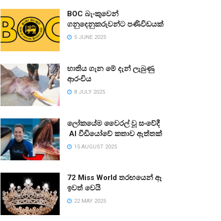
BOC බැංකුවෙන්
ගනුදෙනුකරුවන්ට පණිවිඩයක්
5 JUNE 2025
භාතිය ගැන මේ දැන් ලැබුණු
ආරංචිය
8 JULY 2025
ලෝකයේම වෛරල් වූ සංවේදී
AI වීඩියෝවේ කතාව ඇත්තක්
15 AUGUST 2025
72 Miss World තරඟයෙන් ඈ
ඉවත් වෙයි
22 MAY 2025