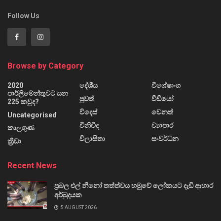
Follow Us
Browse by Category
2020
දේශීය
විශේෂාංග
පාර්ලිමේන්තුවට යන
පුවත්
වීඩියෝ
225 කවුද?
විදෙස්
වෙනත්
Uncategorised
විනිවිද
ව්‍යාපාර
කාලගුණ
විලාසිතා
සංවර්ධන
ක්‍රීඩා
Recent News
ප්‍රබල එල් නීනෝ තත්ත්වය හමුවේ ලෝකයට දැඩි ආහාර
අර්බුදයක
5 AUGUST 2026