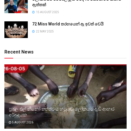
ඇත්තක්
15 AUGUST 2025
72 Miss World තරඟයෙන් ඈ ඉවත් වෙයි
22 MAY 2025
Recent News
ප්‍රබල එල් නීනෝ තත්ත්වය හමුවේ ලෝකයට දැඩි ආහාර
අර්බුදයක
5 AUGUST 2026