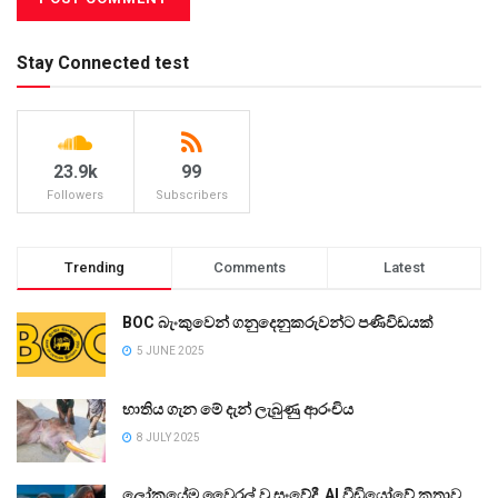
Stay Connected test
23.9k
99
Followers
Subscribers
Trending
Comments
Latest
BOC බැංකුවෙන් ගනුදෙනුකරුවන්ට පණිවිඩයක්
5 JUNE 2025
භාතිය ගැන මේ දැන් ලැබුණු ආරංචිය
8 JULY 2025
ලෝකයේම වෛරල් වූ සංවේදී AI වීඩියෝවේ කතාව