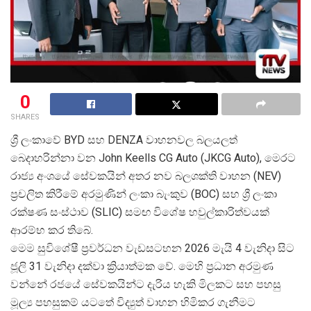
0
SHARES
ශ්
රී ලංකාවේ BYD සහ DENZA වාහනවල බලයලත්
බෙදාහරින්නා වන John Keells CG Auto (JKCG Auto), මෙරට
රාජ්
ය අංශයේ සේවකයින් අතර නව බලශක්ති වාහන (NEV)
ප්
රචලිත කිරීමේ අරමුණින් ලංකා බැංකුව (BOC) සහ ශ්
රී ලංකා
රක්ෂණ සංස්ථාව (SLIC) සමඟ විශේෂ හවුල්කාරිත්වයක්
ආරම්භ කර තිබේ.
මෙම සුවිශේෂී ප්
රවර්ධන වැඩසටහන 2026 මැයි 4 වැනිදා සිට
ජූලි 31 වැනිදා දක්වා ක්
රියාත්මක වේ. මෙහි ප්
රධාන අරමුණ
වන්නේ රජයේ සේවකයින්ට දැරිය හැකි මිලකට සහ පහසු
මූල්
ය පහසුකම් යටතේ විද්
යුත් වාහන හිමිකර ගැනීමට