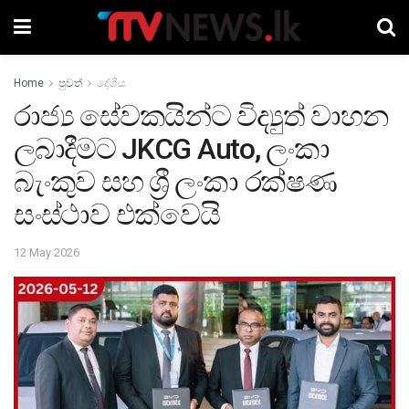
Home
පුවත්
දේශීය
රාජ්‍ය සේවකයින්ට විද්‍යුත් වාහන
ලබාදීමට JKCG Auto, ලංකා
බැංකුව සහ ශ්‍රී ලංකා රක්ෂණ
සංස්ථාව එක්වෙයි
12 May 2026