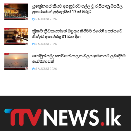
යුක්‍රේනයේ කියව් අගනුවරට එල්ල වූ රුසියානු මිසයිල
ප්‍රහාරයකින් පුද්ගලයින් 17 ක් මරුට
5 AUGUST 2026
ක්‍රිකට් ක්‍රීඩකයන්ගේ බදු අය කිරීමට එරෙහි පෙත්සමේ
තීන්දුව අගෝස්තු 31 වන දින
5 AUGUST 2026
හෝමුස් සමුද්‍ර සන්ධියේ පාලන බලය ඉරානයට ලබාදීමට
යෝජනාවක්
5 AUGUST 2026