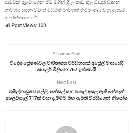
රාමුවක් තුළට ගෙන ඒම මගින් ශ්
රී ලංකාව තුළ විද්
යුත් වාහන
භාවිතය සඳහා වඩාත් විධිමත් මාවතක් නිර්මාණය වනු ඇතැයි
අපේක්ෂා කෙරේ.
Post Views:
100
Previous Post
විදේශ ප්‍රේෂණවල වාර්තාගත වර්ධනයක් අප්‍රේල් මාසයේදී
ඩොලර් මිලියන 767 ඉක්මවයි
Next Post
තමිල්නාඩුවේ පල්ලි, පන්සල් සහ පාසල් අසල ඇති මත්පැන්
අලෙවිසැල් 717ක් වසා දැමීමට මහ ඇමති විජයිගෙන් නියෝග