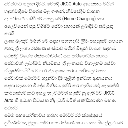
අවස්ථාව සලසා දීමයි. මෙහිදී JKCG Auto ආයතනය මගින්
හඳුන්වාදීමේ විශේෂ මිල ගණන්, නිවසේදීම වාහන
ආරෝපණය කිරීමේ පහසුකම් (Home Charging) සහ
අලෙවියෙන් පසු විශිෂ්ට සේවා සහායක් ලබාදීමට කටයුතු
කරයි.
ලංකා බැංකුව මගින් මේ සඳහා සහනදායී ලීසිං පහසුකම් සපයන
අතර, ශ්
රී ලංකා රක්ෂණ සංස්ථාව මගින් විද්
යුත් වාහන සඳහාම
වෙන්වූ විශේෂ රක්ෂණාවරණ සහ පාරිභෝගික සහාය
සේවාවන් ලබාදීමට නියමිතය. ශ්
රී ලංකාවේ විශාලතම සේවා
නියුක්තික පිරිස වන රාජ්
ය අංශය හරහා හරිත ප්
රවාහන
සේවාවක් මෙරටට හඳුන්වා දීම තුළින් ඉන්ධන ආනයනය
සඳහා වැයවන විදේශ විනිමය ඉතිරි කර ගැනීමටත්, බලශක්ති
කාර්යක්ෂමතාව ඉහළ නැංවීමටත් හැකිවනු ඇති බව JKCG
Auto හි ප්
රධාන විධායක නිලධාරී චරිත් පණ්ඩිතරත්න මහතා
පවසයි.
මෙම සහයෝගීතාවය හරහා මෝටර් රථ ක්ෂේත්
රයේ
ප්
රවීණත්වය, මූල්
ය සේවා සහ රක්ෂණ සහාය යන සියල්ල එකම