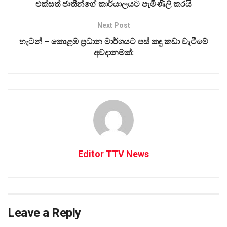
එක්සත් ජාතීන්ගේ කාර්යාලයට පැමිණිලි කරයි
Next Post
හැටන් – කොළඹ ප්‍රධාන මාර්ගයට පස් කඳු කඩා වැටීමේ
අවදානමක්:
Editor TTV News
Leave a Reply