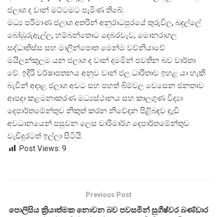
ජලාශ ද වාන් මට්ටමට පැමිණ තිබේ.
මධ්
ය පරිමාණ ජලාශ අතරින් අනුරාධපුරයේ තුරුවිල, බදුල්ලේ
බෝඹුරුඇල්ල, හම්බන්තොට දෙබරවැව, මොනරාගල
සද්ධාතිස්ස සහ මාලින්පොත මෙන්ම වව්නියාවේ
මයිලන්කුලම යන ජලාශ ද වාන් දමමින් පවතින බව වාර්තා
වේ. ඉදිරි වර්ෂාපතනය අනුව වාන් ජල ධාරිතාව ඉහළ යා හැකි
බැවින් අදාළ ජලාශ අවට සහ පහත් බිම්වල වෙසෙන ජනතාව
ආපදා කළමනාකරණ මධ්
යස්ථානය සහ කාලගුණ විද්
දෙපාර්තමේන්තුව නිකුත් කරන නිවේදන පිළිබඳව දැඩි
අවධානයෙන් පසුවන ලෙස වාරිමාර්ග දෙපාර්තමේන්තුව
වැඩිදුරටත් ඉල්ලා සිටියි.
Post Views:
9
Previous Post
පොලිසිය ක්‍රියාත්මක නොවන බව පවසමින් සුගීෂ්වර බණ්ඩාර