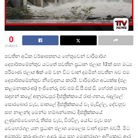
0
SHARES
පවතින අධික වර්ෂාපතනය හේතුවෙන් වාරිමාර්ග
දෙපාර්තමේන්තුව යටතේ පවතින ප්
රධාන ජලාශ 12ක් සහ මධ්
පරිමාණ ජලාශ 6ක් මේ වන විට වාන් දමමින් පවතින බව එම
දෙපාර්තමේන්තුව නිවේදනය කරයි. වාරිමාර්ග අධ්
යක්ෂ (ජල
කළමනාකරණ) ඉංජිනේරු එච්.එම්.ඩී.පී.එස්.ඩී. හේරත් මහතා
සඳහන් කළේ අනුරාධපුර දිස්ත්
රික්කයේ රාජංගනය, බදුල්ලේ
සොරබොර වැව, මාතලේ දිස්ත්
රික්කයේ වෑ මැඩිල්ල, දේවහූව
සහ නාලන්ද මෙන්ම හම්බන්තොට දිස්ත්
රික්කයේ
ලුණුගම්වෙහෙර, තිස්ස වැව, වීරවිල, යෝධ වැව සහ
වෙහෙරගල යන ප්
රධාන ජලාශ මෙලෙස වාන් දමන බවයි. මීට
අමතරව කුරුණෑගල දැදුරු ඔය සහ මොනරාගල අලිකොට ආර