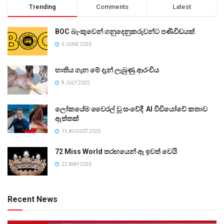
Trending
Comments
Latest
BOC බැංකුවෙන් ගනුදෙනුකරුවන්ට පණිවිඩයක්
5 JUNE 2025
භාතිය ගැන මේ දැන් ලැබුණු ආරංචිය
8 JULY 2025
ලෝකයේම වෛරල් වූ සංවේදී AI වීඩියෝවේ කතාව
ඇත්තක්
15 AUGUST 2025
72 Miss World තරඟයෙන් ඈ ඉවත් වෙයි
22 MAY 2025
Recent News