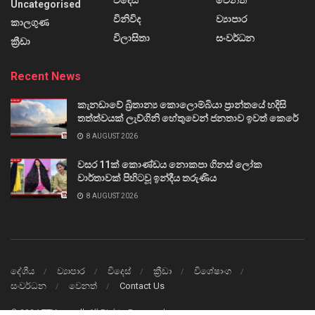
Uncategorised
විනිවිද
ව්‍යාපාර
කාලගුණ
විලාසිතා
සංවර්ධන
ක්‍රීඩා
Recent News
කැනඩාවේ බ්‍රිතාන්‍ය කොලොම්බියා ප්‍රාන්තයේ හදිසි
තත්ත්වයක් ලැව්ගිනි හේතුවෙන් ජනතාව ඉවත් කෙරේ
8 AUGUST 2026
වසර 11ක් කොණ්ඩය නොකපා ගිනස් ලෝක
වාර්තාවක් පිහිටවූ ඉන්දීය තරුණිය
8 AUGUST 2026
දේශීය
ව්‍යාපාර
විදෙස්
ක්‍රීඩා
විශේෂාංග
සංවර්ධන
වෙනත්
Contact Us
© 2024
TTVnews.lk
All Rights Reserved