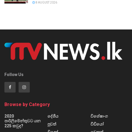
8 AUGUST 2026
Follow Us
Browse by Category
2020
දේශීය
විශේෂාංග
පාර්ලිමේන්තුවට යන
පුවත්
වීඩියෝ
225 කවුද?
විදෙස්
වෙනත්