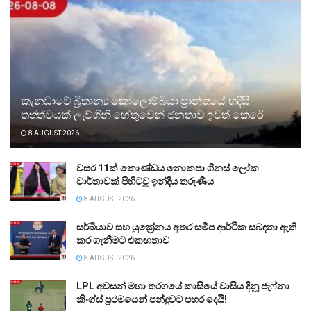
කැනඩාවේ බ්‍රිතාන්‍ය කොලොම්බියා ප්‍රාන්තයේ හදිසි
තත්ත්වයක් ලැව්ගිනි හේතුවෙන් ජනතාව ඉවත් කෙරේ
8 AUGUST 2026
වසර 11ක් කොණ්ඩය නොකපා ගිනස් ලෝක
වාර්තාවක් පිහිටවූ ඉන්දීය තරුණිය
8 AUGUST 2026
සර්බියාව සහ යුක්‍රේනය අතර සමීප ආර්ථික සබඳතා ඇති
කර ගැනීමට එකඟතාව
8 AUGUST 2026
LPL අවසන් මහා තරගයේ කාසියේ වාසිය දිනූ ජැෆ්නා
කිංග්ස් ප්‍රථමයෙන් පන්දුවට පහර දෙයි!