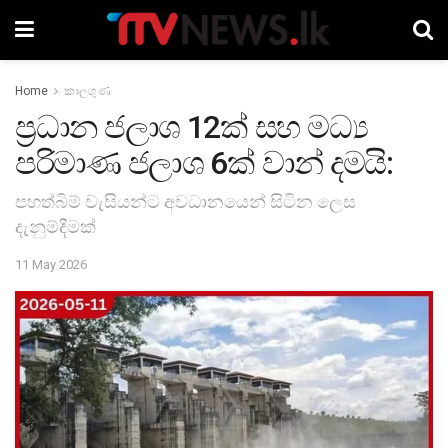
Home
කාලගුණ
ප්‍රධාන ජලාශ 12ක් සහ මධ්‍ය
පරිමාණ ජලාශ 6ක් වාන් දමයි:
පහත්බිම් වැසියන්ට අවධානයෙන් සිටින ලෙස
දැනුම්දීමක්
11 May 2026