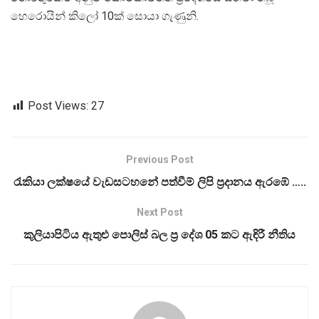
හෙරොයින් කිලෝ 10ක් සොයා ගැණුනි.
Post Views:
27
Previous Post
රැකියා ලක්ෂයේ වැඩසටහනේ පත්වීම් ලිපි ප්‍රදානය ඇරඹේ …..
Next Post
කුලියාපිටිය ඇතුළු පොලිස් බල ප්‍ර දේශ 05 කට ඇඳිරී නීතිය