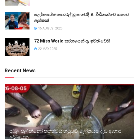
ලෝකයේම වෛරල් වූ සංවේදී AI වීඩියෝවේ කතාව
ඇත්තක්
15 AUGUST 2025
72 Miss World තරඟයෙන් ඈ ඉවත් වෙයි
22 MAY 2025
Recent News
ප්‍රබල එල් නීනෝ තත්ත්වය හමුවේ ලෝකයට දැඩි ආහාර
අර්බුදයක