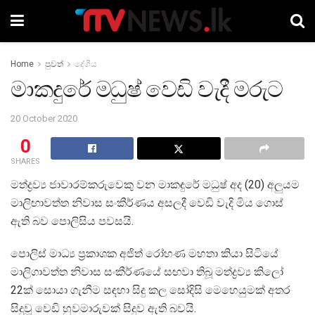
Home
පුවත්
දේශීය
මාකදුරේ මධුෂ් වෙඩි වැදී මරුට
20 October 2020
0
SHARES
මත්ද්‍රව්‍ය ජාවාරම්කරුවෙකු වන මාකඳුරේ මධුෂ් අද (20) අලුයම
මාලිඟාවත්ත නිවාස සංකීර්ණය අසලදී වෙඩි වැදි මිය ගොස්
ඇති බව පොලිසිය පවසයි.
පොලිස් මාධ්‍ය ප්‍රකාශක අජිත් රෝහණ මහතා කියා සිටියේ
මාලිගාවත්ත නිවාස සංකීර්ණයේ සඟවා තිබූ මත්ද්‍රව්‍ය කිලෝ
22ක් සොයා ගැනීම සඳහා සිදු කල සෝදිසි මෙහෙයුමක් අතර
සිදුවූ වෙඩි හුවමාරුවක් සිදුව ඇති බවයි.