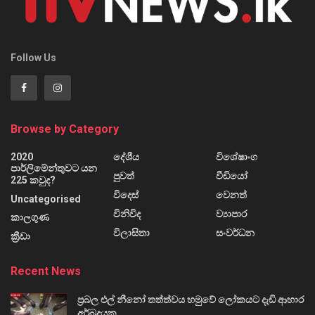
Follow Us
Browse by Category
2020
දේශීය
විශේෂාංග
පාර්ලිමේන්තුවට යන
පුවත්
වීඩියෝ
225 කවුද?
විදෙස්
වෙනත්
Uncategorised
විනිවිද
ව්‍යාපාර
කාලගුණ
විලාසිතා
සංවර්ධන
ක්‍රීඩා
Recent News
ප්‍රබල එල් නීනෝ තත්ත්වය හමුවේ ලෝකයට දැඩි ආහාර
අර්බුදයක