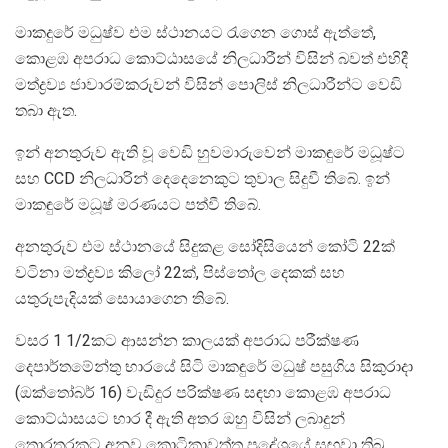
මාකදුරේ මධුෂ්ව එම ස්ථානයට රැගෙන ගොස් ඇත්තේ,
කොළඹ අපරාධ කොට්ඨාසයේ නිලධාරීන් විසින් බවත් එහිදී
මත්ද්‍රව්‍ය ජාවාරම්කරුවන් විසින් පොලිස් නිලධාරීන්ට වෙඩි
තබා ඇත.
ඉන් අනතුරුව ඇති වූ වෙඩි හුවමාරුවෙන් මාකඳුරේ මධූෂ්ට
සහ CCD නිලධාරින් දෙදෙනෙකුට තුවාල සිදුවී තිබේ. ඉන්
මාකඳුරේ මධූෂ් මරණයට පත්වී තිබේ.
අනතුරුව එම ස්ථානයේ සිදුකළ සෝදිසියෙන් කෝටි 22ක්
වටිනා මත්ද්‍රව්‍ය කිලෝ 22ක්, පිස්තෝල දෙකක් සහ
යතුරුපැදියක් සොයාගෙන තිබේ.
වසර 1 1/2කට ආසන්න කාලයක් අපරාධ පරීක්ෂණ
දෙපාර්තමේන්තු භාරයේ සිටි මාකඳුරේ මධුෂ් පසුගිය සිකුරාදා
(ඔක්තෝබර් 16) වැඩිදුර පරික්ෂණ සඳහා කොළඹ අපරාධ
කොට්ඨාසයට භාර දී ඇති අතර ඔහු විසින් ලබාදුන්
තොරතුරකට අනුව කොටිකාවත්ත ප්‍රදේශයේ සඟවා තිබූ