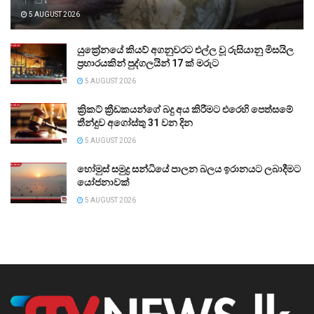
5 AUGUST 2026
යුක්‍රේනයේ කියව් අගනුවරට එල්ල වූ රුසියානු මිසයිල
ප්‍රහාරයකින් පුද්ගලයින් 17 ක් මරුට
5 AUGUST 2026
ක්‍රිකට් ක්‍රීඩකයන්ගේ බදු අය කිරීමට එරෙහි පෙත්සමේ
තීන්දුව අගෝස්තු 31 වන දින
5 AUGUST 2026
හෝමුස් සමුද්‍ර සන්ධියේ පාලන බලය ඉරානයට ලබාදීමට
යෝජනාවක්
5 AUGUST 2026