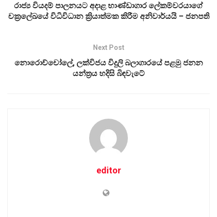
රාජ්‍ය වියදම් පාලනයට අදාළ භාණ්ඩාගාර ලේකම්වරයාගේ
චක්‍රලේඛයේ විධිවිධාන ක්‍රියාත්මක කිරීම අනිවාර්යයි – ජනපති
Next Post
නොරොච්චෝලේ, ලක්විජය විදුලි බලාගාරයේ පළමු ජනන
යන්ත්‍රය හදිසි බිඳවැ‍ටේ
editor