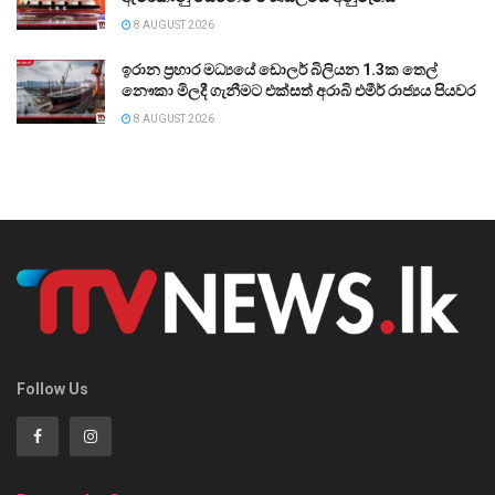
8 AUGUST 2026
ඉරාන ප්‍රහාර මධ්‍යයේ ඩොලර් බිලියන 1.3ක තෙල්
නෞකා මිලදී ගැනීමට එක්සත් අරාබි එමීර් රාජ්‍යය පියවර
8 AUGUST 2026
Follow Us