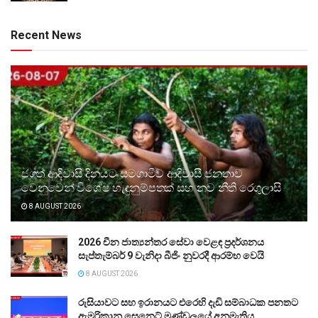
Recent News
ජගත් ආදිවාසි දිනයට සමගාමීව ආදිවාසී ජනතාව
වෙනුවෙන් විශේෂ හැඳුනුම්පතක් සහ නව නීති රෙගුලාසි
8 AUGUST 2026
2026 චීන ජාත්‍යන්තර සේවා වෙළඳ ප්‍රදර්ශනය
සැප්තැම්බර් 9 වැනිදා බීජිං නුවරදී ආරම්භ වෙයි
8 AUGUST 2026
රුසියාවට සහ ඉරානයට එරෙහි දැඩි සම්බාධක පනතට
ඇමරිකානු සෙනෙට් මණ්ඩලයේ අනුමැතිය