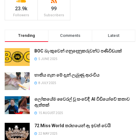
23.9k
99
Followers
Subscribers
Trending
Comments
Latest
BOC බැංකුවෙන් ගනුදෙනුකරුවන්ට පණිවිඩයක්
5 JUNE 2025
භාතිය ගැන මේ දැන් ලැබුණු ආරංචිය
8 JULY 2025
ලෝකයේම වෛරල් වූ සංවේදී AI වීඩියෝවේ කතාව
ඇත්තක්
15 AUGUST 2025
72 Miss World තරඟයෙන් ඈ ඉවත් වෙයි
22 MAY 2025