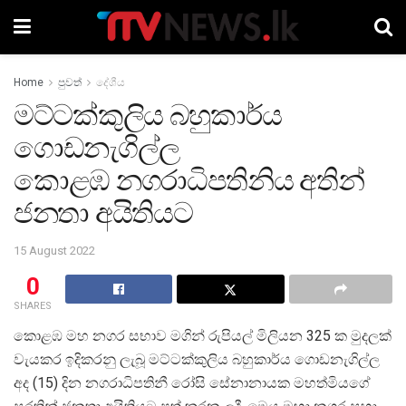
Home
පුවත්
දේශීය
මට්ටක්කුලිය බහුකාර්ය
ගොඩනැගිල්ල
කොළඹ නගරාධිපතිනිය අතින්
ජනතා අයිතියට
15 August 2022
0
SHARES
කොළඹ මහ නගර සභාව මගින් රුපියල් මිලියන 325 ක මුදලක්
වැයකර ඉදිකරනු ලැබූ මට්ටක්කුලිය බහුකාර්ය ගොඩනැගිල්ල
අද (15) දින නගරාධිපතිනී රෝසි සේනානායක මහත්මියගේ