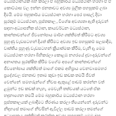
මධ්‍යස්ථානයක් බිහි කරලා ඒ බහුකාර්ය මධ්‍යස්ථාන හරහා ඒ ඒ
කොට්ඨාස වල ඉන්න ජනතාවට අවශ්‍ය මුලික පහසුකම් ලබා
දීමයි. මේම බහුකාර්ය මධ්‍යස්ථාන හරහා පෙර පාසල්, දිවා
සුරකුම් මධ්‍යස්ථාන, පුස්තකාල , විශේෂ අවශ්‍යතා ඇති දරුවන්
සඳහා අධ්‍යාපනික ස්ථාන, කායවර්ධන මධ්‍යස්ථාන,
කාන්තාවන්ගේ ජීවනෝපාය මාර්ග ශක්තිමත් කිරීමට අවශ්‍ය
පුහුණු වැඩසටහන් දියත් කිරීමට අවශ්‍ය ඉඩ පහසුකම් සලසාදීම,
වෘත්තිය පුහුණු වැඩසටහන් ක්‍රියාත්මක කිරීම, වැනි දෑ මෙම
මධ්‍යස්ථාන හරහා බිහිකරලා කොළඹ නගරයේ දුවා දරුවන්ගේ
අනාගතය සුරක්ෂිත කිරීම වගේම අපගේ කාන්තාවන්ගේ
ජීවනෝපාය ශක්තිමත් මාගේ එකම අභිප්‍රාය වෙනවා.සමහර
ප්‍රදේශවල ජනතාව ඉතාම කුඩා ඉඩ කඩක තමයි ජීවත්
වෙන්නේ. සමහරුන්ගේ නිවස ඇතුළේ පාඩම් කරන්න වත්
ළමුන්ට ඉඩ කඩක් නැහැ. මෙවැනි තත්වයක් යටතේ ඒක
හඳුනාගෙන තමයි මේම බහුකාර්ය මධ්‍යස්ථාන හරහා
පුස්තකාලයක් ලබාදීමට තීරණය කරලා තියෙන්නේ. දරුවන්ට
නිදහසේ තමාගේ නිවසින් ඇවිල්ල පාඩම් කරලා තමන්ගේ
අධ්‍යාපනය ශක්තිමත් කරන්න අවශ්‍ය පහසුකම් මෙම බහු