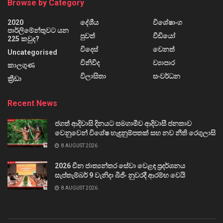
Browse by Category
2020
දේශීය
විශේෂාංග
පාර්ලිමේන්තුවට යන
පුවත්
වීඩියෝ
225 කවුද?
විදෙස්
වෙනත්
Uncategorised
විනිවිද
ව්‍යාපාර
කාලගුණ
විලාසිතා
සංවර්ධන
ක්‍රීඩා
Recent News
ජගත් ආදිවාසි දිනයට සමගාමීව ආදිවාසී ජනතාව
වෙනුවෙන් විශේෂ හැඳුනුම්පතක් සහ නව නීති රෙගුලාසි
8 AUGUST 2026
2026 චීන ජාත්‍යන්තර සේවා වෙළඳ ප්‍රදර්ශනය
සැප්තැම්බර් 9 වැනිදා බීජිං නුවරදී ආරම්භ වෙයි
8 AUGUST 2026