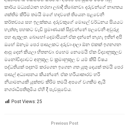
කාර්ය මධ්‍යස්ථාන හරහා ලබාදී තිබෙනවා. දරුවන්ගේ නාගතය
ශක්තිම කිරිම තමයි මගේ හදවතේ තියෙන පළවෙනි
කර්තව්‍යය සහ ඉලක්කය. දරුවකුගේ මොලේ වර්ධනය සියයට
හැත්තෑ පහකට වැඩි ප්‍රමාණයක් සිදුවන්නේ පලවෙනි අවුරුදු
පහ ඇතුලත. බොහෝ දෙමාපියන් ඒක දන්නේ නැහැ ඉතින් අපි
ඔහේ ඕනෑම පෙර පාසලකට දරුවා දාලා ඕන එකක් ඉගනගන
ආපු දෙන් කියලා හිතනවා. එහෙම නෙමෙයි ඒක විද්‍යානුකූලව
මනෝවිද්‍යාවට අනුකූල ව ක්‍රමානුකූල ව යම් කිසි විෂය
පද්ධතියක් පදනම් කරගෙන ඉගෙන ගත යුතු දෙයක් තමයි පෙර
පාසල් අධ්‍යාපනය කියන්නේ. ඒක හරියාකාරව හරි
නියාමනයකි යුක්තව කිරිම තමයි අපගේ වගකීම ඇයි
නගරාධිපතිතුමිය ඒහි දී පැවසුවේය.
Post Views:
25
Previous Post