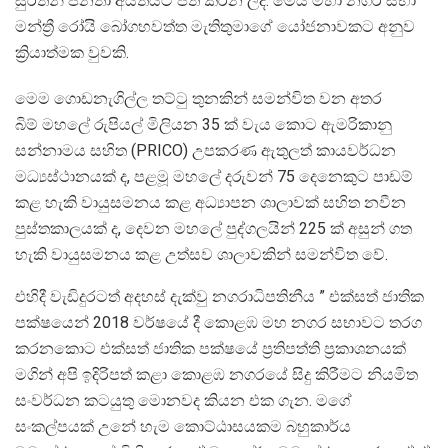
සුරතින් ජනතා අයිතියට පත් කරන ලදී. මෙය මහා නගර සභා
මන්ත්‍රී රෝයි බෝගහවත්ත මැතිතුමාගේ යෝජනාවකට අනුව
ක්‍රියාත්මක වුවකි.
මෙම ගොඩනැගිල්ල තට්ටු තුනකින් සමන්විත වන අතර
බිම් මහලේ රුපියල් මිලියන 35 ක් වැය කොට ඇමරිකානු
සන්නාමය සහිත (PRICO) උපකරණ ඇතුලත් කායවර්ධන
මධ්‍යස්ථානයක් ද, පළමූ මහලේ දරුවන් 75 දෙනෙකුට පාඩම්
කළ හැකි වායුසමනය කළ අධ්‍යාපන ශාලාවක් සහිත නවීන
පුස්තකාලයක් ද, දෙවන මහලේ පුද්ගලයින් 225 ක් අසුන් ගත
හැකි වායුසමනය කළ උත්සව ශාලාවකින් සමන්විත වේ.
එහිදී වැඩිදුරටත් අදහස් දැක්වු නගරාධිපතිනීය ” එක්සත් ජාතික
පක්ෂයෙන් 2018 වර්ෂයේ දී කොළඹ මහ නගර සභාවට තරග
කරනකොට එක්සත් ජාතික පක්ෂයේ ප්‍රතිපත්ති ප්‍රකාශනයක්
මගින් අපි ඉදිරිපත් කළා කොළඹ නගරයේ සිදු කිරීමට නියමිත
සංවර්ධන කටයුතු මොනවද කියන එක ගැන. මගේ
සංකල්පයක් උනේ හැම කොට්ඨාසයකම බහුකාර්ය