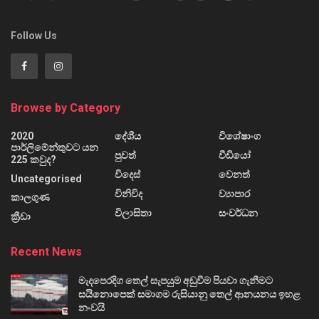
Follow Us
Browse by Category
2020
දේශීය
විශේෂාංග
පාර්ලිමේන්තුවට යන
පුවත්
වීඩියෝ
225 කවුද?
විදෙස්
වෙනත්
Uncategorised
විනිවිද
ව්‍යාපාර
කාලගුණ
විලාසිතා
සංවර්ධන
ක්‍රීඩා
Recent News
මැදපෙරදිග තෙල් සැපයුම අඩුවීම පියවා ගැනීමට
සයිනොපෙක් සමාගම රුසියානු තෙල් ආනයනය ඉහළ
නංවයි