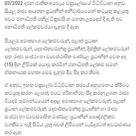
03/2022 දරන ජාතික අයවැය චක්‍රලේඛයේ විධිවිධාන අනුව
සියලු රාජ්‍ය ආයතන ප්‍රධානීන් අනිවාර්යයෙන් කටයුතු කළයුතු
බවට ජනාධිපති රනිල් වික්‍රමසිංහ මහතා උපදෙස් දී ඇති බව
ජනාධිපති ලේකම්වරයා දැනුම් දී ඇත.
සියලුම අමාත්‍යාංශ ලේකම්වරුන්, පළාත් ප්‍රධාන
ලේකම්වරුන්, දෙපාර්තමේන්තු ප්‍රධානීන්, දිස්ත්‍රික් ලේකම්වරුන්
සහ රාජ්‍ය සංස්ථා හා ව්‍යවස්ථාපිත මණ්ඩල ප්‍රධානීන් වෙත අද
(15) දින ලිපියක් යොමු කරමින් ජනාධිපති ලේකම් සමන්
ඒකනායක මහතා මෙම දැනුම් දීම සිදු කර තිබේ.
ඒ අනුව, ඉහත චක්‍රලේඛ විධිවිධාන තරයේ අනුගමනය කිරීමට
කටයුතු කරන ලෙසත්, එයට පරිභාහිරව සිදු කරනු ලබන රාජ්‍ය
වියදම් සම්බන්ධයෙන් අදාළ අමාත්‍යාංශ ලේකම්වරුන්, පළාත්
ප්‍රධාන ලේකම්වරුන්, දෙපාර්තමේන්තු ප්‍රධානීන් හා රාජ්‍ය
සංස්ථා හා ව්‍යවස්ථාපිත මණ්ඩල ප්‍රධානීන් පෞද්ගලිකව
වගකීමට බැඳි සිටිය යුතු බවත් ලිපියෙන් වැඩිදුරටත් අවධාරණය
කර ඇත.