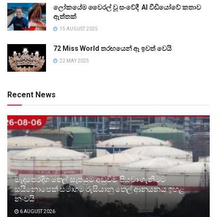
ලෝකයේම වෛරල් වූ සංවේදී AI වීඩියෝවේ කතාව
ඇත්තක්
15 AUGUST 2025
72 Miss World තරඟයෙන් ඈ ඉවත් වෙයි
22 MAY 2025
Recent News
මැදපෙරදිග තෙල් සැපයුම අඩුවීම පියවා ගැනීමට
සයිනොපෙක් සමාගම රුසියානු තෙල් ආනයනය ඉහළ
නංවයි
6 AUGUST 2026