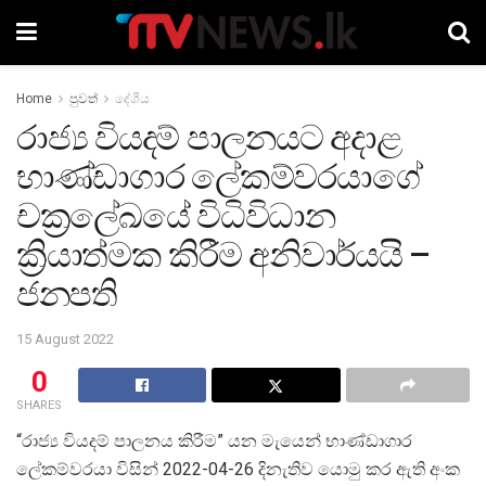
Home
පුවත්
දේශීය
රාජ්‍ය වියදම් පාලනයට අදාළ
භාණ්ඩාගාර ලේකම්වරයාගේ
චක්‍රලේඛයේ විධිවිධාන
ක්‍රියාත්මක කිරීම අනිවාර්යයි –
ජනපති
15 August 2022
0
SHARES
“රාජ්‍ය වියදම් පාලනය කිරීම” යන මැයෙන් භාණ්ඩාගාර
ලේකම්වරයා විසින් 2022-04-26 දිනැතිව යොමු කර ඇති අංක