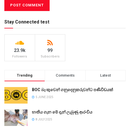
Stay Connected test
23.9k
99
Followers
Subscribers
Trending
Comments
Latest
BOC බැංකුවෙන් ගනුදෙනුකරුවන්ට පණිවිඩයක්
5 JUNE 2025
භාතිය ගැන මේ දැන් ලැබුණු ආරංචිය
8 JULY 2025