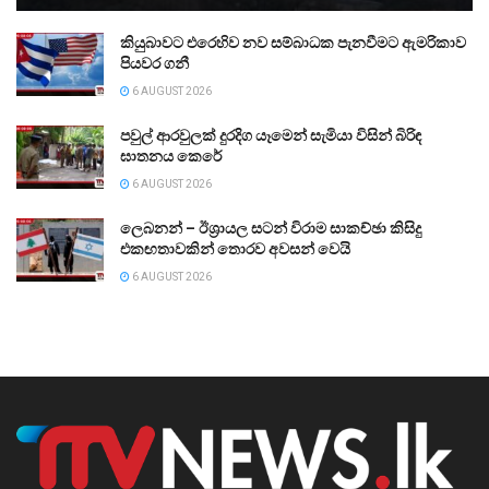
කියුබාවට එරෙහිව නව සම්බාධක පැනවීමට ඇමරිකාව
පියවර ගනී
6 AUGUST 2026
පවුල් ආරවුලක් දුරදිග යෑමෙන් සැමියා විසින් බිරිඳ
ඝාතනය කෙරේ
6 AUGUST 2026
ලෙබනන් – ඊශ්‍රායල සටන් විරාම සාකච්ඡා කිසිදු
එකඟතාවකින් තොරව අවසන් වෙයි
6 AUGUST 2026