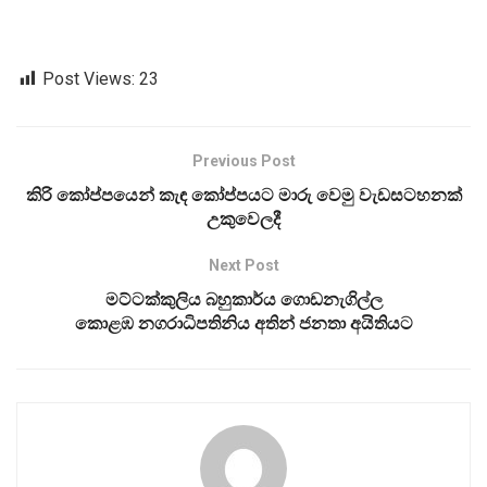
Post Views:
23
Previous Post
කිරි කෝප්පයෙන් කැඳ කෝප්පයට මාරු වෙමු වැඩසටහනක්
උකුවෙලදී
Next Post
මට්ටක්කුලිය බහුකාර්ය ගොඩනැගිල්ල
කොළඹ නගරාධිපතිනිය අතින් ජනතා අයිතියට