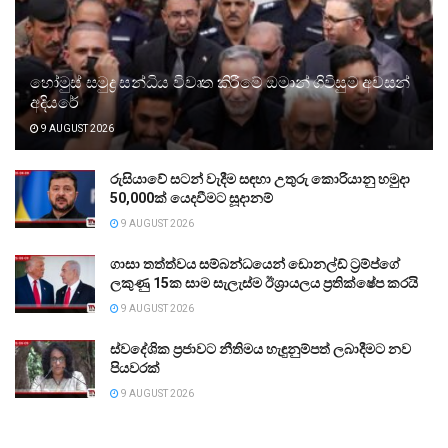
හෝමුස් සමුද්‍ර සන්ධිය විවෘත කිරීමේ ඔමාන් ගිවිසුම අවසන්
අදියරේ
9 AUGUST 2026
රුසියාවේ සටන් වැදීම සඳහා උතුරු කොරියානු හමුදා
50,000ක් යෙදවීමට සූදානම්
9 AUGUST 2026
ගාසා තත්ත්වය සම්බන්ධයෙන් ඩොනල්ඩ් ට්‍රම්ප්ගේ
ලකුණු 15ක සාම සැලැස්ම ඊශ්‍රායලය ප්‍රතික්ෂේප කරයි
9 AUGUST 2026
ස්වදේශික ප්‍රජාවට නීතිමය හැඳුනුම්පත් ලබාදීමට නව
පියවරක්
9 AUGUST 2026