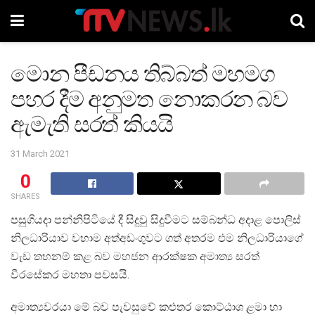
මොන පීඩනය තිබ්බත් මහමග
පහර දීම අනුමත නොකරන බව
ඇමැති සරත් කියයි
31 March 2021
0
SHARES
පසුගියදා පන්නිපිටියේ දී සිදුවු සිදුවීමට සම්බන්ධ අදාළ පොලිස්
නිලධාරියාව වහාම අත්අඩංගුවට ගත් අතරම එම නිලධාරියාගේ
වැඩ තහනම් කළ බව මහජන ආරක්ෂක අමාත්‍ය සරත්
වීරසේකර මහතා පවසයි.
අමාත්‍යවරයා මේ බව පැවසුවේ කළුතර කොට්ඨාශ ළමා හා