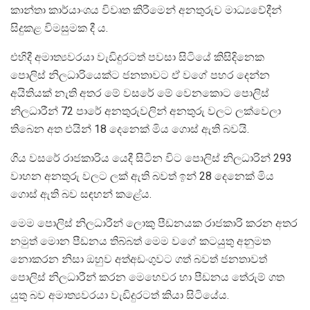
කාන්තා කාර්යාංශය විවෘත කිරීමෙන් අනතුරුව මාධ්‍යවේදීන්
සිදුකළ විමසුමක දී ය.
එහිදී අමාත්‍යවරයා වැඩිදුරටත් පවසා සිටියේ කිසිදිනෙක
පොලිස් නිලධාරියෙක්ට ජනතාවට ඒ වගේ පහර දෙන්න
අයිතියක් නැති අතර මේ වසරේ මේ වෙනකොට පොලිස්
නිලධාරීන් 72 පාරේ අනතුරුවලින් අනතුරු වලට ලක්වෙලා
තිබෙන අත එයින් 18 දෙනෙක් මිය ගොස් ඇති බවයි.
ගිය වසරේ රාජකාරිය යෙදී සිටින විට පොලිස් නිලධාරින් 293
වාහන අනතුරු වලට ලක් ඇති බවත් ඉන් 28 දෙනෙක් මිය
ගොස් ඇති බව සඳහන් කළේය.
මෙම පොලිස් නිලධාරීන් ලොකු පීඩනයක රාජකාරි කරන අතර
නමුත් මොන පීඩනය තිබ්බත් මෙම වගේ කටයුතු අනුමත
නොකරන නිසා ඔහුව අත්අඩංගුවට ගත් බවත් ජනතාවත්
පොලිස් නිලධාරීන් කරන මෙහෙවර හා පීඩනය තේරුම් ගත
යුතු බව අමාත්‍යවරයා වැඩිදුරටත් කියා සිටියේය.