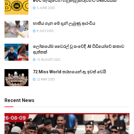
BOC බැංකුවෙන් ගනුදෙනුකරුවන්ට පණිවිඩයක්
5 JUNE 2025
භාතිය ගැන මේ දැන් ලැබුණු ආරංචිය
8 JULY 2025
ලෝකයේම වෛරල් වූ සංවේදී AI වීඩියෝවේ කතාව
ඇත්තක්
15 AUGUST 2025
72 Miss World තරඟයෙන් ඈ ඉවත් වෙයි
22 MAY 2025
Recent News