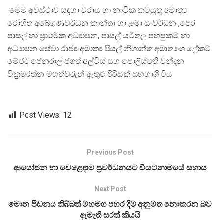
මෙම අවස්ථාව සඳහා වරාය හා නාවික කටයුතු අමාත්‍ය
රෝහිත අබේගුණවර්ධන කාන්තා හා ළමා සංවර්ධන ,පෙර
පාසල් හා ප්‍රාථමික අධ්‍යාපන, පාසල් යටිතල පහසුකම් හා
අධ්‍යාපන සේවා රාජ්‍ය අමාත්‍ය පියල් නිශාන්ත අමාත්‍යංශ ලේකම්
මේජර් ජෙනරාල් ජගත් අල්විස් සහ පොලිස්පති චන්දන
වික්‍රමරත්න මහත්වරුන් ඇතුළු පිරිසක් සහභාගි විය
Post Views:
12
Previous Post
ආයෝජන හා වෙළෙඳාම ප්‍රවර්ධනයට වියට්නාමයේ සහාය
Next Post
මොන පීඩනය තිබ්බත් මහමග පහර දීම අනුමත නොකරන බව
ඇමැති සරත් කියයි