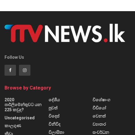
Follow Us
Browse by Category
2020
දේශීය
විශේෂාංග
පාර්ලිමේන්තුවට යන
පුවත්
වීඩියෝ
225 කවුද?
විදෙස්
වෙනත්
Uncategorised
විනිවිද
ව්‍යාපාර
කාලගුණ
විලාසිතා
සංවර්ධන
ක්‍රීඩා