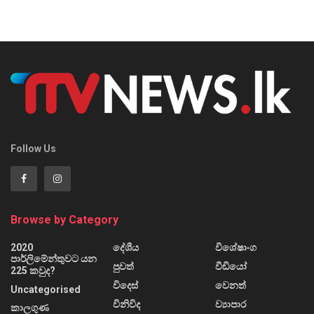
Follow Us
Browse by Category
2020
දේශීය
විශේෂාංග
පාර්ලිමේන්තුවට යන
පුවත්
වීඩියෝ
225 කවුද?
විදෙස්
වෙනත්
Uncategorised
විනිවිද
ව්‍යාපාර
කාලගුණ