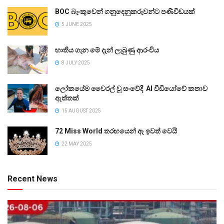
BOC බැංකුවෙන් ගනුදෙනුකරුවන්ට පණිවිඩයක්
5 JUNE 2025
භාතිය ගැන මේ දැන් ලැබුණු ආරංචිය
8 JULY 2025
ලෝකයේම වෛරල් වූ සංවේදී AI වීඩියෝවේ කතාව
ඇත්තක්
15 AUGUST 2025
72 Miss World තරඟයෙන් ඈ ඉවත් වෙයි
22 MAY 2025
Recent News