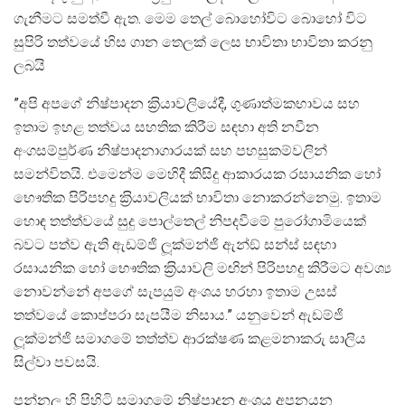
ගැනීමට සමත්වී ඇත. මෙම තෙල් බොහෝවිට බොහෝ විට
සුපිරි තත්වයේ හිස ගාන තෙලක් ලෙස භාවිතා භාවිතා කරනු
ලබයි
”අපි අපගේ නිෂ්පාදන ක‍්‍රියාවලියේදී, ගුණාත්මකභාවය සහ
ඉතාම ඉහළ තත්වය සහතික කිරීම සඳහා අති නවීන
අංගසම්පුර්ණ නිෂ්පාදනාගාරයක් සහ පහසුකම්වලින්
සමන්විතයි. එමෙන්ම මෙහිදී කිසිදු ආකාරයක රසායනික හෝ
භෞතික පිරිපහදු ක‍්‍රියාවලියක් භාවිතා නොකරන්නෙමු. ඉතාම
හොඳ තත්ත්වයේ සුදු පොල්තෙල් නිපදවීමේ පුරෝගාමියෙක්
බවට පත්ව ඇති ඇඩම්ජි ලූක්මන්ජි ඇන්ඞ් සන්ස් සඳහා
රසායනික හෝ භෞතික ක‍්‍රියාවලි මඟින් පිරිපහදු කිරීමට අවශ්‍ය
නොවන්නේ අපගේ සැපයුම් අංශය හරහා ඉතාම උසස්
තත්වයේ කොප්පරා සැපයීම නිසාය.” යනුවෙන් ඇඩම්ජි
ලූක්මන්ජි සමාගමේ තත්ත්ව ආරක්ෂණ කළමනාකරු සාලිය
සිල්වා පවසයි.
පන්නල හි පිහිටි සමාගමේ නිෂ්පාදන අංශය අපනයන