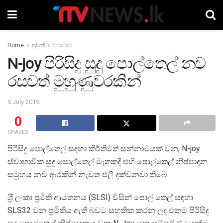
Home
පුවත්
ව්‍යාපාර
N-joy පිරිසිදු සුදු පොල්තෙල් නව
රසවත් මුහුණුවරකින්
5 July 2019
0
SHARES
පිරිසිදු පොල්තෙල් සඳහා කීර්තිමත් සන්නාමයක් වන, N-joy
ස්වාභාවික සුදු පොල්තෙල් මෑතකදී එහි පොල්තෙල් නිෂ්පාදන
සමුහය නව ආරකින් නැවත එලි දක්වනවා තිබේ.
ශ‍්‍රී ලංකා ප‍්‍රමිති ආයතනය (SLSI) විසින් පොල් තෙල් සඳහා
SLS32 වන ප‍්‍රමිතිය ඇති බවට සහතික කරන ලද එකම පිරිසිදු