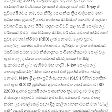
පොල්තෙල් 2001 දී වෙළඳපොළට හඳුන්වා දුන් දින සිට
පාරිභෝගික විශ්වාසය දිනාගත් නිෂ්පාදනයක් වේ. N-joy හි
සුවිශේෂීත්වය නම්, එය කිසිදු රසායනික ක‍්‍රියාවලියකට හෝ
අධික තාප ක‍්‍රියාවලියකට භාජනය කිරීමකින් තොරව නිපදවන
ස්වාභාවික, ආහාර පිසීම සඳහා පාවිච්චි කල හැකි පොල්තෙල්
වර්ගයක් වීමයි . එය පිරිපහදු කිරීම, වර්ණය වෙනස් කිරීම හෝ
සුවඳ වෙනස් කිරීමට (RBD) ලක් නොවේ. ලොව පුරාම
පොල්වල සෞඛ්‍ය සම්පන්නභාවය පිළිබඳව නැවත කතිකාවක්
මතුවීමත් සමඟ මෙම නිෂ්පාදනය පාරිභෝගිකයාට පොල් වල
ඇති සියලූ ගුණාංග නොවෙනස් ස්වරූපයෙන් පිරිසිදු
ආකාරයෙන් ලබා ගැනීමට මඟ පාදයි . N-joy පොල්තෙල්
කොලෙස්ටරෝල් රහිත වන අතර එහි ට‍්‍රාන්ස් මේදය අඩංගු
නොවේ. N-joy ශ‍්‍රී ලංකා ප‍්‍රමිති ආයතනය (SLSI) විසින් සහතික
කර ඇත SLS 32 ප‍්‍රමිතියට අනුව නිපදවන අතර සමාගම ISO
22000 ආහාර සුරක්ෂිතතා ජාත්‍යන්තර ක‍්‍රමවේදයට ට අනුව
නිෂ්පාදන සිදුකරයි. මෙයට අමතරව, සමාගමේ අගය එකතු
කරන ලද පොල්තෙල් සඳහා දිගූ කාලීන සන්නාමයක් වන ”ඩබල්
පාම්” දකුණු ආසියාවේ ප‍්‍රමුඛ වෙළඳපොල කොටසක් අත්පත්කර