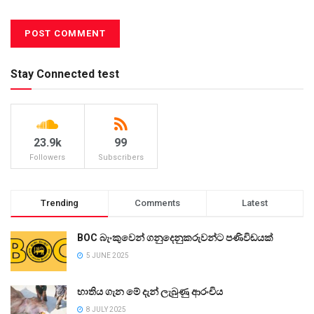
Stay Connected test
23.9k
99
Followers
Subscribers
Trending
Comments
Latest
BOC බැංකුවෙන් ගනුදෙනුකරුවන්ට පණිවිඩයක්
5 JUNE 2025
භාතිය ගැන මේ දැන් ලැබුණු ආරංචිය
8 JULY 2025