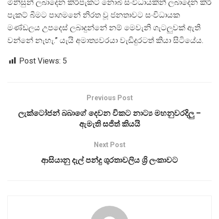
මිනිසුන් ලබාදෙන කිරිපැකට් නොබී සංවිධායකින් ලබාදෙන කිරි
පැකට් බීමට පාගමනේ නිරත වූ ජනතාවට සංවිධායක
මණ්ඩලය උපදෙස් ලබාදුන්නේ නම් මෙවැනි ගැටලුවක් ඇති
වන්නේ නැහැ.” යැයි අමාත්‍යවරයා වැඩිදුරටත් කියා සිටියේය.
Post Views:
5
Previous Post
ලැක්ටෝජන් බබාගේ දෙවන විකට නාට්‍ය මහනුවරදිලු –
ඇමැති සජිත් කියයි
Next Post
ආසියානු දැල් පන්දු ශුරතාවලිය ශ්‍රි ලංකාවට