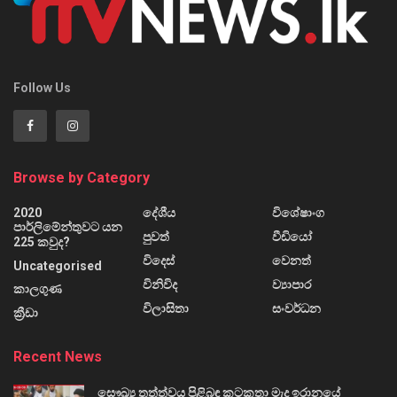
Follow Us
Browse by Category
2020
දේශීය
විශේෂාංග
පාර්ලිමේන්තුවට යන
පුවත්
වීඩියෝ
225 කවුද?
විදෙස්
වෙනත්
Uncategorised
විනිවිද
ව්‍යාපාර
කාලගුණ
විලාසිතා
සංවර්ධන
ක්‍රීඩා
Recent News
සෞඛ්‍ය තත්ත්වය පිළිබඳ කටකතා මැද ඉරානයේ