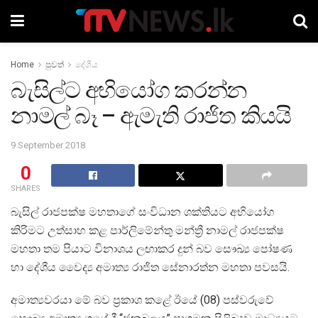
Home
පුවත්
දේශීය
බැසිල්ට අභියෝග කරන්න
නාමල් බෑ – ඇමැති රාජිත කියයි
9 September 2018
0
SHARES
බැසිල් රාජපක්ෂ මහතාගේ සංවිධාන ශක්තියට අභියෝග
කිරිමට උත්සාහ කළ පාර්ලිමේන්තු මන්ත්‍රී නාමල් රාජපක්ෂ
මහතා තම පියාට විනාශය ලඟාකර දුන් බව සෞඛ්‍ය පෝෂණ
හා දේශීය වෛද්‍ය අමාත්‍ය රාජිත සේනාරත්න මහතා පවසයි.
අමාත්‍යවරයා මේ බව ප්‍රකාශ කළේ ඊයේ (08) පස්වරුවේ