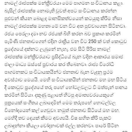
නාමල් රාජපක්ෂ මන්ත්‍රීවරයා මෙම පාගමන සංවිධානය කළා.
බැසිල් රාජපක්ෂ නොමැති වුවත් අපට සංවිධානය කරන්න
පුළුවන් කියන බොළද මානසිකත්වයෙන් කටයුතු කිරීම නිසා
නාමල් රාජපක්ෂ මහතා මේ වන විට අත පුච්චාගෙන සිටිනවා.
රජය පෙරලා දමා නව රජයක් බිහි කරන බව ප්‍රකාශ කරමින්
පැමිණි ජනතාවගෙන් එදින රාත්‍රිය වන විට 250 ක් වත් කොටුව
ප්‍රදේශයේ දක්නට ලැබුනේ නැහැ. එම සිටි පිරිස නාමල්
රාජපක්ෂ මන්ත්‍රීවරයාට ප්‍රසිද්ධියේ බැන වදින ආකාරය සමාජ
ජාලා මාධ්‍ය ඔස්සේ ප්‍රචාරය කර තිබෙනවා. රාජ්‍ය විරෝධී
පාගමනකට සංවිධායකයින්ට ජනතාව බැන වැදුනු ප්‍රථම
අවස්ථාව මෙයයි. මෙහි සංවිධායකයින් ජනතාව මහ මඟ සිටිය
දී කොටුව ප්‍රදේශයේ තරු පහේ හෝටලවලට වී මත්පැන් පානය
කරමින් සිටියා. දකුණු පළාතේ හිටපු අමාත්‍යවරයෙකුගේ
පුත්‍රයෙක් සංගීතය ලබාදෙමින් මෙම තරුපහේ හොටල්වල
විනෝදයෙන් කල් ගෙවුවා. නමුත් ජනතාව සිටියේ මහ මඟ.
මෙහිදී තව දෙයක් කීමට අවශ්‍යයි. විෂ සහිත කිරි පැකට්
ලබාදුන්නා කියලා චෝදනාවක් එල්ල කරනවා. පාරේ සිටින