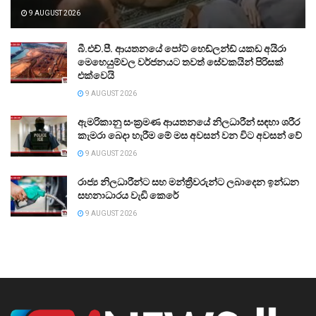
9 AUGUST 2026
බී.එච්.පී. ආයතනයේ පෝට් හෙඩ්ලන්ඩ් යකඩ අයිරා
මෙහෙයුම්වල වර්ජනයට තවත් සේවකයින් පිරිසක්
එක්වෙයි
9 AUGUST 2026
ඇමරිකානු සංක්‍රමණ ආයතනයේ නිලධාරීන් සඳහා ශරීර
කැමරා බෙදා හැරීම මේ මස අවසන් වන විට අවසන් වේ
9 AUGUST 2026
රාජ්‍ය නිලධාරීන්ට සහ මන්ත්‍රීවරුන්ට ලබාදෙන ඉන්ධන
සහනාධාරය වැඩි කෙරේ
9 AUGUST 2026