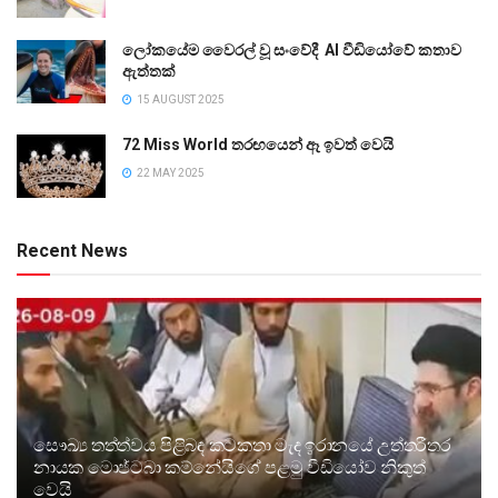
ලෝකයේම වෛරල් වූ සංවේදී AI වීඩියෝවේ කතාව
ඇත්තක්
15 AUGUST 2025
72 Miss World තරඟයෙන් ඈ ඉවත් වෙයි
22 MAY 2025
Recent News
සෞඛ්‍ය තත්ත්වය පිළිබඳ කටකතා මැද ඉරානයේ උත්තරීතර
නායක මොජ්ටබා කම්නේයිගේ පළමු වීඩියෝව නිකුත්
වෙයි