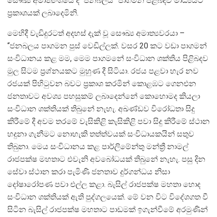
සෞඛ්‍ය අමාත්‍යංශයේ දී “ජනබලය” පාගමන පිළිබදව මාධ්‍යයට
ප්‍රකාශයක් ලබාදෙමිනි.
මෙහිදී වැඩිදුරටත් අදහස් දැක් වූ සෞඛ්‍ය අමාත්‍යවරයා –
“ජනබලය පාගමන පුස් වෙඩිල්ලක්. වසර 20 කට වඩා පාගමන්
සංවිධානය කළ මම, මෙම පාගමනේ සංවිධාන ශක්තිය පිළිබදව
මුල සිටම ප්‍රශ්නයකට මුහුණ දී සිටියා. රජය පළවා හැර නව
රජයක් පිහිටුවන බවට ප්‍රකාශ කරමින් කොළඹට ගෙනඑන
ජනතාවට අවශ්‍ය පහසුකම් ලබාදෙන්නේ කොහොමද කියලා
සංවිධාන ශක්තියක් තිබුනේ නැහැ. අඛණ්ඩව විරෝධතා සිදු
කිරීමේ දී අවම තරමේ වැසිකිළි කැසිකිළි පවා සිදු කිරීමේ ස්ථාන
හදුනා ගැනීමට නොහැකි තත්ත්වයක් සංවිධායකයින් සතුව
තිබුනා. මෙය සංවිධානය කළ පාර්ලිමේන්තු මන්ත්‍රී නාමල්
රාජපක්ෂ මහතාට එවැනි අවබෝධයක් තිබුනේ නැහැ. පසු දින
සේවා ස්ථාන කරා පැමිණි ජනතාව දුර්ගන්ධය නිසා
දෝෂාරෝපණ පවා එල්ල කළා. බැසිල් රාජපක්ෂ මහතා හොද
සංවිධාන ශක්තියක් ඇති පුද්ගලයෙක්. මේ වන විට විදේශගත වී
සිටින බැසිල් රාජපක්ෂ මහතාට පාඩමක් ඉගැන්වීමේ අරමුණින්