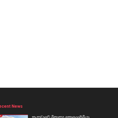
ecent News
කැනඩාවේ බ්‍රිතාන්‍ය කොලොම්බියා