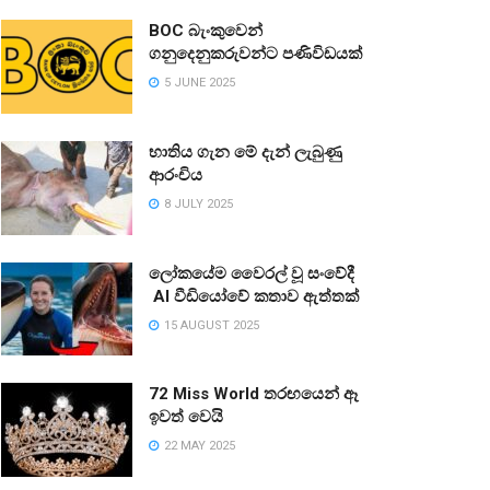
BOC බැංකුවෙන්
ගනුදෙනුකරුවන්ට පණිවිඩයක්
5 JUNE 2025
භාතිය ගැන මේ දැන් ලැබුණු
ආරංචිය
8 JULY 2025
ලෝකයේම වෛරල් වූ සංවේදී
AI වීඩියෝවේ කතාව ඇත්තක්
15 AUGUST 2025
72 Miss World තරඟයෙන් ඈ
ඉවත් වෙයි
22 MAY 2025