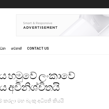
්ධන
වෙනත්
CONTACT US
වය හමුවේ ලංකාවේ
 අවිනිශ්චිතයි
 කරලා මහ බැංකු අධිපති කියයි