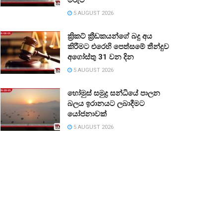
5 AUGUST 2026
ක්‍රිකට් ක්‍රීඩකයන්ගේ බදු අය
කිරීමට එරෙහි පෙත්සමේ තීන්දුව
අගෝස්තු 31 වන දින
5 AUGUST 2026
හෝමුස් සමුද්‍ර සන්ධියේ පාලන
බලය ඉරානයට ලබාදීමට
යෝජනාවක්
5 AUGUST 2026