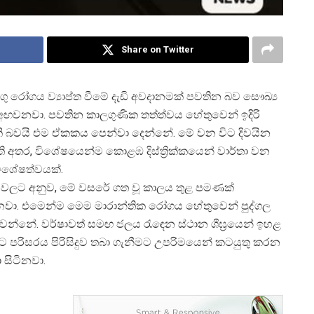
Share on Twitter
ෙංගු රෝගය ව්
යාප්ත වීමේ දැඩි අවදානමක් පවතින බව සෞඛ්
ු අඟවනවා. පවතින කාලගුණික තත්ත්වය හේතුවෙන් ඉදිරි
ැකි බවයි එම ඒකකය පෙන්වා දෙන්නේ. මේ වන විට දිවයින
ති අතර, විශේෂයෙන්ම කොළඹ දිස්ත්
රික්කයෙන් වාර්තා වන
විශේෂත්වයක්.
නවලට අනුව, මේ වසරේ ගත වූ කාලය තුළ පමණක්
ිබෙනවා. එමෙන්ම මෙම මාරාන්තික රෝගය හේතුවෙන් පුද්ගල
් වන්නේ. වර්ෂාවත් සමඟ ජලය රැඳෙන ස්ථාන ශීඝ්
රයෙන් ඉහළ
 පරිසරය පිරිසිදුව තබා ගැනීමට උපරිමයෙන් කටයුතු කරන
 සිටිනවා.