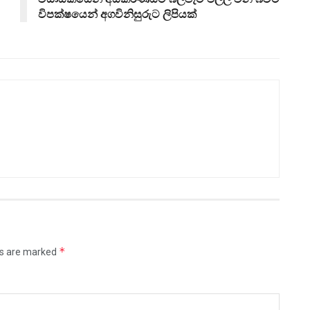
විපක්ෂයෙන් අගවිනිසුරුට ලිපියක්
*
ds are marked