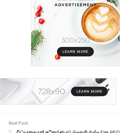
Next Post
විධායකයෙන් අධිකරණයට බලපෑම් එල්ල වන බවට