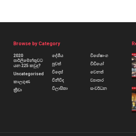
Browse by Category
R
2020
දේශීය
විශේෂාංග
පාර්ලිමේන්තුවට
පුවත්
වීඩියෝ
යන 225 කවුද?
විදෙස්
වෙනත්
Uncategorised
විනිවිද
ව්‍යාපාර
කාලගුණ
විලාසිතා
සංවර්ධන
ක්‍රීඩා