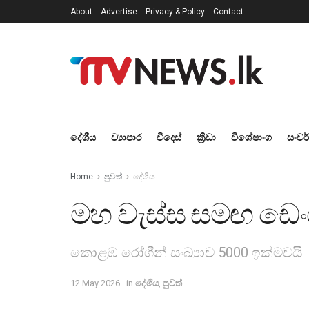
About
Advertise
Privacy & Policy
Contact
දේශීය
ව්‍යාපාර
විදෙස්
ක්‍රීඩා
විශේෂාංග
සංවර
Home
පුවත්
දේශීය
මහ වැස්ස සමඟ ඩෙ
කොළඹ රෝගීන් සංඛ්‍යාව 5000 ඉක්මවයි
12 May 2026
in
දේශීය
,
පුවත්