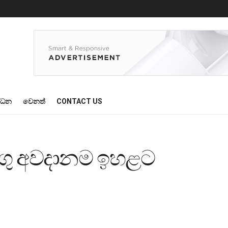
්ධන
වෙනත්
CONTACT US
ංගු අවදානම ඉහළට