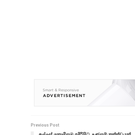
Previous Post
අල්ලස් කොමිසම ඉදිරිපිට උණුසුම් තත්ත්වයක්