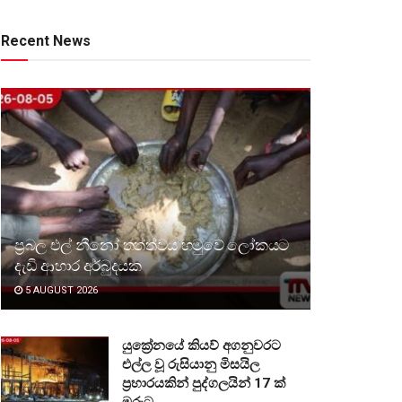
Recent News
ප්‍රබල එල් නීනෝ තත්ත්වය හමුවේ ලෝකයට
දැඩි ආහාර අර්බුදයක
5 AUGUST 2026
යුක්‍රේනයේ කියව් අගනුවරට
එල්ල වූ රුසියානු මිසයිල
ප්‍රහාරයකින් පුද්ගලයින් 17 ක්
මරුට