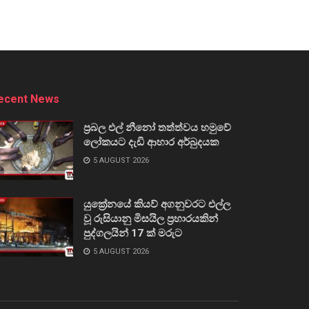
ecent News
ප්‍රබල එල් නීනෝ තත්ත්වය හමුවේ
ලෝකයට දැඩි ආහාර අර්බුදයක
5 AUGUST 2026
යුක්‍රේනයේ කියව් අගනුවරට එල්ල
වූ රුසියානු මිසයිල ප්‍රහාරයකින්
පුද්ගලයින් 17 ක් මරුට
5 AUGUST 2026