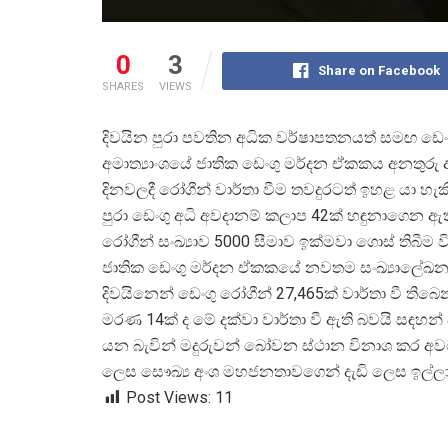
0
3
Share on Facebook
SHARES
VIEWS
දිවයින පුරා පවතින අධික වර්ෂාපතනයත් සමඟ ඩ
අමාත්
යාංශයේ ජාතික ඩෙංගු මර්දන ඒකකය අනතුර
දිනවලදී රෝගීන් වාර්තා වීම තවදුරටත් ඉහළ යා හ
පුරා ඩෙංගු අධි අවදානම් කලාප 42ක් හඳුනාගෙන ඇ
රෝගීන් සංඛ්
යාව 5000 සීමාව ඉක්මවා ගොස් තිබීම 
ජාතික ඩෙංගු මර්දන ඒකකයේ නවතම සංඛ්
යාලේඛ
දිවයිනෙන් ඩෙංගු රෝගීන් 27,465ක් වාර්තා වී ත
මරණ 14ක් ද මේ දක්වා වාර්තා වී ඇති බවයි සඳහන
යන බැවින් මදුරුවන් බෝවන ස්ථාන විනාශ කර අවට
ලෙස සෞඛ්
ය අංශ මහජනතාවගෙන් දැඩි ලෙස ඉල්ලා
Post Views:
11