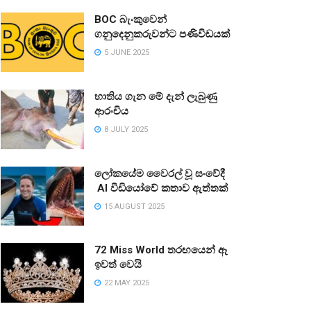
BOC බැංකුවෙන්
ගනුදෙනුකරුවන්ට පණිවිඩයක්
5 JUNE 2025
භාතිය ගැන මේ දැන් ලැබුණු
ආරංචිය
8 JULY 2025
ලෝකයේම වෛරල් වූ සංවේදී
AI වීඩියෝවේ කතාව ඇත්තක්
15 AUGUST 2025
72 Miss World තරඟයෙන් ඈ
ඉවත් වෙයි
22 MAY 2025