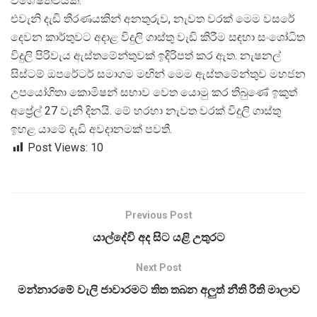
විශේෂත්වයකි.
එවැනි දැඩි තීරණයකින් අනතුරුව, නැවත වරක් මෙම වසරේ
දෙවන කාර්තුවට අදාළ විදුලි ගාස්තු වැඩි කිරීම සඳහා සංශෝධිත
විදුලි පිරිවැය ඇස්තමේන්තුවක් ඉදිරිපත් කර ඇත. නැෂනල්
සිස්ටම් ඔපරේටර් සමාගම මඟින් මෙම ඇස්තමේන්තුව මහජන
උපයෝගිතා කොමිෂන් සභාව වෙත යොමු කර තිබුණේ ඉකුත්
අප්
රේල් 27 වැනි දිනයි. මේ හරහා නැවත වරක් විදුලි ගාස්තු
ඉහළ යාමේ දැඩි අවදානමක් පවතී.
Post Views:
10
Previous Post
යාල්දේවි අද සිට යළි උතු­රට
Next Post
මන්නාරමේ වැලි ජාවාරමට තිත තබන අලුත් නීති රීති මාලාව