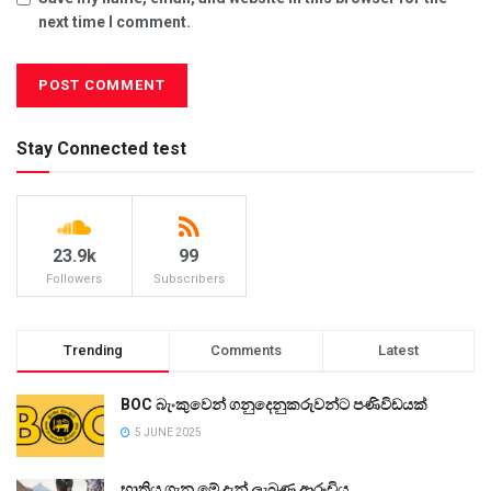
next time I comment.
Stay Connected test
23.9k
99
Followers
Subscribers
Trending
Comments
Latest
BOC බැංකුවෙන් ගනුදෙනුකරුවන්ට පණිවිඩයක්
5 JUNE 2025
භාතිය ගැන මේ දැන් ලැබුණු ආරංචිය