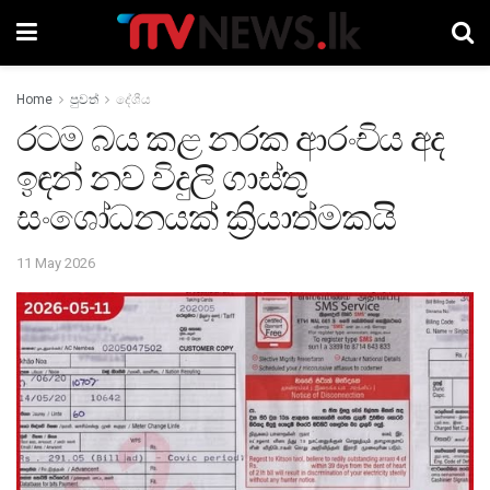
Home
පුවත්
දේශීය
රටම බය කළ නරක ආරංචිය අද
ඉඳන් නව විදුලි ගාස්තු
සංශෝධනයක් ක්‍රියාත්මකයි
11 May 2026