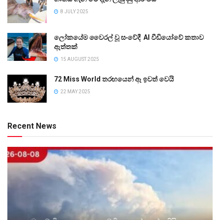
8 JULY 2025
ලෝකයේම වෛරල් වූ සංවේදී AI වීඩියෝවේ කතාව
ඇත්තක්
15 AUGUST 2025
72 Miss World තරඟයෙන් ඈ ඉවත් වෙයි
22 MAY 2025
Recent News