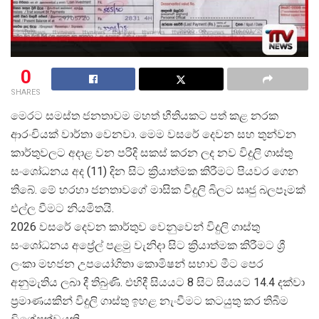
0
SHARES
මෙරට සමස්ත ජනතාවම මහත් භීතියකට පත් කළ නරක
ආරංචියක් වාර්තා වෙනවා. මෙම වසරේ දෙවන සහ තුන්වන
කාර්තුවලට අදාළ වන පරිදි සකස් කරන ලද නව විදුලි ගාස්තු
සංශෝධනය අද (11) දින සිට ක්
රියාත්මක කිරීමට පියවර ගෙන
තිබේ. මේ හරහා ජනතාවගේ මාසික විදුලි බිලට සෘජු බලපෑමක්
එල්ල වීමට නියමිතයි.
2026 වසරේ දෙවන කාර්තුව වෙනුවෙන් විදුලි ගාස්තු
සංශෝධනය අප්
රේල් පළමු වැනිදා සිට ක්
රියාත්මක කිරීමට ශ්
ලංකා මහජන උපයෝගිතා කොමිෂන් සභාව මීට පෙර
අනුමැතිය ලබා දී තිබුණි. එහිදී සියයට 8 සිට සියයට 14.4 දක්වා
ප්
රමාණයකින් විදුලි ගාස්තු ඉහළ නැංවීමට කටයුතු කර තිබීම