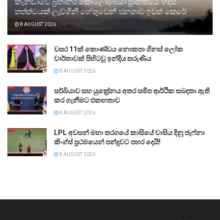
කැනඩාවේ බ්‍රිතාන්‍ය කොලොම්බියා ප්‍රාන්තයේ හදිසි
තත්ත්වයක් ලැව්ගිනි හේතුවෙන් ජනතාව ඉවත් කෙරේ
8 AUGUST 2026
වසර 11ක් කොණ්ඩය නොකපා ගිනස් ලෝක
වාර්තාවක් පිහිටවූ ඉන්දීය තරුණිය
8 AUGUST 2026
සර්බියාව සහ යුක්‍රේනය අතර සමීප ආර්ථික සබඳතා ඇති
කර ගැනීමට එකඟතාව
8 AUGUST 2026
LPL අවසන් මහා තරගයේ කාසියේ වාසිය දිනූ ජැෆ්නා
කිංග්ස් ප්‍රථමයෙන් පන්දුවට පහර දෙයි!
8 AUGUST 2026