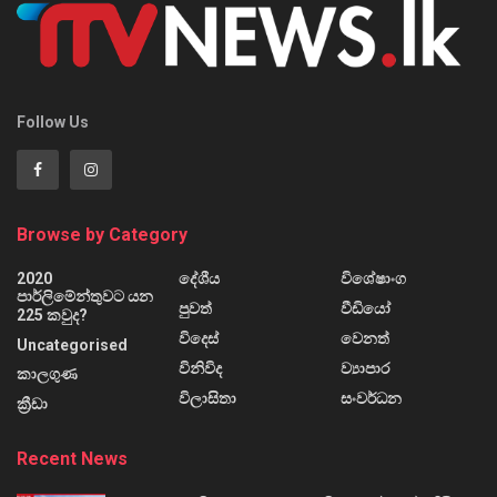
Follow Us
Browse by Category
2020
දේශීය
විශේෂාංග
පාර්ලිමේන්තුවට යන
පුවත්
වීඩියෝ
225 කවුද?
විදෙස්
වෙනත්
Uncategorised
විනිවිද
ව්‍යාපාර
කාලගුණ
විලාසිතා
සංවර්ධන
ක්‍රීඩා
Recent News