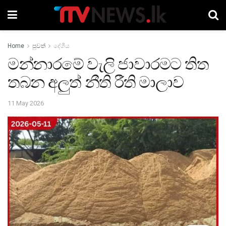
Home
පුවත්
දේශීය
මන්නාරමේ වැලි ජාවාරමට තිත
තබන අලුත් නීති රීති මාලාව
11 May 2026