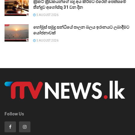
ක්‍රිකට් ක්‍රීඩකයන්ගේ බදු අය කිරීමට එරෙහි පෙත්සමේ
තීන්දුව අගෝස්තු 31 වන දින
5 AUGUST 2026
හෝමුස් සමුද්‍ර සන්ධියේ පාලන බලය ඉරානයට ලබාදීමට
යෝජනාවක්
5 AUGUST 2026
Follow Us