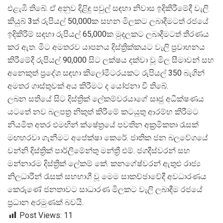
එළැඹී තිබේ. ඒ අනුව දිළිඳු පවුල් සඳහා නිවාස ඉදිකිරීමේදී වැලි
කියුබ් 3ක් රුපියල් 50,000ක සහන මිලකට ලබාදීමටත් රජයේ
ඉදිකිරීම් සඳහා රුපියල් 65,000ක මුදලකට ලබාදීමටත් තීරණය
කර ඇත. මීට අමතරව යාපනය දිස්ත්
රික්කයට වැලි ප්
රවාහනය
කිරීමේදී රුපියල් 90,000 සිට ලක්ෂය දක්වා වූ මිල සීමාවන් සහ
අනෙකුත් ප්
රදේශ සඳහා කිලෝමීටරයකට රුපියල් 350 බැගින්
අමතර ගාස්තුවක් අය කිරීමට ද යෝජනා වී තිබේ.
ලබන සතියේ සිට දිස්ත්
රික් ලේකම්වරයාගේ සෘජු අධීක්ෂණය
යටතේ නව බලපත්
ර නිකුත් කිරීමේ කටයුතු ආරම්භ කිරීමට
නියමිත අතර එමඟින් ක්ෂේත්
රයේ පවතින අක්
රමිකතා රැසක්
මඟහරවා ගැනීමට අපේක්ෂා කෙරේ. ජාතික ජන බලවේගයේ
වන්නි දිස්ත්
රික් පාර්ලිමේන්තු මන්ත්
රී එම්. ජගදීස්වරන් සහ
මන්නාරම දිස්ත්
රික් ලේකම් කේ. කනගේෂ්වරන් ඇතුළු රාජ්
නිලධාරීන් රැසක් සහභාගී වූ මෙම සාකච්ඡාවේදී අවධාරණය
කෙරුණේ ජනතාවට සාධාරණ මිලකට වැලි ලබාදීම රජයේ
ප්
රධාන අරමුණක් බවයි.
Post Views:
11