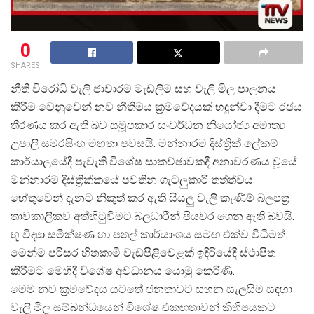
0
SHARES
නීති විරෝධී වැලි ජාවාරම මැඩලීම සහ වැලි මිල පාලනය
කිරීම වෙනුවෙන් නව නීතිමය ක්
රමවේදයක් හඳුන්වා දීමට රජය
තීරණය කර ඇති බව සමූපකාර සංවර්ධන නියෝජ්
ය අමාත්
උපාලි සමරසිංහ මහතා පවසයි. මන්නාරම දිස්ත්
රික් ලේකම්
කාර්යාලයේදී පැවැති විශේෂ සාකච්ඡාවකදී අනාවරණය වූයේ
මන්නාරම දිස්ත්
රික්කයේ පවතින ගැටලුකාරී තත්ත්වය
හේතුවෙන් දැනට නිකුත් කර ඇති සියලු වැලි කැණීම් බලපත්
තාවකාලිකව අත්හිටුවීමට බලධාරීන් පියවර ගෙන ඇති බවයි.
භූ විද්
යා සමීක්ෂණ හා පතල් කාර්යාංශය සමඟ එක්ව විධිමත්
මෙන්ම පරිසර හිතකාමී වැඩපිළිවෙළක් ඉදිරියේදී ස්ථාපිත
කිරීමට මෙහිදී විශේෂ අවධානය යොමු කෙරිණි.
මෙම නව ක්
රමවේදය යටතේ ජනතාවට සහන සැලසීම සඳහා
වැලි මිල සම්බන්ධයෙන් විශේෂ එකඟතාවන් කිහිපයකට