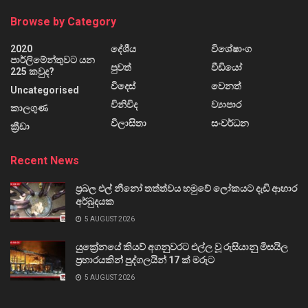
Browse by Category
2020
දේශීය
විශේෂාංග
පාර්ලිමේන්තුවට යන
පුවත්
වීඩියෝ
225 කවුද?
විදෙස්
වෙනත්
Uncategorised
විනිවිද
ව්‍යාපාර
කාලගුණ
විලාසිතා
සංවර්ධන
ක්‍රීඩා
Recent News
ප්‍රබල එල් නීනෝ තත්ත්වය හමුවේ ලෝකයට දැඩි ආහාර
අර්බුදයක
5 AUGUST 2026
යුක්‍රේනයේ කියව් අගනුවරට එල්ල වූ රුසියානු මිසයිල
ප්‍රහාරයකින් පුද්ගලයින් 17 ක් මරුට
5 AUGUST 2026