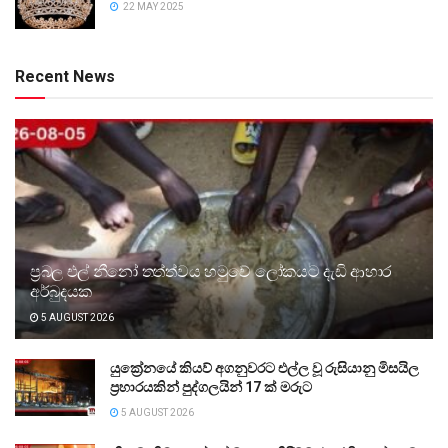
22 MAY 2025
Recent News
ප්‍රබල එල් නීනෝ තත්ත්වය හමුවේ ලෝකයට දැඩි ආහාර
අර්බුදයක
5 AUGUST 2026
යුක්‍රේනයේ කියව් අගනුවරට එල්ල වූ රුසියානු මිසයිල
ප්‍රහාරයකින් පුද්ගලයින් 17 ක් මරුට
5 AUGUST 2026