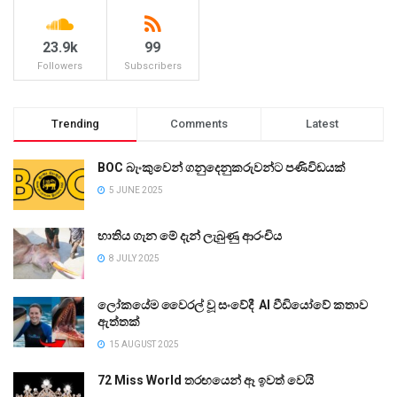
23.9k
99
Followers
Subscribers
Trending
Comments
Latest
BOC බැංකුවෙන් ගනුදෙනුකරුවන්ට පණිවිඩයක්
5 JUNE 2025
භාතිය ගැන මේ දැන් ලැබුණු ආරංචිය
8 JULY 2025
ලෝකයේම වෛරල් වූ සංවේදී AI වීඩියෝවේ කතාව
ඇත්තක්
15 AUGUST 2025
72 Miss World තරඟයෙන් ඈ ඉවත් වෙයි