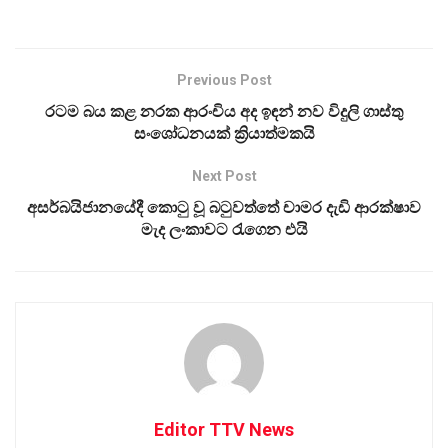
Previous Post
රටම බය කළ නරක ආරංචිය අද ඉඳන් නව විදුලි ගාස්තු
සංශෝධනයක් ක්‍රියාත්මකයි
Next Post
අසර්බයිජානයේදී කොටු වූ බටුවත්තේ චාමර දැඩි ආරක්ෂාව
මැද ලංකාවට රැගෙන එයි
Editor TTV News