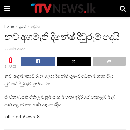
Home
පුවත්
දේශීය
නව අගමැති දිනේෂ් දිවුරුම් දෙයි
22 July 2022
0
SHARES
නව අග්‍රාමාත්‍යවරයා ලෙස දිනේෂ් ගුණවර්ධන මහතා සිය
ධුරයේ දිවුරුම් දුන්නේය.
ඒ ජනාධිපති රනිල් වික්‍රමසිංහ මහතා ඉදිරියේ කොළඹ මල්
පාර අග්‍රාමාත්‍ය කාර්යාලයේදීය.
Post Views:
8