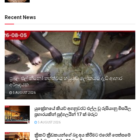
Recent News
ප්‍රබල එල් නීනෝ තත්ත්වය හමුවේ ලෝකයට දැඩි ආහාර
අර්බුදයක
5 AUGUST 2026
යුක්‍රේනයේ කියව් අගනුවරට එල්ල වූ රුසියානු මිසයිල
ප්‍රහාරයකින් පුද්ගලයින් 17 ක් මරුට
5 AUGUST 2026
ක්‍රිකට් ක්‍රීඩකයන්ගේ බදු අය කිරීමට එරෙහි පෙත්සමේ