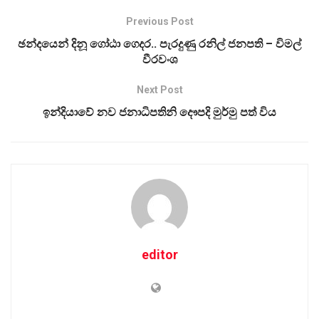
Previous Post
ඡන්දයෙන් දිනූ ගෝඨා ගෙදර.. පැරදුණු රනිල් ජනපති – විමල්
වීරවංශ
Next Post
ඉන්දියාවේ නව ජනාධිපතිනි දෞපදි මුර්මු පත් විය
editor