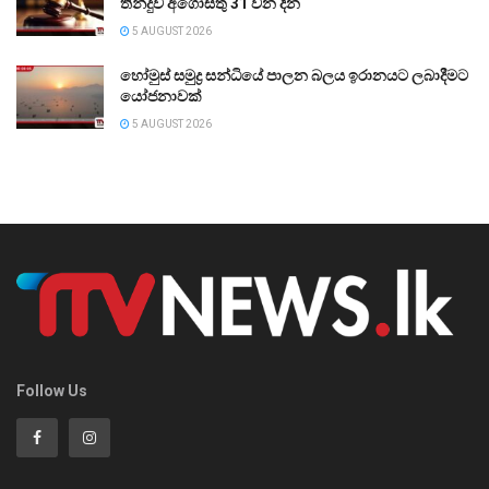
තීන්දුව අගෝස්තු 31 වන දින
5 AUGUST 2026
හෝමුස් සමුද්‍ර සන්ධියේ පාලන බලය ඉරානයට ලබාදීමට
යෝජනාවක්
5 AUGUST 2026
Follow Us