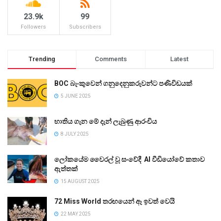
23.9k
99
Followers
Subscribers
Trending
Comments
Latest
BOC බැංකුවෙන් ගනුදෙනුකරුවන්ට පණිවිඩයක්
5 JUNE 2025
භාතිය ගැන මේ දැන් ලැබුණු ආරංචිය
8 JULY 2025
ලෝකයේම වෛරල් වූ සංවේදී AI වීඩියෝවේ කතාව
ඇත්තක්
15 AUGUST 2025
72 Miss World තරඟයෙන් ඈ ඉවත් වෙයි
22 MAY 2025