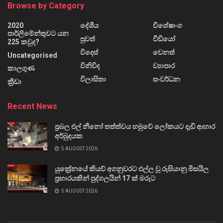
Browse by Category
2020
දේශීය
විශේෂාංග
පාර්ලිමේන්තුවට යන
පුවත්
වීඩියෝ
225 කවුද?
විදෙස්
වෙනත්
Uncategorised
විනිවිද
ව්‍යාපාර
කාලගුණ
විලාසිතා
සංවර්ධන
ක්‍රීඩා
Recent News
ප්‍රබල එල් නීනෝ තත්ත්වය හමුවේ ලෝකයට දැඩි ආහාර
අර්බුදයක
5 AUGUST 2026
යුක්‍රේනයේ කියව් අගනුවරට එල්ල වූ රුසියානු මිසයිල
ප්‍රහාරයකින් පුද්ගලයින් 17 ක් මරුට
5 AUGUST 2026