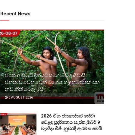
Recent News
ජගත් ආදිවාසි දිනයට සමගාමීව ආදිවාසී
ජනතාව වෙනුවෙන් විශේෂ හැඳුනුම්පතක් සහ
නව නීති රෙගුලාසි
8 AUGUST 2026
2026 චීන ජාත්‍යන්තර සේවා
වෙළඳ ප්‍රදර්ශනය සැප්තැම්බර් 9
වැනිදා බීජිං නුවරදී ආරම්භ වෙයි