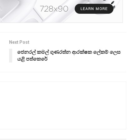
Next Post
ජෙනරල් කමල් ගුණරත්න ආරක්ෂක ලේකම් ලෙස
යළි පත්කෙරේ