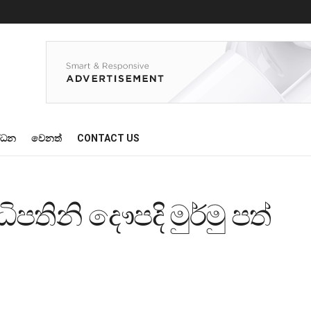
්ධන
වෙනත්
CONTACT US
පතිනි දෞපදි මුර්මු පත්