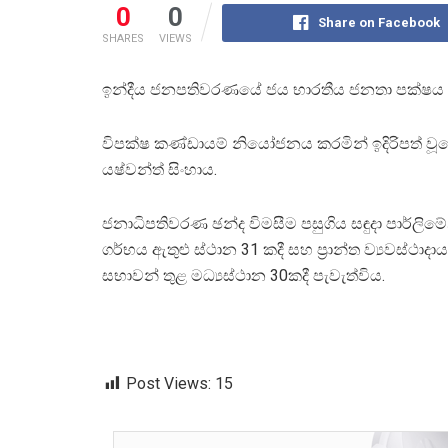
0
0
Share on Facebook
SHARES
VIEWS
ඉන්දීය ජනපතිවරණයේ ජය භාරතීය ජනතා පක්ෂය ප්‍රමුඛ
විපක්ෂ කණ්ඩායම් නියෝජනය කරමින් ඉදිරිපත් වූ
යෂ්වන්ත් සිංහාය.
ජනාධිපතිවරණ ඡන්ද විමසීම පසුගිය සඳුදා පාර්ලිමේ
ගර්භය ඇතුළු ස්ථාන 31 කදී සහ ප්‍රාන්ත ව්‍යවස්ථාදා
සභාවන් තුළ මධ්‍යස්ථාන 30කදී පැවැත්විය.
Post Views:
15