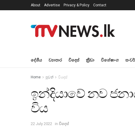
About
Advertise
Privacy & Policy
Contact
දේශීය
ව්‍යාපාර
විදෙස්
ක්‍රීඩා
විශේෂාංග
සංවර
Home
පුවත්
විදෙස්
ඉන්දියාවේ නව ජනාධි
විය
22 July 2022
in
විදෙස්