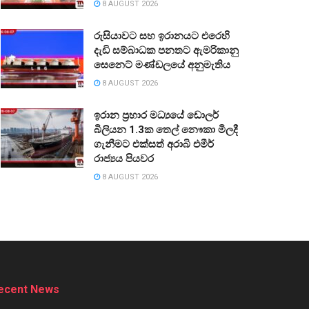
8 AUGUST 2026
රුසියාවට සහ ඉරානයට එරෙහි
දැඩි සම්බාධක පනතට ඇමරිකානු
සෙනෙට් මණ්ඩලයේ අනුමැතිය
8 AUGUST 2026
ඉරාන ප්‍රහාර මධ්‍යයේ ඩොලර්
බිලියන 1.3ක තෙල් නෞකා මිලදී
ගැනීමට එක්සත් අරාබි එමීර්
රාජ්‍යය පියවර
8 AUGUST 2026
ecent News