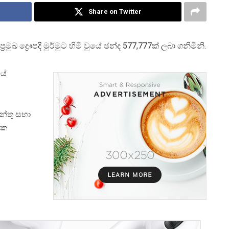
Share on Twitter
 ද්‍රෞපදී මුර්මුට හිමි වුයේ ඡන්ද 577,777ක් ලබා ගනිමිනි.
යේ
න්තු සභා
යක