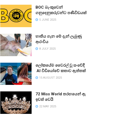
BOC බැංකුවෙන්
ගනුදෙනුකරුවන්ට පණිවිඩයක්
5 JUNE 2025
භාතිය ගැන මේ දැන් ලැබුණු
ආරංචිය
8 JULY 2025
ලෝකයේම වෛරල් වූ සංවේදී
AI වීඩියෝවේ කතාව ඇත්තක්
15 AUGUST 2025
72 Miss World තරඟයෙන් ඈ
ඉවත් වෙයි
22 MAY 2025