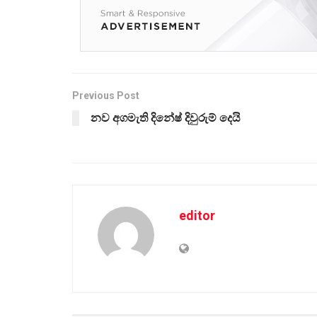
Previous Post
නව අගමැති දිනේෂ් දිවුරුම් දෙයි
editor