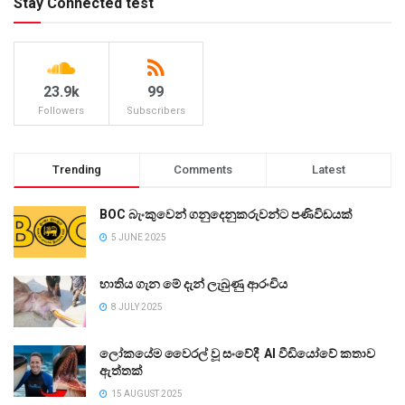
Stay Connected test
23.9k
99
Followers
Subscribers
Trending
Comments
Latest
BOC බැංකුවෙන් ගනුදෙනුකරුවන්ට පණිවිඩයක්
5 JUNE 2025
භාතිය ගැන මේ දැන් ලැබුණු ආරංචිය
8 JULY 2025
ලෝකයේම වෛරල් වූ සංවේදී AI වීඩියෝවේ කතාව
ඇත්තක්
15 AUGUST 2025