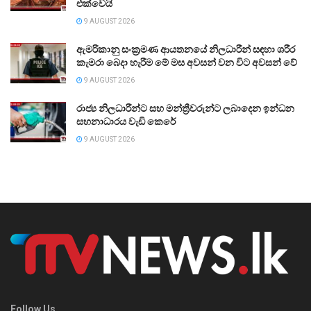
එක්වෙයි
9 AUGUST 2026
ඇමරිකානු සංක්‍රමණ ආයතනයේ නිලධාරීන් සඳහා ශරීර
කැමරා බෙදා හැරීම මේ මස අවසන් වන විට අවසන් වේ
9 AUGUST 2026
රාජ්‍ය නිලධාරීන්ට සහ මන්ත්‍රීවරුන්ට ලබාදෙන ඉන්ධන
සහනාධාරය වැඩි කෙරේ
9 AUGUST 2026
Follow Us