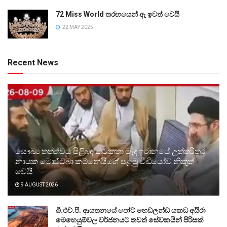
72 Miss World තරඟයෙන් ඈ ඉවත් වෙයි
22 MAY 2025
Recent News
සෞඛ්‍ය තත්ත්වය පිළිබඳ කටකතා මැද ඉරානයේ උත්තරීතර
නායක මොජ්ටබා කම්නේයිගේ පළමු වීඩියෝව නිකුත්
වෙයි
9 AUGUST 2026
බී.එච්.පී. ආයතනයේ පෝට් හෙඩ්ලන්ඩ් යකඩ අයිරා
මෙහෙයුම්වල වර්ජනයට තවත් සේවකයින් පිරිසක්