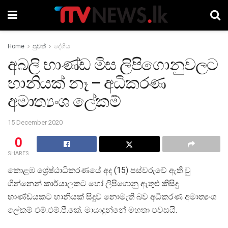
Home
පුවත්
දේශීය
අබලි භාණ්ඩ මිස ලිපිගොනුවලට
හානියක් නෑ – අධිකරණ
අමාත්‍යංශ ලේකම්
15 December 2020
0
SHARES
කොළඹ ශ්‍රේෂ්ඨාධිකරණයේ අද (15) පස්වරුවේ ඇති වු
ගින්නෙන් කාර්යාලකට හෝ ලිපිගොනු ඇතුළු කිසිදු
භාණ්ඩයකට හානියක් සිදුව නොමැති බව අධිකරණ අමාත්‍යංශ
ලේකම් එම්.එම්.පී.කේ. මායාදුන්නේ මහතා පවසයි.