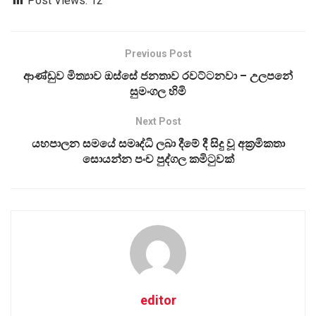
Post Views:
12
Previous Post
ආණ්ඩුව මිත්‍යාව ඔස්සේ ජනතාව රවට්ටනවා – උලපනේ
සුමංගල හිමි
Next Post
යහපාලන සමයේ සමෘද්ධි ලබා දීමේ දී සිදු වූ අක්‍රමිකතා
සොයන්න පංච පුද්ගල කමිටුවක්
editor