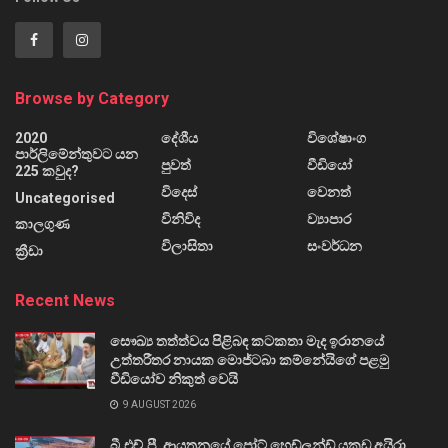
Browse by Category
2020
දේශීය
විශේෂාංග
පාර්ලිමේන්තුවට යන
පුවත්
වීඩියෝ
225 කවුද?
විදෙස්
වෙනත්
Uncategorised
විනිවිද
ව්‍යාපාර
කාලගුණ
විලාසිතා
සංවර්ධන
ක්‍රීඩා
Recent News
සෞඛ්‍ය තත්ත්වය පිළිබඳ කටකතා මැද ඉරානයේ
උත්තරීතර නායක මොජ්ටබා කම්නේයිගේ පළමු
වීඩියෝව නිකුත් වෙයි
9 AUGUST 2026
බී.එච්.පී. ආයතනයේ පෝට් හෙඩ්ලන්ඩ් යකඩ අයිරා