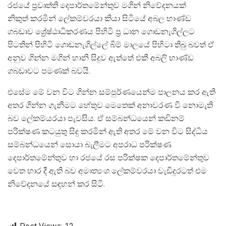
රජයේ ප්‍රවෘත්ති දෙපාර්තමේන්තුව මගින් නිවේදනයක්
නිකුත් කරමින් ලේකම්වරයා කියා සිටියේ අබල භාණ්ඩ
ගබඩාව ශ්‍රේෂ්ඨාධිකරණය පිහිටි ප්‍ර ධාන ගොඩනැගිල්ලට
පිටතින් පිහිටි ගොඩනැගිල්ලේ බිම් මාලයේ පිහිටා තිබු බවත් ඒ
අනුව ගින්න මගින් හානි සිදුව ඇත්තේ එකී අබලි භාණ්ඩ
ගබඩාවට පමණක් බවයි.
එසේම මේ වන විට ගින්න සම්පුර්ණයෙන්ම පාලනය කර ඇති
අතර ගින්න ගැනීමට හේතුව මෙතෙක් අනාවරණ වී නොමැති
බව ලේකම්යරයා පැවසිය. ඒ සම්බන්ධයෙන් කඩිනම්
පරික්ෂණ කටයුතු සිදු කරමින් ඇති අතර මේ වන විට සිද්ධිය
සම්බන්ධයෙන් සොයා බැලීමට අපරාධ පරික්ෂණ
දෙපාර්තමේන්තුව හා රජයේ රස පරික්ෂක දෙපාර්තමේන්තුව
වෙත භාර දී ඇති බව අමාත්‍යංශ ලේකම්වරයා වැඩිදුරටත් එම
නිවේදනයේ සඳහන් කර සිටි.