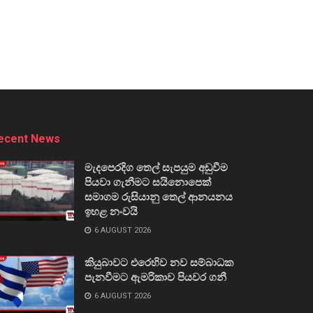
ecent News
මැදපෙරදිග තෙල් සැපයුම අඩුවීම
පියවා ගැනීමට සයිනොපෙක්
සමාගම රුසියානු තෙල් ආනයනය
ඉහළ නංවයි
6 AUGUST 2026
කියුබාවට එරෙහිව නව සම්බාධක
පැනවීමට ඇමරිකාව පියවර ගනී
6 AUGUST 2026