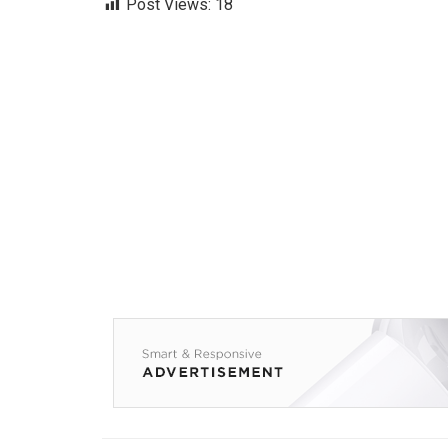
Post Views:
18