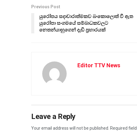
Previous Post
යුරෝපය සදාචාරාත්මකව බංකොලොත් වී ඇත
යුරෝපා සංගමයේ සම්බාධකවලට
නෙතන්යාහුගෙන් දැඩි ප්‍රහාරයක්
Editor TTV News
Leave a Reply
Your email address will not be published.
Required fiel