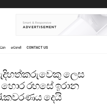
්ධන
වෙනත්
CONTACT US
ැදිහත්කරුවෙකු ලෙස
ානය හොර රහසේ ඉරාන
 රැකවරණය දෙයි