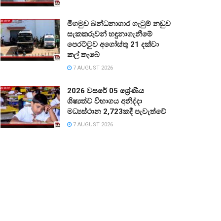
මීගමුව බන්ධනාගාර ගැටුම් නඩුව
සැකකරුවන් හඳුනාගැනීමේ
පෙරට්ටුව අගෝස්තු 21 දක්වා
කල් තැබේ
7 AUGUST 2026
2026 වසරේ 05 ශ්‍රේණිය
ශිෂ්‍යත්ව විභාගය අනිද්දා
මධ්‍යස්ථාන 2,723කදී පැවැත්වේ
7 AUGUST 2026