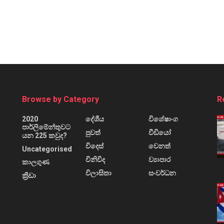
Browse by Category
R
2020
දේශීය
විශේෂාංග
පාර්ලිමේන්තුවට
පුවත්
වීඩියෝ
යන 225 කවුද?
විදෙස්
වෙනත්
Uncategorised
විනිවිද
ව්‍යාපාර
කාලගුණ
විලාසිතා
සංවර්ධන
ක්‍රීඩා