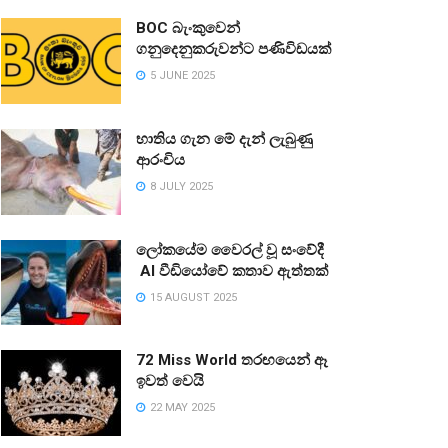
BOC බැංකුවෙන්
ගනුදෙනුකරුවන්ට පණිවිඩයක්
5 JUNE 2025
භාතිය ගැන මේ දැන් ලැබුණු
ආරංචිය
8 JULY 2025
ලෝකයේම වෛරල් වූ සංවේදී
AI වීඩියෝවේ කතාව ඇත්තක්
15 AUGUST 2025
72 Miss World තරඟයෙන් ඈ
ඉවත් වෙයි
22 MAY 2025