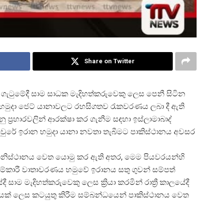
Share on Twitter
ැටුමේදී සාම සාධක මැදිහත්කරුවෙකු ලෙස පෙනී සිටින
ාන හමුදා ජෙට් යානාවලට රහසිගතව රැකවරණය ලබා දී ඇති
ු ප්
රහාරවලින් ආරක්ෂා කර ගැනීම සඳහා ඉස්ලාමාබාද්
වන් කඳවුරේ ඉරාන හමුදා යානා නවතා තැබීමට පාකිස්ථානය අවසර
ෆ්ගනිස්ථානය වෙත යොමු කර ඇති අතර, මෙම පියවරයන්හි
ැටුම්කාරී වාතාවරණය හමුවේ ඉරානය සතු ගුවන් සම්පත්
දී සාම මැදිහත්කරුවෙකු ලෙස ක්
රියා කරමින් රාත්
රී කාලයේදී
නයක් ලෙස කටයුතු කිරීම සම්බන්ධයෙන් පාකිස්ථානය වෙත