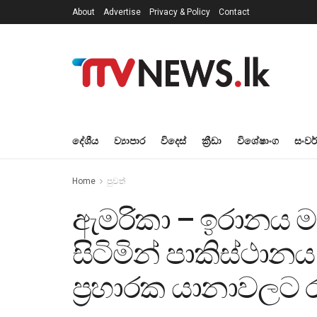
About
Advertise
Privacy & Policy
Contact
දේශීය
ව්‍යාපාර
විදෙස්
ක්‍රීඩා
විශේෂාංග
සංවර
Home
පුවත්
ඇමරිකා – ඉරානය ම
සිටිමින් පාකිස්ථ
ප්‍රහාරක යානාවලට