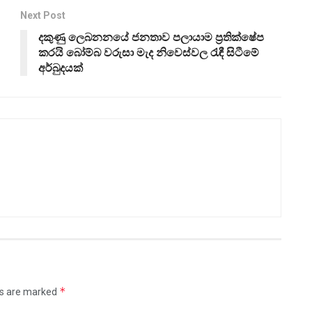
Next Post
දකුණු ලෙබනනයේ ජනතාව පලායාම ප්‍රතික්ෂේප
කරයි බෝම්බ වරුසා මැද නිවෙස්වල රැඳී සිටීමේ
අර්බුදයක්
*
ds are marked