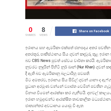
0
8
Share on Facebook
SHARES
VIEWS
ඉරානය සහ ඇමරිකා එක්සත් ජනපදය අතර පවතින ග
අතරතුර, පාකිස්ථානය සිය ගුවන් කඳවුරු තුළ ඉර
බව CBS News පුවත් සේවය වාර්තා කරයි. ඇමරිකාන
නුවරට නුදුරින් පිහිටි නූර් ඛාන් (Nur Khan) ගු
දී ඇති බව ඇමරිකානු බලධාරීහු පවසති.
මීට අමතරව, ඉරානය සිය සිවිල් ගුවන් යානා ද ඇ
ප්
රධාන අරමුණ වන්නේ ව්
යාප්ත වෙමින් පවතින ග
විනාශ වීමෙන් ආරක්ෂා කර ගැනීමයි. දහවල් කාලයේ
ඉරාන හමුදාවන්ට ආරක්ෂිත තාවකාලික මධ්
යස්ථා
ජාත්
යන්තර අවධානය යොමු වී ඇත.