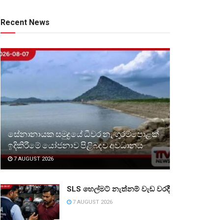
Recent News
සේනානායක සමුද්‍රයේ ධීවර නැංගුරම්පොළක්
ඉදිකිරීමේ යෝජනාව පිළිබඳව අවධානය
7 AUGUST 2026
SLS හෙල්මට් නැත්නම් වැඩ වරදී
7 AUGUST 2026