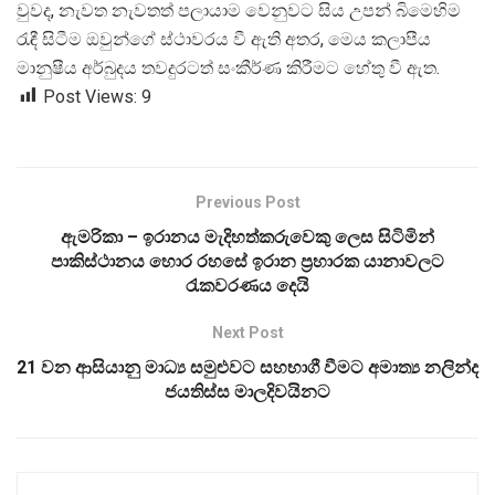
වුවද, නැවත නැවතත් පලායාම වෙනුවට සිය උපන් බිමෙහිම
රැඳී සිටීම ඔවුන්ගේ ස්ථාවරය වී ඇති අතර, මෙය කලාපීය
මානුෂීය අර්බුදය තවදුරටත් සංකීර්ණ කිරීමට හේතු වී ඇත.
Post Views:
9
Previous Post
ඇමරිකා – ඉරානය මැදිහත්කරුවෙකු ලෙස සිටිමින්
පාකිස්ථානය හොර රහසේ ඉරාන ප්‍රහාරක යානාවලට
රැකවරණය දෙයි
Next Post
21 වන ආසියානු මාධ්‍ය සමුළුවට සහභාගී වීමට අමාත්‍ය නලින්ද
ජයතිස්ස මාලදිවයිනට