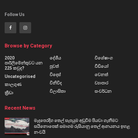
Follow Us
Browse by Category
2020
දේශීය
විශේෂාංග
පාර්ලිමේන්තුවට යන
පුවත්
වීඩියෝ
225 කවුද?
විදෙස්
වෙනත්
Uncategorised
විනිවිද
ව්‍යාපාර
කාලගුණ
විලාසිතා
සංවර්ධන
ක්‍රීඩා
Recent News
මැදපෙරදිග තෙල් සැපයුම අඩුවීම පියවා ගැනීමට
සයිනොපෙක් සමාගම රුසියානු තෙල් ආනයනය ඉහළ
නංවයි