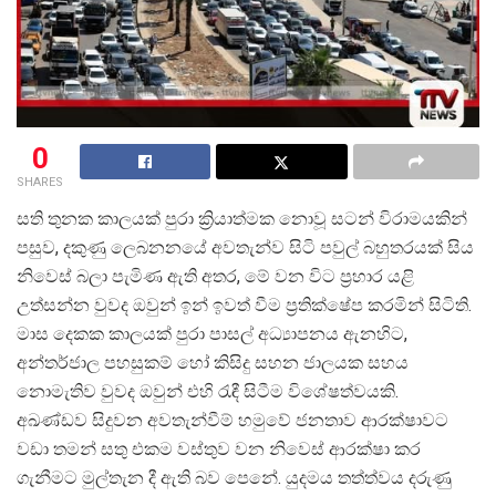
0
SHARES
සති තුනක කාලයක් පුරා ක්
රියාත්මක නොවූ සටන් විරාමයකින්
පසුව, දකුණු ලෙබනනයේ අවතැන්ව සිටි පවුල් බහුතරයක් සිය
නිවෙස් බලා පැමිණ ඇති අතර, මේ වන විට ප්
රහාර යළි
උත්සන්න වුවද ඔවුන් ඉන් ඉවත් වීම ප්
රතික්ෂේප කරමින් සිටිති.
මාස දෙකක කාලයක් පුරා පාසල් අධ්
යාපනය ඇනහිට,
අන්තර්ජාල පහසුකම් හෝ කිසිදු සහන ජාලයක සහය
නොමැතිව වුවද ඔවුන් එහි රැඳී සිටීම විශේෂත්වයකි.
අඛණ්ඩව සිදුවන අවතැන්වීම් හමුවේ ජනතාව ආරක්ෂාවට
වඩා තමන් සතු එකම වස්තුව වන නිවෙස් ආරක්ෂා කර
ගැනීමට මුල්තැන දී ඇති බව පෙනේ. යුදමය තත්ත්වය දරුණු