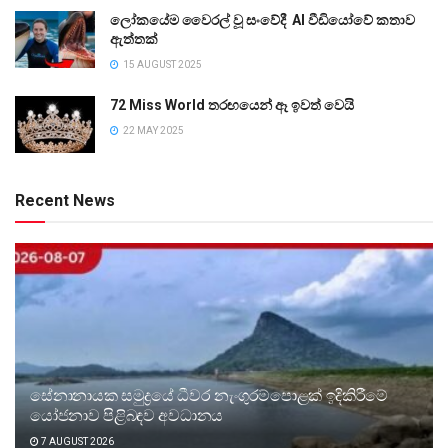
ලෝකයේම වෛරල් වූ සංවේදී AI වීඩියෝවේ කතාව
ඇත්තක්
15 AUGUST 2025
72 Miss World තරඟයෙන් ඈ ඉවත් වෙයි
22 MAY 2025
Recent News
සේනානායක සමුද්‍රයේ ධීවර නැංගුරම්පොළක් ඉදිකිරීමේ
යෝජනාව පිළිබඳව අවධානය
7 AUGUST 2026