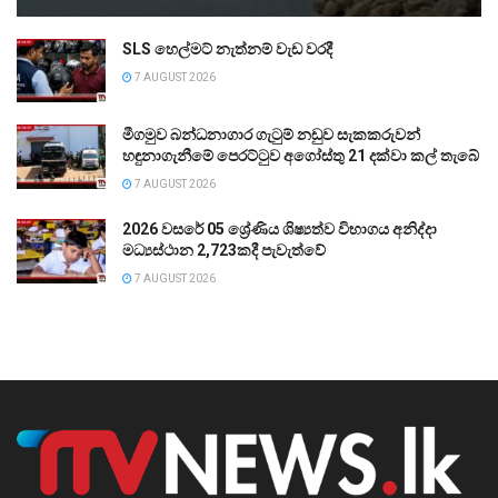
SLS හෙල්මට් නැත්නම් වැඩ වරදී
7 AUGUST 2026
මීගමුව බන්ධනාගාර ගැටුම් නඩුව සැකකරුවන්
හඳුනාගැනීමේ පෙරට්ටුව අගෝස්තු 21 දක්වා කල් තැබේ
7 AUGUST 2026
2026 වසරේ 05 ශ්‍රේණිය ශිෂ්‍යත්ව විභාගය අනිද්දා
මධ්‍යස්ථාන 2,723කදී පැවැත්වේ
7 AUGUST 2026