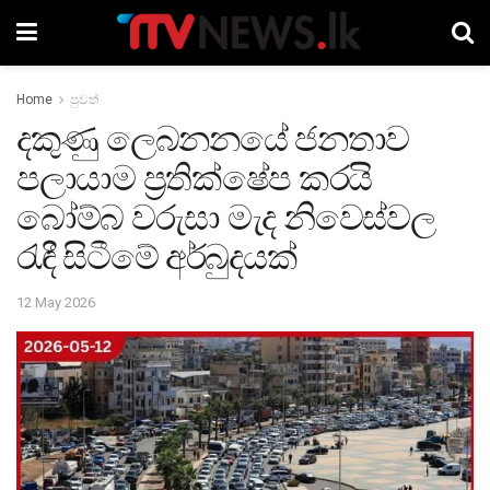
Home
පුවත්
දකුණු ලෙබනනයේ ජනතාව
පලායාම ප්‍රතික්ෂේප කරයි
බෝම්බ වරුසා මැද නිවෙස්වල
රැඳී සිටීමේ අර්බුදයක්
12 May 2026