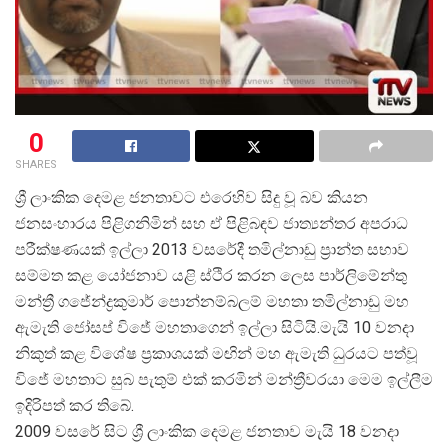
0
SHARES
ශ්
රී ලාංකික දෙමළ ජනතාවට එරෙහිව සිදු වූ බව කියන
ජනසංහාරය පිළිගනිමින් සහ ඒ පිළිබඳව ජාත්
යන්තර අපරාධ
පරීක්ෂණයක් ඉල්ලා 2013 වසරේදී තමිල්නාඩු ප්
රාන්ත සභාව
සම්මත කළ යෝජනාව යළි ස්ථිර කරන ලෙස පාර්ලිමේන්තු
මන්ත්
රී ගජේන්ද්
රකුමාර් පොන්නම්බලම් මහතා තමිල්නාඩු මහ
ඇමැති ජෝසප් විජේ මහතාගෙන් ඉල්ලා සිටියි.මැයි 10 වනදා
නිකුත් කළ විශේෂ ප්
රකාශයක් මඟින් මහ ඇමැති ධුරයට පත්වූ
විජේ මහතාට සුබ පැතුම් එක් කරමින් මන්ත්
රීවරයා මෙම ඉල්ලීම
ඉදිරිපත් කර තිබේ.
2009 වසරේ සිට ශ්
රී ලාංකික දෙමළ ජනතාව මැයි 18 වනදා