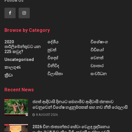
Follow Us
Browse by Category
2020
දේශීය
විශේෂාංග
පාර්ලිමේන්තුවට යන
පුවත්
වීඩියෝ
225 කවුද?
විදෙස්
වෙනත්
Uncategorised
විනිවිද
ව්‍යාපාර
කාලගුණ
විලාසිතා
සංවර්ධන
ක්‍රීඩා
Recent News
ජගත් ආදිවාසි දිනයට සමගාමීව ආදිවාසී ජනතාව
වෙනුවෙන් විශේෂ හැඳුනුම්පතක් සහ නව නීති රෙගුලාසි
8 AUGUST 2026
2026 චීන ජාත්‍යන්තර සේවා වෙළඳ ප්‍රදර්ශනය