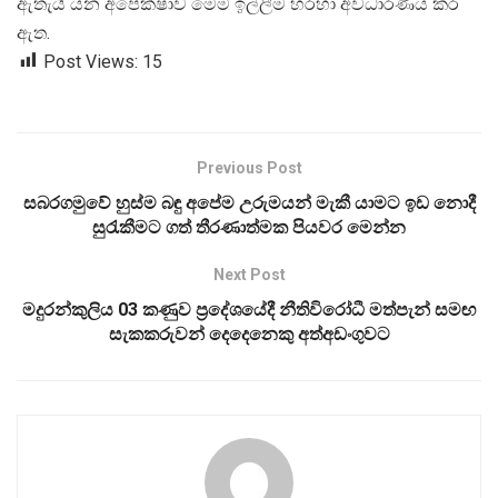
ඇතැයි යන අපේක්ෂාව මෙම ඉල්ලීම හරහා අවධාරණය කර
ඇත.
Post Views:
15
Previous Post
සබරගමුවේ හුස්ම බඳු අපේම උරුමයන් මැකී යාමට ඉඩ නොදී
සුරැකීමට ගත් තීරණාත්මක පියවර මෙන්න
Next Post
මදුරන්කුලිය 03 කණුව ප්‍රදේශයේදී නීතිවිරෝධී මත්පැන් සමඟ
සැකකරුවන් දෙදෙනෙකු අත්අඩංගුවට