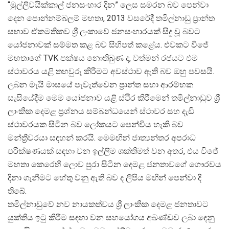
“මුල්ලිවයික්කාල් ජනසංහාර දින” ලෙස සමරන බව පෙන්වා
දෙන පොන්නම්බලම් මහතා, 2013 වසරේදී තමිල්නාඩු ප්
රාන්ත
සභාව ඒකමතිකව ශ්
රී ලංකාවේ ජනසංහාරයක් සිදු වූ බවට
යෝජනාවක් සම්මත කළ බව සිහිපත් කළේය. එවකට විජේ
මහතාගේ TVK පක්ෂය නොතිබුණ ද, වත්මන් රජයට එම
ස්ථාවරය යළි තහවුරු කිරීමට අවස්ථාව ඇති බව ඔහු පවසයි.
ලබන මැයි මාසයේ පැවැත්වෙන ප්
රාන්ත සභා ආරම්භක
සැසියේදීම මෙම යෝජනාව යළි ස්ථිර කිරීමෙන් තමිල්නාඩුව ශ්
ලාංකික දෙමළ ප්
රශ්නය සම්බන්ධයෙන් ස්ථාවර සහ දැඩි
ස්ථාවරයක සිටින බව ලෝකයට පෙන්විය හැකි බව
මන්ත්
රීවරයා සඳහන් කරයි. මෙමඟින් ජාත්
යන්තර අපරාධ
පරීක්ෂණයක් සඳහා වන ඉල්ලීම ශක්තිමත් වන අතර, එය විජේ
මහතා කෙරෙහි ලොව පුරා සිටින දෙමළ ජනතාවගේ ගෞරවය
දිනා ගැනීමට හේතු වනු ඇති බව ද ලිපිය මඟින් පෙන්වා දී
තිබේ.
තමිල්නාඩුවේ නව නායකත්වය ශ්
රී ලාංකික දෙමළ ජනතාවට
යුක්තිය ඉටු කිරීම සඳහා වන සහයෝගය අඛණ්ඩව ලබා දෙනු