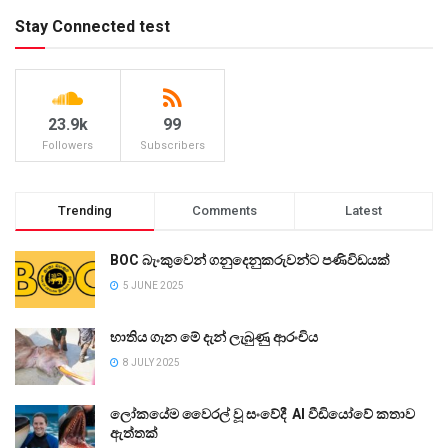
Stay Connected test
23.9k
99
Followers
Subscribers
Trending
Comments
Latest
BOC බැංකුවෙන් ගනුදෙනුකරුවන්ට පණිවිඩයක්
5 JUNE 2025
භාතිය ගැන මේ දැන් ලැබුණු ආරංචිය
8 JULY 2025
ලෝකයේම වෛරල් වූ සංවේදී AI වීඩියෝවේ කතාව
ඇත්තක්