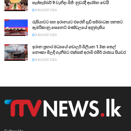
සැප්තැම්බර් 9 වැනිදා බීජිං නුවරදී ආරම්භ වෙයි
8 AUGUST 2026
රුසියාවට සහ ඉරානයට එරෙහි දැඩි සම්බාධක පනතට
ඇමරිකානු සෙනෙට් මණ්ඩලයේ අනුමැතිය
8 AUGUST 2026
ඉරාන ප්‍රහාර මධ්‍යයේ ඩොලර් බිලියන 1.3ක තෙල්
නෞකා මිලදී ගැනීමට එක්සත් අරාබි එමීර් රාජ්‍යය පියවර
8 AUGUST 2026