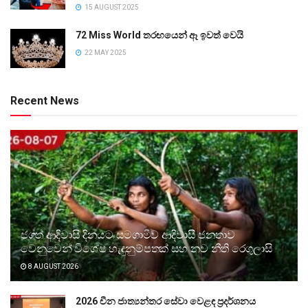
15 AUGUST 2025
72 Miss World තරඟයෙන් ඈ ඉවත් වෙයි
22 MAY 2025
Recent News
ජගත් ආදිවාසි දිනයට සමගාමීව ආදිවාසී ජනතාව
වෙනුවෙන් විශේෂ හැඳුනුම්පතක් සහ නව නීති රෙගුලාසි
8 AUGUST 2026
2026 චීන ජාත්‍යන්තර සේවා වෙළඳ ප්‍රදර්ශනය