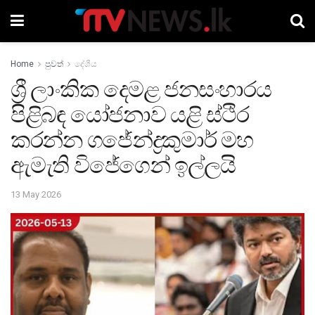
Home
පුවත්
දේශීය
ශ්‍රී ලාංකික දෙමළ ජනසංහාරය
පිළිබඳ යෝජනාව යළි ස්ථිර
කරන්න ගජේන්ද්‍රකුමාර් මහ
ඇමැති විජේගෙන් ඉල්ලයි
13 May 2026