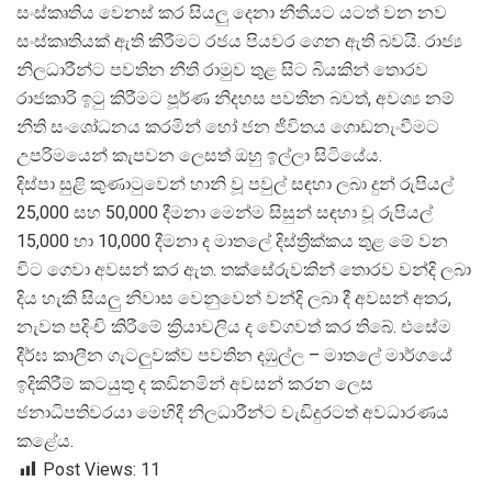
සංස්කෘතිය වෙනස් කර සියලු දෙනා නීතියට යටත් වන නව
සංස්කෘතියක් ඇති කිරීමට රජය පියවර ගෙන ඇති බවයි. රාජ්
නිලධාරීන්ට පවතින නීති රාමුව තුළ සිට බියකින් තොරව
රාජකාරි ඉටු කිරීමට පූර්ණ නිදහස පවතින බවත්, අවශ්
ය නම්
නීති සංශෝධනය කරමින් හෝ ජන ජීවිතය ගොඩනැංවීමට
උපරිමයෙන් කැපවන ලෙසත් ඔහු ඉල්ලා සිටියේය.
දිස්පා සුළි කුණාටුවෙන් හානි වූ පවුල් සඳහා ලබා දුන් රුපියල්
25,000 සහ 50,000 දීමනා මෙන්ම සිසුන් සඳහා වූ රුපියල්
15,000 හා 10,000 දීමනා ද මාතලේ දිස්ත්
රික්කය තුළ මේ වන
විට ගෙවා අවසන් කර ඇත. තක්සේරුවකින් තොරව වන්දි ලබා
දිය හැකි සියලු නිවාස වෙනුවෙන් වන්දි ලබා දී අවසන් අතර,
නැවත පදිංචි කිරීමේ ක්
රියාවලිය ද වේගවත් කර තිබේ. එසේම
දීර්ඝ කාලීන ගැටලුවක්ව පවතින දඹුල්ල – මාතලේ මාර්ගයේ
ඉදිකිරීම් කටයුතු ද කඩිනමින් අවසන් කරන ලෙස
ජනාධිපතිවරයා මෙහිදී නිලධාරීන්ට වැඩිදුරටත් අවධාරණය
කළේය.
Post Views:
11