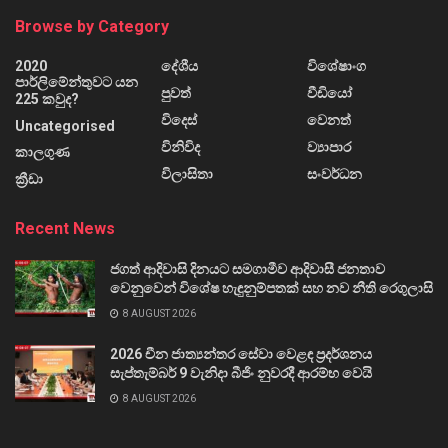
Browse by Category
2020
දේශීය
විශේෂාංග
පාර්ලිමේන්තුවට යන
පුවත්
වීඩියෝ
225 කවුද?
විදෙස්
වෙනත්
Uncategorised
විනිවිද
ව්‍යාපාර
කාලගුණ
විලාසිතා
සංවර්ධන
ක්‍රීඩා
Recent News
ජගත් ආදිවාසි දිනයට සමගාමීව ආදිවාසී ජනතාව
වෙනුවෙන් විශේෂ හැඳුනුම්පතක් සහ නව නීති රෙගුලාසි
8 AUGUST 2026
2026 චීන ජාත්‍යන්තර සේවා වෙළඳ ප්‍රදර්ශනය
සැප්තැම්බර් 9 වැනිදා බීජිං නුවරදී ආරම්භ වෙයි
8 AUGUST 2026