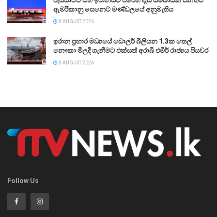
ඇමරිකානු සෙනෙට් මණ්ඩලයේ අනුමැතිය
8 AUGUST 2026
ඉරාන ප්‍රහාර මධ්‍යයේ ඩොලර් බිලියන 1.3ක තෙල්
නෞකා මිලදී ගැනීමට එක්සත් අරාබි එමීර් රාජ්‍යය පියවර
8 AUGUST 2026
Follow Us