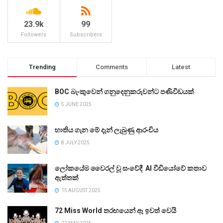
23.9k
99
Followers
Subscribers
Trending
Comments
Latest
BOC බැංකුවෙන් ගනුදෙනුකරුවන්ට පණිවිඩයක්
5 JUNE 2025
භාතිය ගැන මේ දැන් ලැබුණු ආරංචිය
8 JULY 2025
ලෝකයේම වෛරල් වූ සංවේදී AI වීඩියෝවේ කතාව
ඇත්තක්
15 AUGUST 2025
72 Miss World තරඟයෙන් ඈ ඉවත් වෙයි