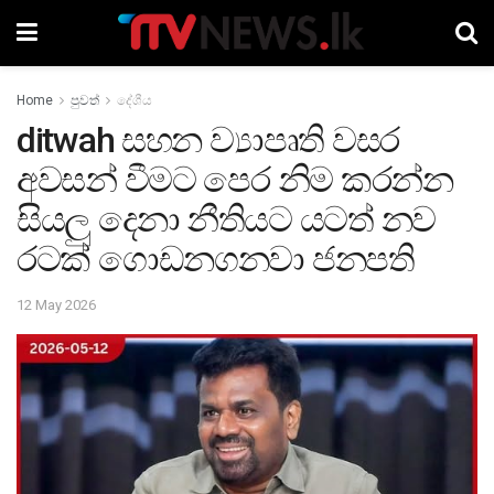
Home
පුවත්
දේශීය
ditwah සහන ව්‍යාපෘති වසර
අවසන් වීමට පෙර නිම කරන්න
සියලු දෙනා නීතියට යටත් නව
රටක් ගොඩනගනවා ජනපති
12 May 2026