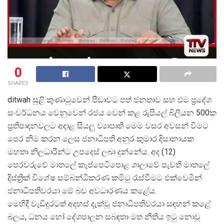
0
SHARES
ditwah සුළි කුණාටුවෙන් පීඩාවට පත් ජනතාව සහ එම ප්
රදේශ
සංවර්ධනය වෙනුවෙන් රජය වෙන් කළ රුපියල් බිලියන 500ක
ප්
රතිපාදනවලට අදාළ සියලු ව්
යාපෘති මෙම වසර අවසන් වීමට
පෙර නිම කරන ලෙස ජනාධිපති අනුර කුමාර දිසානායක
මහතා නිලධාරීන්ට උපදෙස් ලබා දුන්නේය. අද (12)
පෙරවරුවේ මාතලේ කැප්පෙටිපොළ ශාලාවේ පැවති මාතලේ
දිස්ත්
රික් විශේෂ සම්බන්ධීකරණ කමිටු රැස්වීමට එක්වෙමින්
ජනාධිපතිවරයා මේ බව අවධාරණය කළේය.
මෙහිදී වැඩිදුරටත් අදහස් දැක්වූ ජනාධිපතිවරයා සඳහන් කළේ
බලය, ධනය හෝ දේශපාලන සබඳතා මත නීතිය ඉටු නොවූ