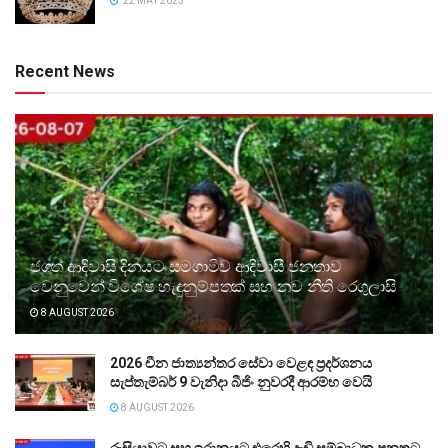
22 MAY 2025
Recent News
ජගත් ආදිවාසි දිනයට සමගාමීව ආදිවාසී ජනතාව
වෙනුවෙන් විශේෂ හැඳුනුම්පතක් සහ නව නීති රෙගුලාසි
8 AUGUST 2026
2026 චීන ජාත්‍යන්තර සේවා වෙළඳ ප්‍රදර්ශනය
සැප්තැම්බර් 9 වැනිදා බීජිං නුවරදී ආරම්භ වෙයි
8 AUGUST 2026
රුසියාවට සහ ඉරානයට එරෙහි දැඩි සම්බාධක පනතට