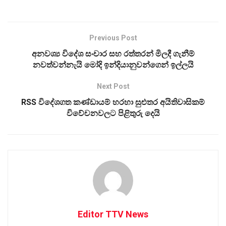
Previous Post
අනවශ්‍ය විදේශ සංචාර සහ රත්තරන් මිලදී ගැනීම්
නවත්වන්නැයි මෝදි ඉන්දියානුවන්ගෙන් ඉල්ලයි
Next Post
RSS විදේශගත කණ්ඩායම් හරහා සුළුතර අයිතිවාසිකම්
විවේචනවලට පිළිතුරු දෙයි
Editor TTV News