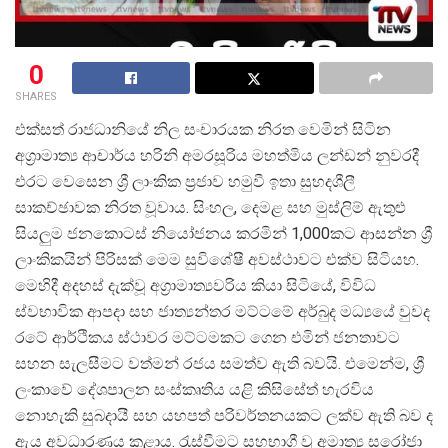
0
SHARES
එක්සත් රාජධානියේ නිල සංචාරයක නිරත වෙමින් සිටින
අග්
රාමාත්
ය ආචාර්ය හරිනි අමරසූරිය මහත්මිය ලන්ඩන් නුවරදී
එරට වෙසෙන ශ්
රී ලාංකික ප්
රජාව හමුවී ඉතා සුහදශීලී
සාකච්ඡාවක නිරත වූවාය. සිංහල, දෙමළ සහ මුස්ලිම් ඇතුළු
සියලුම ජනකොටස් නියෝජනය කරමින් 1,000කට ආසන්න ශ්
ලාංකිකයින් පිරිසක් මෙම සුවිශේෂී අවස්ථාවට එක්ව සිටියහ.
මෙහිදී අදහස් දැක්වූ අග්
රාමාත්
යවරිය කියා සිටියේ, විවිධ
ස්වභාවික ආපදා සහ ජාත්
යන්තර මට්ටමේ අර්බුද මධ්
යයේ වුවද
රටේ ආර්ථිකය ස්ථාවර මට්ටමකට ගෙන එමින් ජනතාවට
සහන සැලසීමට වත්මන් රජය සමත්ව ඇති බවයි. එමෙන්ම, ශ්
ලංකාවේ දේශපාලන සංස්කෘතිය යළි කිසිසේත් හැරවිය
නොහැකි සුබදායී සහ යහපත් පරිවර්තනයකට ලක්ව ඇති බව ද
ඇය අවධාරණය කළාය. රැස්වීමට සහභාගී වූ අමාත්
ය සරෝජා