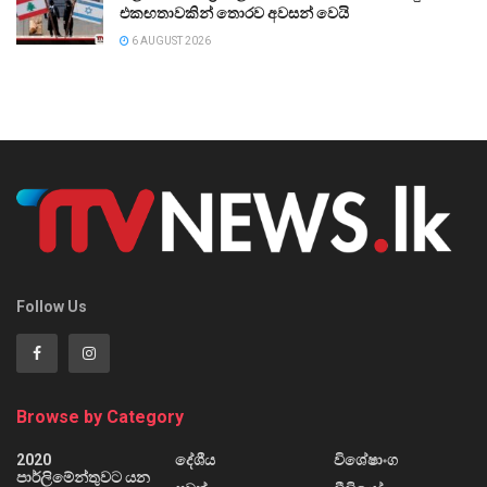
එකඟතාවකින් තොරව අවසන් වෙයි
6 AUGUST 2026
Follow Us
Browse by Category
2020
දේශීය
විශේෂාංග
පාර්ලිමේන්තුවට යන