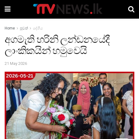
Home
පුවත්
දේශීය
අගමැති හරිනි ලන්ඩනයේදී
ලාංකිකයින් හමුවෙයි
21 May 2026