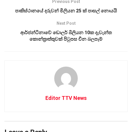
Previous Post
පාකිස්ථානයේ දරුවන් මිලියන 25 ක් පාසල් නොයයි
Next Post
ආර්ජන්ටිනාවේ ඩොලර් බිලියන 10ක දැවැන්ත
කොන්ත්‍රාත්තුවක් පිටුපස චීන බලපෑම්
Editor TTV News