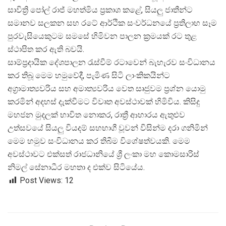
සාවිත්
රි පෝල් රාජ් මහත්මිය ප්
රකාශ කළේ, සියලු ජාතීන්ට
සමානව සලකන සහ රටේ ආර්ථික සංවර්ධනයේ ප්
රතිලාභ සෑම
පුරවැසියෙකුටම සමසේ හිමිවන පාලන ක්
රමයක් රට තුළ
ස්ථාපිත කර ඇති බවයි.
සාම්ප්
රදායික දේශපාලන රැස්වීම් රටාවෙන් බැහැරව සංවිධානය
කර තිබූ මෙම හමුවේදී, පැමිණ සිටි ලාංකිකයින්ට
අග්
රාමාත්
යවරිය සහ අමාත්
යවරිය වෙත සෘජුවම ප්
රශ්න යොමු
කරමින් අදහස් දැක්වීමට විවෘත අවස්ථාවක් හිමිවිය. කිසිදු
මහජන මුදලක් භාවිත නොකර, රාත්
රී ආහාරය ඇතුළුව
උත්සවයේ සියලු වියදම් සහභාගී වූවන් විසින්ම දරා ගනිමින්
මෙම හමුව සංවිධානය කර තිබීම විශේෂත්වයකි. මෙම
අවස්ථාවට එක්සත් රාජධානියේ ශ්
රී ලංකා මහ කොමසාරිස්
නිමල් සේනාධීර මහතා ද එක්ව සිටියේය.
Post Views:
12