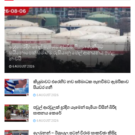
මැදපෙරදිග තෙල් සැපයුම අඩුවීම පියවා ගැනීමට
සයිනොපෙක් සමාගම රුසියානු තෙල් ආනයනය ඉහළ
නංවයි
6 AUGUST 2026
කියුබාවට එරෙහිව නව සම්බාධක පැනවීමට ඇමරිකාව
පියවර ගනී
6 AUGUST 2026
පවුල් ආරවුලක් දුරදිග යෑමෙන් සැමියා විසින් බිරිඳ
ඝාතනය කෙරේ
6 AUGUST 2026
ලෙබනන් – ඊශ්‍රායල සටන් විරාම සාකච්ඡා කිසිදු