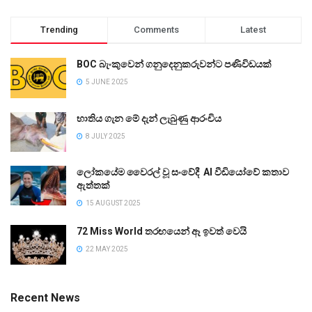
Trending
Comments
Latest
BOC බැංකුවෙන් ගනුදෙනුකරුවන්ට පණිවිඩයක්
5 JUNE 2025
භාතිය ගැන මේ දැන් ලැබුණු ආරංචිය
8 JULY 2025
ලෝකයේම වෛරල් වූ සංවේදී AI වීඩියෝවේ කතාව
ඇත්තක්
15 AUGUST 2025
72 Miss World තරඟයෙන් ඈ ඉවත් වෙයි
22 MAY 2025
Recent News