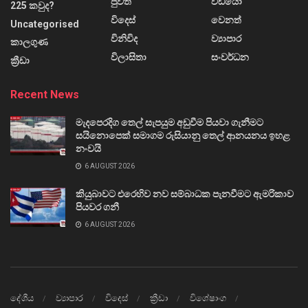
පුවත්
වීඩියෝ
225 කවුද?
විදෙස්
වෙනත්
Uncategorised
විනිවිද
ව්‍යාපාර
කාලගුණ
විලාසිතා
සංවර්ධන
ක්‍රීඩා
Recent News
මැදපෙරදිග තෙල් සැපයුම අඩුවීම පියවා ගැනීමට
සයිනොපෙක් සමාගම රුසියානු තෙල් ආනයනය ඉහළ
නංවයි
6 AUGUST 2026
කියුබාවට එරෙහිව නව සම්බාධක පැනවීමට ඇමරිකාව
පියවර ගනී
6 AUGUST 2026
දේශීය
ව්‍යාපාර
විදෙස්
ක්‍රීඩා
විශේෂාංග