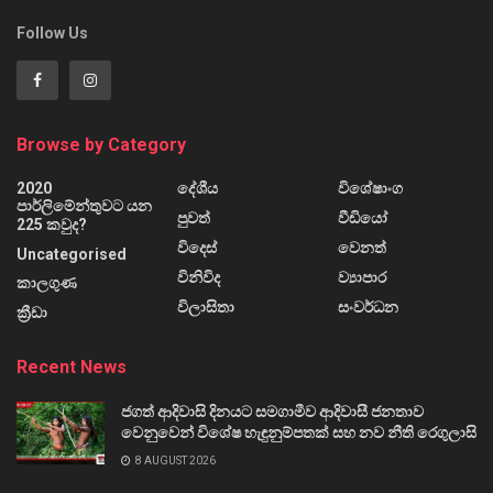
Follow Us
Browse by Category
2020
දේශීය
විශේෂාංග
පාර්ලිමේන්තුවට යන
පුවත්
වීඩියෝ
225 කවුද?
විදෙස්
වෙනත්
Uncategorised
විනිවිද
ව්‍යාපාර
කාලගුණ
විලාසිතා
සංවර්ධන
ක්‍රීඩා
Recent News
ජගත් ආදිවාසි දිනයට සමගාමීව ආදිවාසී ජනතාව
වෙනුවෙන් විශේෂ හැඳුනුම්පතක් සහ නව නීති රෙගුලාසි
8 AUGUST 2026