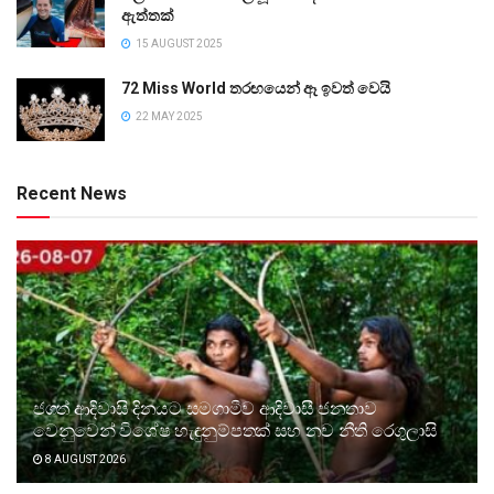
ඇත්තක්
15 AUGUST 2025
72 Miss World තරඟයෙන් ඈ ඉවත් වෙයි
22 MAY 2025
Recent News
ජගත් ආදිවාසි දිනයට සමගාමීව ආදිවාසී ජනතාව
වෙනුවෙන් විශේෂ හැඳුනුම්පතක් සහ නව නීති රෙගුලාසි
8 AUGUST 2026