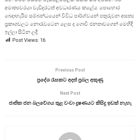
අමාත්
යවරයා වැඩිදුරටත් අවධාරණය කළේය. පොහොර
බෙදාහැරීම සම්බන්ධයෙන් විවිධ පාර්ශ්වයන් පතුරුවන අසත්
ප්
රකාශවලට නොරැවටෙන ලෙස ද ගොවි ජනතාවගෙන් මෙහිදී
ඉල්ලා සිටින ලදී.
Post Views:
16
Previous Post
ප්‍රදේශ රැසකට අදත් ප්‍රබල අකුණු
Next Post
ජාතික ජන බලවේගය තුළ වංචා දූෂණයට කිසිදු ඉඩක් නැහැ