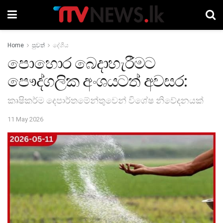
Home
පුවත්
දේශීය
පොහොර බෙදාහැරීමට
පෞද්ගලික අංශයටත් අවසර:
කෘෂිකර්ම දෙපාර්තමේන්තුවෙන් විශේෂ නිවේදනයක්
11 May 2026