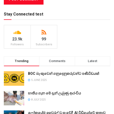
Stay Connected test
23.9k
99
Followers
Subscribers
Trending
Comments
Latest
BOC බැංකුවෙන් ගනුදෙනුකරුවන්ට පණිවිඩයක්
5 JUNE 2025
භාතිය ගැන මේ දැන් ලැබුණු ආරංචිය
8 JULY 2025
ලෝකයේම වෛරල් වූ සංවේදී AI වීඩියෝවේ කතාව