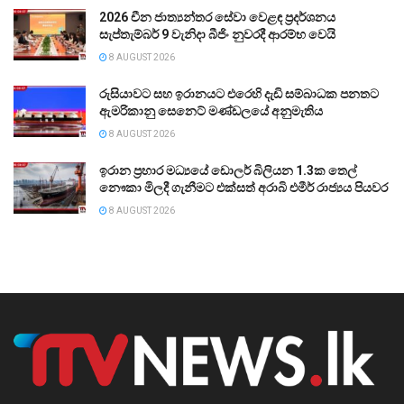
2026 චීන ජාත්‍යන්තර සේවා වෙළඳ ප්‍රදර්ශනය
සැප්තැම්බර් 9 වැනිදා බීජිං නුවරදී ආරම්භ වෙයි
8 AUGUST 2026
රුසියාවට සහ ඉරානයට එරෙහි දැඩි සම්බාධක පනතට
ඇමරිකානු සෙනෙට් මණ්ඩලයේ අනුමැතිය
8 AUGUST 2026
ඉරාන ප්‍රහාර මධ්‍යයේ ඩොලර් බිලියන 1.3ක තෙල්
නෞකා මිලදී ගැනීමට එක්සත් අරාබි එමීර් රාජ්‍යය පියවර
8 AUGUST 2026