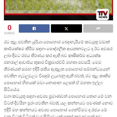
0
SHARES
රට තුළ පවතින යූරියා පොහොර බෙදාහැරීමේ කටයුතු වඩාත්
කාර්යක්ෂම කිරීම සඳහා පෞද්ගලික ආයතනවලට ද ඊට අවසර
ලබා දීමට රජය තීරණය කර ඇති බව කෘෂිකර්ම අධ්
යක්ෂ
ජනරාල් ආචාර්ය තුෂාර වික්
රමාරච්චි මහතා පවසයි. මෙම
තීරණයත් සමඟ ඉදිරි සතිය ඇතුළත පොහොර සම්බන්ධයෙන්
පවතින ගැටලුවලට විසඳුම් ලැබෙනු ඇති බවත්, රට තුළ කෘතිම
පොහොර හිඟයක් මවා නොපාන ලෙසත් ඒ මහතා ඉල්ලා
සිටියේය.
වගා කටයුතු සඳහා අවශ්
ය ප්
රමාණවත් පොහොර තොග මේ වන
විටත් දිවයින පුරා පවතින බවත්, යල කන්නයට පමණක් නොව
ඉදිරි මහ කන්නයට අවශ්
ය පොහොර ගෙන්වීමට ද රජය මේ
වන විටත් විධිමත් වැඩපිළිවෙළක් සකස් කර අවසන් බව