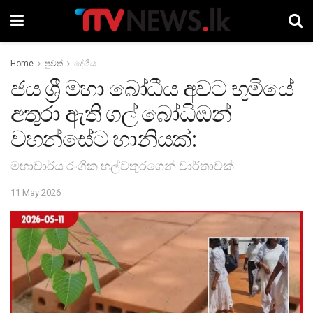
Home
පුවත්
දේශීය
ජය ශ්‍රී මහා බෝධීය අවට භුමියේ
අතුරා ඇති ගල් බෝධිඔන්
වහන්සේට හානියක්:
මහාචාර්ය රංගික හල්වතුරගෙන් වාර්තාවක්
11 May 2026