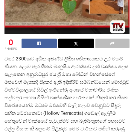
0
SHARES
වසර 2300කට අධික අඛණ්ඩ ලිඛිත ඉතිහාසයකට උරුමකම්
කියන, ලොව පැරණිතම මානුෂීය ආරක්ෂාව ලත් වෘක්ෂය ලෙස
සැලකෙන අනුරාධපුර ජය ශ්
රී මහා බෝධීන් වහන්සේගේ
මළුවෙහි මෑතකදී සිදුකර ඇති ඉදිකිරීම් සම්බන්ධයෙන් මොරටුව
විශ්වවිද්
යාලයේ සිවිල් ඉංජිනේරු අංශයේ මහාචාර්ය රංගික
හල්වතුර මහතා විසින් තාක්ෂණික වාර්තාවක් නිකුත් කර තිබේ.
විශේෂයෙන්ම මධ්
යම මළුවෙහි වැලි තලාව වෙනුවට සිදුරු
සහිත ටෙරාකොටා (Hollow Terracotta) ගඩොල් ඇල්ලීම
හේතුවෙන් වෘක්ෂයේ පැවැත්මට සහ බැතිමතුන්ගේ පහසුවට
එල්ල විය හැකි බලපෑම් පිළිබඳව මෙම වාර්තාව මගින් කරුණු