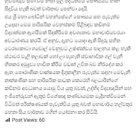
හුවමාරුව සීමා වීම නිසා මූල පද්ධතියේ සෞඛ්
යයට හානි
සිදුවිය හැකි බවත් වාර්තාව පෙන්වා දෙයි.
ජය ශ්
රී මහා බෝධීන් වහන්සේගේ සෞඛ්
යය සහ පැවැත්ම
උදෙසා මෙම පාරිසරික වෙනස්කම් පිළිබඳව කඩිනම්
විද්
යාත්මක ඇගයීමක් සිදුකිරීමේ අවශ්
යතාව මහාචාර්යවරයා
අවධාරණය කරයි. ඒ අනුව, දැනට යොදා ඇති සිදුරු සහිත
ටෙරාකොටා ගඩොල් වෙනුවට උෂ්ණත්වය පාලනය කළ හැකි
ස්ථාවර වැලි තලාවක් හෝ ලා පැහැති ස්වාභාවික ගල් වැනි
හිතකර අමුද්
රව්
ය භාවිත කිරීම වඩාත් උචිත බව නිර්දේශ කර
ඇත. පෞරාණික වෘක්ෂයක දිගුකාලීන පැවැත්ම සඳහා මෙවැනි
තාක්ෂණික සහ පාරිසරික සාධක කෙරෙහි බලධාරීන්ගේ
කඩිනම් අවධානය යොමු විය යුතු බවත්, උද්භිද විද්
යාඥයින් සහ
ඉංජිනේරුවන් ඇතුළු විශේෂඥ කණ්ඩායමක මැදිහත්වීමෙන්
විධිමත් පරීක්ෂණයක් පැවැත්විය යුතු බවත් මහාචාර්ය හල්වතුර
මහතා සිය වාර්තාව මගින් යෝජනා කර සිටියි.
Post Views:
60