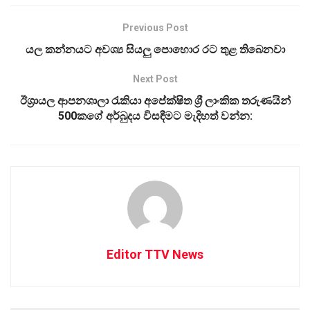
Previous Post
යල කන්නයට අවශ්‍ය සියලු පොහොර රට තුළ තිබෙනවා
Next Post
ඊශ්‍රායල ආපනශාලා රැකියා අපේක්ෂිත ශ්‍රී ලාංකික තරුණයින්
500කගේ අර්බුදය විසඳීමට මැදිහත් වන්න:
Editor TTV News