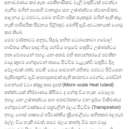
අනාවරණය කර ඇත. ඓතිහාසිකව වැලි මතුපිටක් පවත්වා
ගැනීම මගින් පසෙහි වාතාශ්
රය සහ උෂ්ණත්වය ස්වාභාවිකව
පාලනය වූ මළුවට, මෙම නවීන පදික සැකසුම් මගින් ඇති කළ
හැකි පාරිසරික පීඩනය පිළිබඳව මෙහිදී දැඩි අවධානයක් යොමු
කර තිබේ.
මෙම වාර්තාවට අනුව, සිදුරු සහිත ටෙරාකොටා ගඩොල්
භාවිතය නිසා සෘජු හිරු රශ්මිය හමුවේ මතුපිට උෂ්ණත්වය
ඉතා වේගයෙන් ඉහළ යන අතර, එහි අභ්
යන්තරයේ පවතින
වායු කුහර හේතුවෙන් තාපය පිටවීම වැළැක්වී මතුපිට දිගු
වේලාවක් රත්ව පවතී. මෙය පාවහන් රහිතව මළුවට පිවිසෙන
බැතිමතුන්ට දැඩි අපහසුතාවක් ඇති කරනවා මෙන්ම, බෝධීන්
වහන්සේ වටා ක්ෂුද්
ර තාප දූපත් (Micro-scale Heat Island)
තත්ත්වයක් නිර්මාණය කිරීමට ද හේතු විය හැක. මෙලෙස
ඉහළ යන උෂ්ණත්වය සහ පරාවර්තනය වන සූර්ය විකිරණය
හේතුවෙන් වෘක්ෂයේ පත්
රවලින් ජලය පිටවීම (Transpiration)
ඉහළ ගොස් ශාකයේ පරිවෘත්තීය ක්
රියාවලියට අහිතකර බලපෑම්
එල්ල විය හැකි බවත්, පසට ජලය කාන්දු වීම සහ වායු