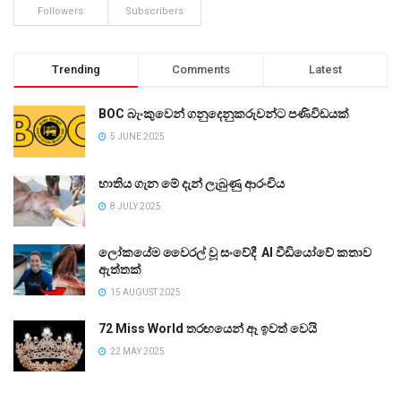
Followers
Subscribers
Trending
Comments
Latest
BOC බැංකුවෙන් ගනුදෙනුකරුවන්ට පණිවිඩයක්
5 JUNE 2025
භාතිය ගැන මේ දැන් ලැබුණු ආරංචිය
8 JULY 2025
ලෝකයේම වෛරල් වූ සංවේදී AI වීඩියෝවේ කතාව
ඇත්තක්
15 AUGUST 2025
72 Miss World තරඟයෙන් ඈ ඉවත් වෙයි
22 MAY 2025