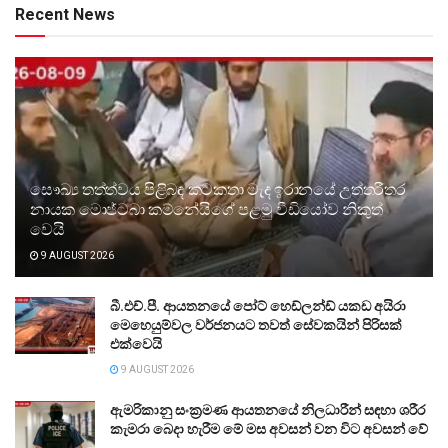
Recent News
සෞඛ්‍ය තත්ත්වය පිළිබඳ කටකතා මැද ඉරානයේ උත්තරීතර
නායක මොජ්ටබා කම්නේයිගේ පළමු වීඩියෝව නිකුත්
වෙයි
9 AUGUST 2026
බී.එච්.පී. ආයතනයේ පෝට් හෙඩ්ලන්ඩ් යකඩ අයිරා
මෙහෙයුම්වල වර්ජනයට තවත් සේවකයින් පිරිසක්
එක්වෙයි
9 AUGUST 2026
ඇමරිකානු සංක්‍රමණ ආයතනයේ නිලධාරීන් සඳහා ශරීර
කැමරා බෙදා හැරීම මේ මස අවසන් වන විට අවසන් වේ