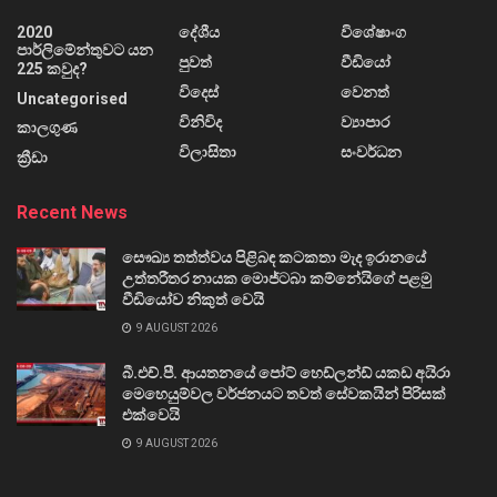
2020
දේශීය
විශේෂාංග
පාර්ලිමේන්තුවට යන
පුවත්
වීඩියෝ
225 කවුද?
විදෙස්
වෙනත්
Uncategorised
විනිවිද
ව්‍යාපාර
කාලගුණ
විලාසිතා
සංවර්ධන
ක්‍රීඩා
Recent News
සෞඛ්‍ය තත්ත්වය පිළිබඳ කටකතා මැද ඉරානයේ
උත්තරීතර නායක මොජ්ටබා කම්නේයිගේ පළමු
වීඩියෝව නිකුත් වෙයි
9 AUGUST 2026
බී.එච්.පී. ආයතනයේ පෝට් හෙඩ්ලන්ඩ් යකඩ අයිරා
මෙහෙයුම්වල වර්ජනයට තවත් සේවකයින් පිරිසක්
එක්වෙයි
9 AUGUST 2026