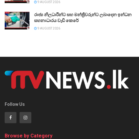
9 AUGUST 2026
රාජ්‍ය නිලධාරීන්ට සහ මන්ත්‍රීවරුන්ට ලබාදෙන ඉන්ධන
සහනාධාරය වැඩි කෙරේ
9 AUGUST 2026
Follow Us
Browse by Category