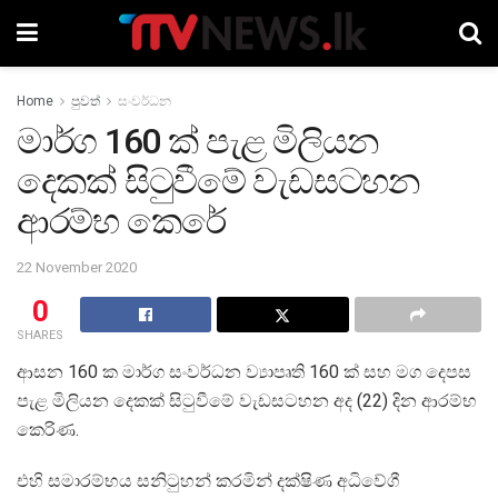
Home
පුවත්
සංවර්ධන
මාර්ග 160 ක් පැළ මිලියන
දෙකක් සිටුවීමේ වැඩසටහන
ආරම්භ කෙරේ
22 November 2020
0
SHARES
ආසන 160 ක මාර්ග සංවර්ධන ව්‍යාපෘති 160 ක් සහ මග දෙපස
පැළ මිලියන දෙකක් සිටුවීමේ වැඩසටහන අද (22) දින ආරම්භ
කෙරිණ.
එහි සමාරම්භය සනිටුහන් කරමින් දක්ෂිණ අධිවේගී