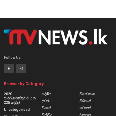
Follow Us
Browse by Category
2020
දේශීය
විශේෂාංග
පාර්ලිමේන්තුවට යන
පුවත්
වීඩියෝ
225 කවුද?
විදෙස්
වෙනත්
Uncategorised
විනිවිද
ව්‍යාපාර