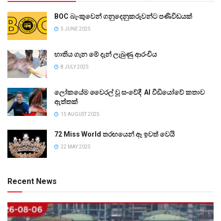
BOC බැංකුවෙන් ගනුදෙනුකරුවන්ට පණිවිඩයක්
5 JUNE 2025
භාතිය ගැන මේ දැන් ලැබුණු ආරංචිය
8 JULY 2025
ලෝකයේම වෛරල් වූ සංවේදී AI වීඩියෝවේ කතාව
ඇත්තක්
15 AUGUST 2025
72 Miss World තරඟයෙන් ඈ ඉවත් වෙයි
22 MAY 2025
Recent News