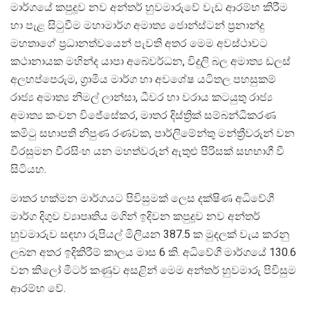
මාර්ගයේ කපුදූව නව අන්තර් හුවමාරුවේ වැඩ ආරම්භ කිරීම
හා පැළ සිටුවීම මහාමාර්ග අමාත්‍ය ජොන්ස්ටන් ප්‍රනාන්දු
මහතාගේ ප්‍රධානත්වයෙන් පැවති අතර මෙම අවස්ථාවට
කථානායක මහින්ද යාපා අබේවර්ධන, විදුලි බල අමාත්‍ය ඩලස්
අලහප්පෙරුම, ග්‍රාමීය මාර්ග හා අවශේෂ යටිතල පහසුකම්
රාජ්‍ය අමාත්‍ය නිමල් ලාන්සා, ධීවර හා වරාය කටයුතු රාජ්‍ය
අමාත්‍ය කංචන විජේසේකර, මාතර දිස්ත්‍රික් සම්බන්ධීකරණ
කමිටු සභාපති නිපුණ රණවක, පාර්ලිමේන්තු මන්ත්‍රීවරුන් වන
වීරසුමන වීරසිංහ යන මහත්වරුන් ඇතුළු පිරිසක් සහභාගී වී
සිටියහ.
මාතර හක්මන මාර්ගයට පිවිසුමක් ලෙස දක්ෂිණ අධිවේගී
මාර්ග දිගුව ව්‍යාපෘතිය මගින් ඉදිවන කපුදූව නව අන්තර්
හුවමාරුව සඳහා රුපියල් මිලියන 387.5 ක මුදලක් වැය කරනු
ලබන අතර ඉදිකිරීම් කාලය මාස 6 කි. අධිවේගී මාර්ගයේ 130.6
වන කිලෝ මීටර් කණුව අසළින් මෙම අන්තර් හුවමාරු පිවිසුම
ආරම්භ වේ.