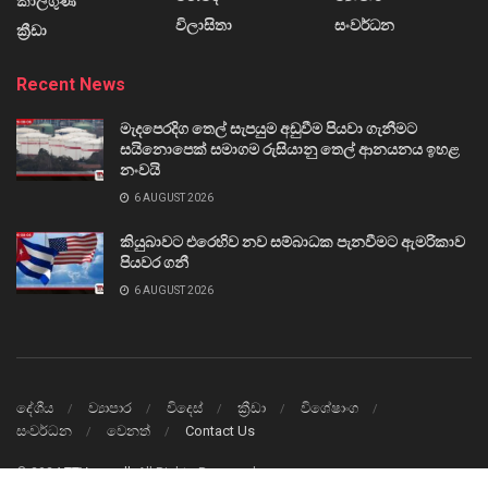
කාලගුණ
විලාසිතා
සංවර්ධන
ක්‍රීඩා
Recent News
මැදපෙරදිග තෙල් සැපයුම අඩුවීම පියවා ගැනීමට
සයිනොපෙක් සමාගම රුසියානු තෙල් ආනයනය ඉහළ
නංවයි
6 AUGUST 2026
කියුබාවට එරෙහිව නව සම්බාධක පැනවීමට ඇමරිකාව
පියවර ගනී
6 AUGUST 2026
දේශීය
ව්‍යාපාර
විදෙස්
ක්‍රීඩා
විශේෂාංග
සංවර්ධන
වෙනත්
Contact Us
© 2024
TTVnews.lk
All Rights Reserved