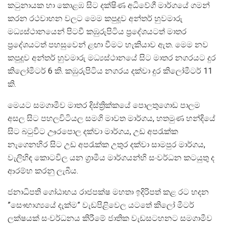
කටුනායක හා කොළඹ සිට දක්ෂිණ අධිවේගී මාර්ගයේ ගමන්
කරන රථවාහන වලට මෙම කපුදූව අන්තර් හුවමාරු
මධ්‍යස්ථානයෙන් පිටවී කඹුරුපිටිය ප්‍රදේශයටත් මාතර
ප්‍රදේශයටත් පහසුවෙන් ළඟා වීමට හැකියාව ඇත. මෙම නව
කපුදූව අන්තර් හුවමාරු මධ්‍යස්ථානයේ සිට මාතර නගරයට දුර
කිලෝමීටර් 6 කි. කඹුරුපිටිය නගරය දක්වා දුර කිලෝමීටර් 11
කි.
මෙයට සමගාමීව මාතර දිස්ත්‍රික්කයේ පොලතුගොඩ පාලම
අසල සිට පහලවිටියල සමගි මාවත මාර්ගය, හතමුණ හන්දියේ
සිට බටුවිට ඌරපොල දක්වා මාර්ගය, උඩ අපරැක්ක
නැගෙනහිර සිට උඩ අපරැක්ක උතුර දක්වා සාමපුර මාර්ගය,
වැලිහිඳ කොටවිල යන ග්‍රාමීය මාර්ගයන්හි සංවර්ධන කටයුතු ද
ආරම්භ කරනු ලැබීය.
ජනාධිපති ගෝඨාභය රාජපක්ෂ මහතා ඉදිරිපත් කළ රට හදන
”සෞභාග්‍යයේ දැක්ම” වැඩපිළිවෙල යටතේ කිලෝ මීටර්
ලක්ෂයක් සංවර්ධනය කිරීමේ ජාතික වැඩසටහනට සමගාමීව