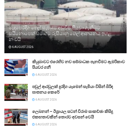
මැදපෙරදිග තෙල් සැපයුම අඩුවීම පියවා ගැනීමට
සයිනොපෙක් සමාගම රුසියානු තෙල් ආනයනය ඉහළ
නංවයි
6 AUGUST 2026
කියුබාවට එරෙහිව නව සම්බාධක පැනවීමට ඇමරිකාව
පියවර ගනී
6 AUGUST 2026
පවුල් ආරවුලක් දුරදිග යෑමෙන් සැමියා විසින් බිරිඳ
ඝාතනය කෙරේ
6 AUGUST 2026
ලෙබනන් – ඊශ්‍රායල සටන් විරාම සාකච්ඡා කිසිදු
එකඟතාවකින් තොරව අවසන් වෙයි
6 AUGUST 2026