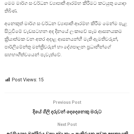
මෙම මාර්ග සංවර්ධන ව්‍යාපෘති ආරම්භ කිරීමට කටයුතු යොදා
තිබිණ.
අනෙකුත් මාර්ග සංවර්ධන ව්‍යාපෘති ආරම්භ කිරීම මෙන්ම පැළ
සිටුවීමේ වැඩසටහන අද දිනයේ ලංකාවේ සෑම ආසනයකම
ක්‍රියාත්මක වන අතර අදාළ ආසනයන්හී මැති ඇමතිවරුන්,
පාර්ලිමේන්තු මන්ත්‍රීවරුන් හා දේශපාලන ප්‍රධානීන්ගේ
සහභාගීත්වයෙන් පැවැත්වේ.
Post Views:
15
Previous Post
දියේ ගිලි දරුවන් දෙදෙනෙකු මරුට
Next Post
අරලියගහ මන්දිරය වසා දමා නෑ – පැතිරයන පුවත අසත්‍යයකි